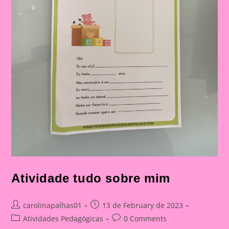
Atividade tudo sobre mim
Post
Post
carolinapalhas01
13 de February de 2023
author:
published:
Post
Post
Atividades Pedagógicas
0 Comments
category:
comments: