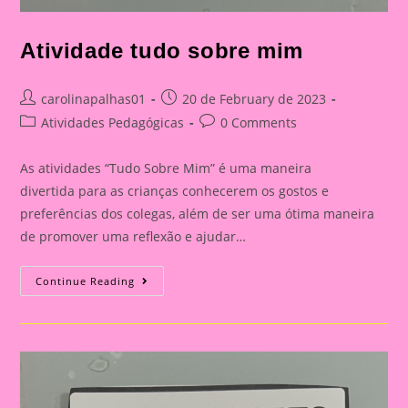
Atividade tudo sobre mim
Post
Post
carolinapalhas01
20 de February de 2023
author:
published:
Post
Post
Atividades Pedagógicas
0 Comments
category:
comments:
As atividades “Tudo Sobre Mim” é uma maneira
divertida para as crianças conhecerem os gostos e
preferências dos colegas, além de ser uma ótima maneira
de promover uma reflexão e ajudar…
Atividade
Continue Reading
Tudo
Sobre
Mim