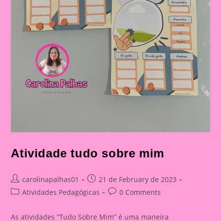
Atividade tudo sobre mim
Post
Post
carolinapalhas01
21 de February de 2023
author:
published:
Post
Post
Atividades Pedagógicas
0 Comments
category:
comments:
As atividades “Tudo Sobre Mim” é uma maneira