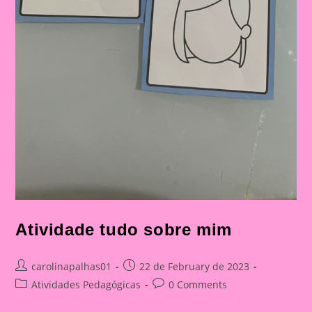
Atividade tudo sobre mim
Post
Post
carolinapalhas01
22 de February de 2023
author:
published:
Post
Post
Atividades Pedagógicas
0 Comments
category:
comments: