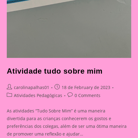
Atividade tudo sobre mim
Post
Post
carolinapalhas01
18 de February de 2023
author:
published:
Post
Post
Atividades Pedagógicas
0 Comments
category:
comments:
As atividades “Tudo Sobre Mim” é uma maneira
divertida para as crianças conhecerem os gostos e
preferências dos colegas, além de ser uma ótima maneira
de promover uma reflexão e ajudar…