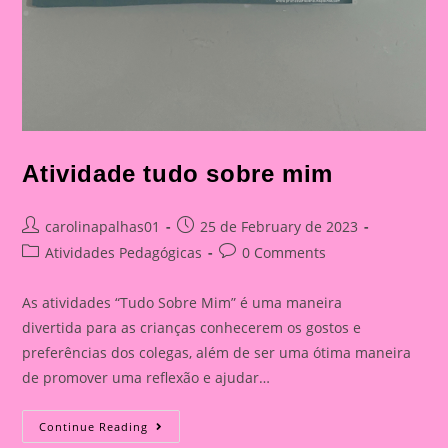
Atividade tudo sobre mim
Post
Post
carolinapalhas01
25 de February de 2023
author:
published:
Post
Post
Atividades Pedagógicas
0 Comments
category:
comments:
As atividades “Tudo Sobre Mim” é uma maneira
divertida para as crianças conhecerem os gostos e
preferências dos colegas, além de ser uma ótima maneira
de promover uma reflexão e ajudar…
Atividade
Continue Reading
Tudo