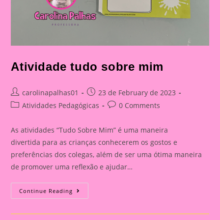
Atividade tudo sobre mim
Post
Post
carolinapalhas01
23 de February de 2023
author:
published:
Post
Post
Atividades Pedagógicas
0 Comments
category:
comments:
As atividades “Tudo Sobre Mim” é uma maneira
divertida para as crianças conhecerem os gostos e
preferências dos colegas, além de ser uma ótima maneira
de promover uma reflexão e ajudar…
Atividade
Continue Reading
Tudo
Sobre
Mim