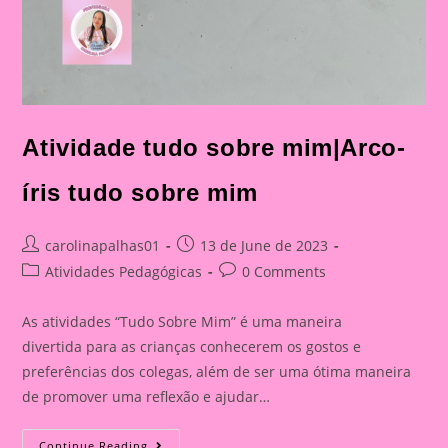
Atividade tudo sobre mim|Arco-
íris tudo sobre mim
Post
Post
carolinapalhas01
13 de June de 2023
author:
published:
Post
Post
Atividades Pedagógicas
0 Comments
category:
comments:
As atividades “Tudo Sobre Mim” é uma maneira
divertida para as crianças conhecerem os gostos e
preferências dos colegas, além de ser uma ótima maneira
de promover uma reflexão e ajudar…
Atividade
Continue Reading