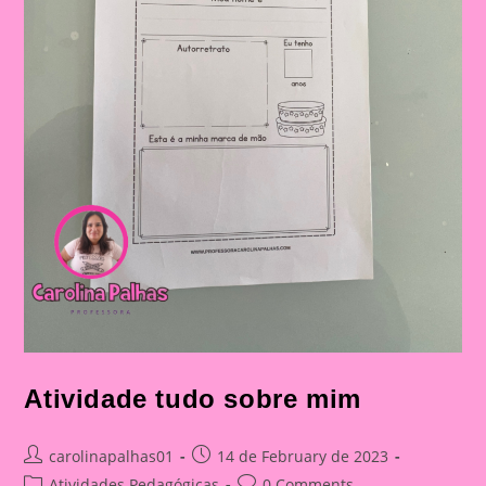
Atividade tudo sobre mim
Post
Post
carolinapalhas01
14 de February de 2023
author:
published:
Post
Post
Atividades Pedagógicas
0 Comments