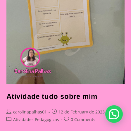
Atividade tudo sobre mim
Post
Post
carolinapalhas01
12 de February de 2023
author:
published:
Post
Post
Atividades Pedagógicas
0 Comments
category:
comments: