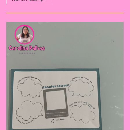
Tudo
Sobre
Mim|Arco-
Íris
Tudo
Sobre
Mim