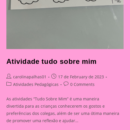
Atividade tudo sobre mim
Post
Post
carolinapalhas01
17 de February de 2023
author:
published:
Post
Post
Atividades Pedagógicas
0 Comments
category:
comments:
As atividades “Tudo Sobre Mim” é uma maneira
divertida para as crianças conhecerem os gostos e
preferências dos colegas, além de ser uma ótima maneira
de promover uma reflexão e ajudar…