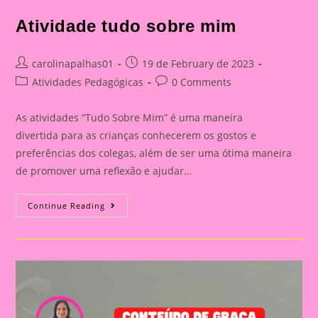
Atividade tudo sobre mim
Post
Post
carolinapalhas01
19 de February de 2023
author:
published:
Post
Post
Atividades Pedagógicas
0 Comments
category:
comments:
As atividades “Tudo Sobre Mim” é uma maneira
divertida para as crianças conhecerem os gostos e
preferências dos colegas, além de ser uma ótima maneira
de promover uma reflexão e ajudar…
Atividade
Continue Reading
Tudo
Sobre
Mim