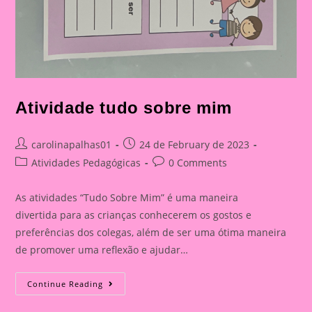
Atividade tudo sobre mim
Post
Post
carolinapalhas01
24 de February de 2023
author:
published:
Post
Post
Atividades Pedagógicas
0 Comments
category:
comments:
As atividades “Tudo Sobre Mim” é uma maneira
divertida para as crianças conhecerem os gostos e
preferências dos colegas, além de ser uma ótima maneira
de promover uma reflexão e ajudar…
Atividade
Continue Reading
Tudo
Sobre