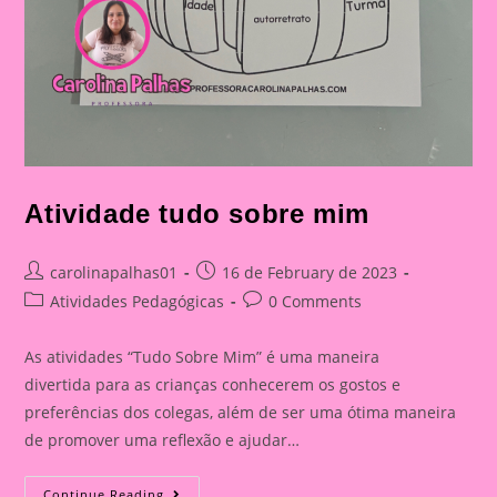
Atividade tudo sobre mim
Post
Post
carolinapalhas01
16 de February de 2023
author:
published:
Post
Post
Atividades Pedagógicas
0 Comments
category:
comments:
As atividades “Tudo Sobre Mim” é uma maneira
divertida para as crianças conhecerem os gostos e
preferências dos colegas, além de ser uma ótima maneira
de promover uma reflexão e ajudar…
Atividade
Continue Reading