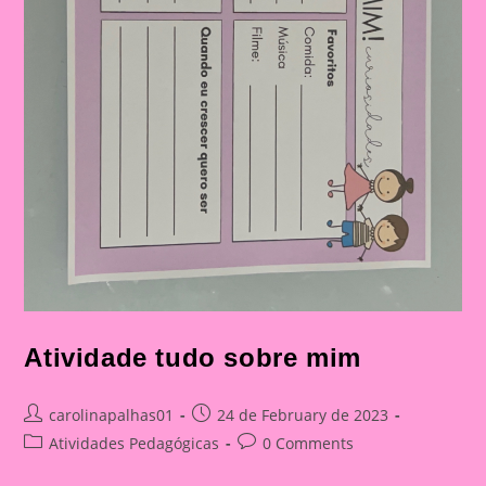
Atividade tudo sobre mim
Post
Post
carolinapalhas01
24 de February de 2023
author:
published:
Post
Post
Atividades Pedagógicas
0 Comments
category:
comments: