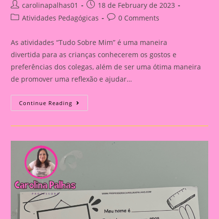
Post
Post
carolinapalhas01
18 de February de 2023
author:
published:
Post
Post
Atividades Pedagógicas
0 Comments
category:
comments:
As atividades “Tudo Sobre Mim” é uma maneira
divertida para as crianças conhecerem os gostos e
preferências dos colegas, além de ser uma ótima maneira
de promover uma reflexão e ajudar…
Atividade
Continue Reading
Tudo
Sobre
Mim