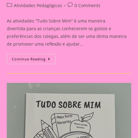
author:
published:
Post
Post
Atividades Pedagógicas
0 Comments
category:
comments:
As atividades “Tudo Sobre Mim” é uma maneira
divertida para as crianças conhecerem os gostos e
preferências dos colegas, além de ser uma ótima maneira
de promover uma reflexão e ajudar…
Atividade
Continue Reading
Tudo
Sobre
Mim