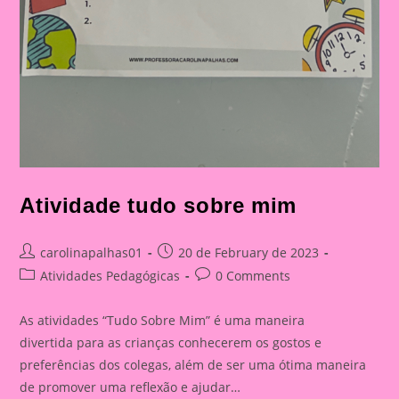
Atividade tudo sobre mim
Post
Post
carolinapalhas01
20 de February de 2023
author:
published:
Post
Post
Atividades Pedagógicas
0 Comments
category:
comments:
As atividades “Tudo Sobre Mim” é uma maneira
divertida para as crianças conhecerem os gostos e
preferências dos colegas, além de ser uma ótima maneira
de promover uma reflexão e ajudar…