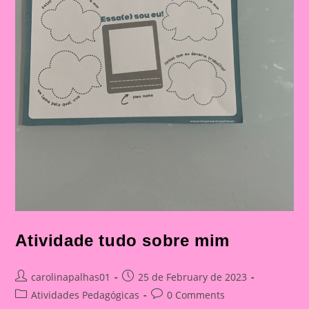
Atividade tudo sobre mim
Post
Post
carolinapalhas01
25 de February de 2023
author:
published:
Post
Post
Atividades Pedagógicas
0 Comments
category:
comments: