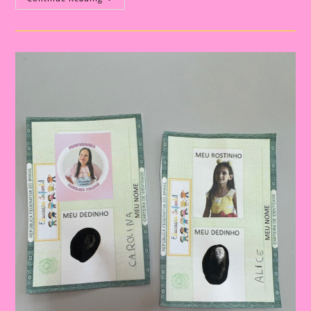
Tudo
Sobre
Mim|Arco-
Íris
Tudo
Sobre
Mim