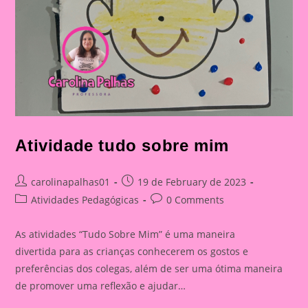
Atividade tudo sobre mim
Post
Post
carolinapalhas01
19 de February de 2023
author:
published:
Post
Post
Atividades Pedagógicas
0 Comments
category:
comments:
As atividades “Tudo Sobre Mim” é uma maneira
divertida para as crianças conhecerem os gostos e
preferências dos colegas, além de ser uma ótima maneira
de promover uma reflexão e ajudar…