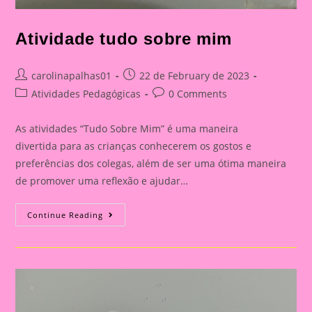
Atividade tudo sobre mim
Post
Post
carolinapalhas01
22 de February de 2023
author:
published:
Post
Post
Atividades Pedagógicas
0 Comments
category:
comments:
As atividades “Tudo Sobre Mim” é uma maneira
divertida para as crianças conhecerem os gostos e
preferências dos colegas, além de ser uma ótima maneira
de promover uma reflexão e ajudar…
Atividade
Continue Reading
Tudo
Sobre
Mim