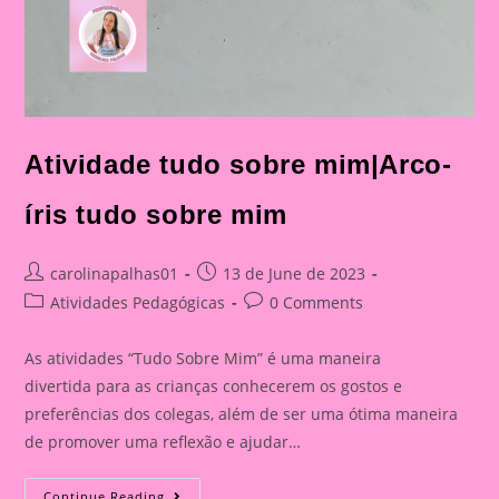
Atividade tudo sobre mim|Arco-
íris tudo sobre mim
Post
Post
carolinapalhas01
13 de June de 2023
author:
published:
Post
Post
Atividades Pedagógicas
0 Comments
category:
comments:
As atividades “Tudo Sobre Mim” é uma maneira
divertida para as crianças conhecerem os gostos e
preferências dos colegas, além de ser uma ótima maneira
de promover uma reflexão e ajudar…
Atividade
Continue Reading