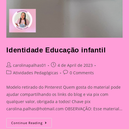
Identidade Educação infantil
Post
Post
carolinapalhas01
4 de April de 2023
author:
published:
Post
Post
Atividades Pedagógicas
0 Comments
category:
comments:
Modelo retirado do Pinterest Quem gosta do material pode
ajudar compartilhando os links do blog e via pix com
qualquer valor, obrigada a todos! Chave pix
carolina.palhas@hotmail.com
OBSERVAÇÃO: Esse material…
Identidade
Continue Reading
Educação