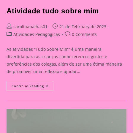
Atividade tudo sobre mim
Post
Post
carolinapalhas01
21 de February de 2023
author:
published:
Post
Post
Atividades Pedagógicas
0 Comments
category:
comments:
As atividades “Tudo Sobre Mim” é uma maneira
divertida para as crianças conhecerem os gostos e
preferências dos colegas, além de ser uma ótima maneira
de promover uma reflexão e ajudar…
Atividade
Continue Reading
Tudo
Sobre
Mim