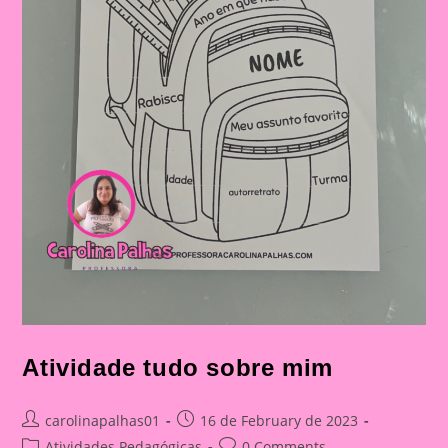
Atividade tudo sobre mim
Post
Post
carolinapalhas01
16 de February de 2023
author:
published:
Post
Post
Atividades Pedagógicas
0 Comments