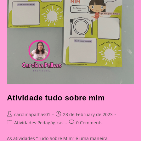
Atividade tudo sobre mim
Post
Post
carolinapalhas01
23 de February de 2023
author:
published:
Post
Post
Atividades Pedagógicas
0 Comments
category:
comments:
As atividades “Tudo Sobre Mim” é uma maneira