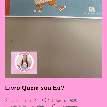
Livro Quem sou Eu?
Post
Post
carolinapalhas01
2 de April de 2023
author:
published:
Post
Post
Atividades Pedagógicas
0 Comments