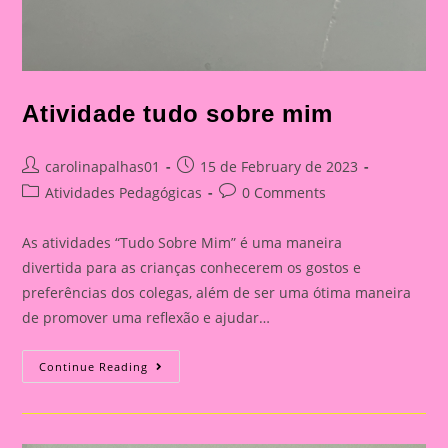
Atividade tudo sobre mim
Post
Post
carolinapalhas01
15 de February de 2023
author:
published:
Post
Post
Atividades Pedagógicas
0 Comments
category:
comments:
As atividades “Tudo Sobre Mim” é uma maneira
divertida para as crianças conhecerem os gostos e
preferências dos colegas, além de ser uma ótima maneira
de promover uma reflexão e ajudar…
Atividade
Continue Reading
Tudo
Sobre
Mim