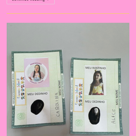
Tudo
Sobre
Mim|Arco-
Íris
Tudo
Sobre
Mim