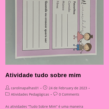
Atividade tudo sobre mim
Post
Post
carolinapalhas01
24 de February de 2023
author:
published:
Post
Post
Atividades Pedagógicas
0 Comments
category:
comments:
As atividades “Tudo Sobre Mim” é uma maneira