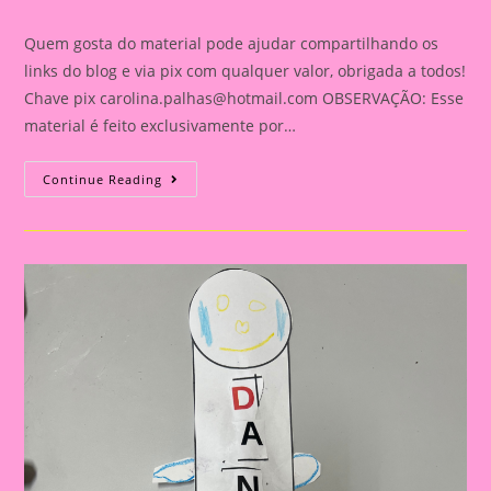
category:
comments:
Quem gosta do material pode ajudar compartilhando os
links do blog e via pix com qualquer valor, obrigada a todos!
Chave pix
carolina.palhas@hotmail.com
OBSERVAÇÃO: Esse
material é feito exclusivamente por…
Atividade
Continue Reading
Sobre
A
História
Tudo
Bem
Ser
Diferente
Com
Livro
Em
PDF