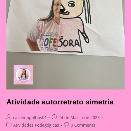
Atividade autorretrato simetria
Post
Post
carolinapalhas01
24 de March de 2023
author:
published:
Post
Post
Atividades Pedagógicas
0 Comments
category:
comments: