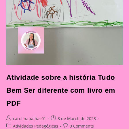
Atividade sobre a história Tudo
Bem Ser diferente com livro em
PDF
Post
Post
carolinapalhas01
8 de March de 2023
author:
published:
Post
Post
Atividades Pedagógicas
0 Comments