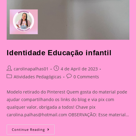
Identidade Educação infantil
Post
Post
carolinapalhas01
4 de April de 2023
author:
published:
Post
Post
Atividades Pedagógicas
0 Comments
category:
comments:
Modelo retirado do Pinterest Quem gosta do material pode
ajudar compartilhando os links do blog e via pix com
qualquer valor, obrigada a todos! Chave pix
carolina.palhas@hotmail.com
OBSERVAÇÃO: Esse material…
Identidade
Continue Reading
Educação