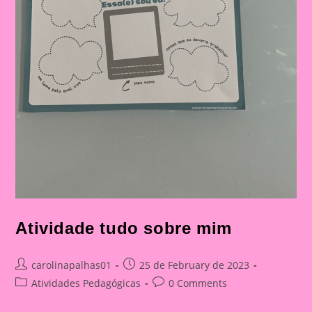
Atividade tudo sobre mim
Post
Post
carolinapalhas01
25 de February de 2023
author:
published:
Post
Post
Atividades Pedagógicas
0 Comments
category:
comments: