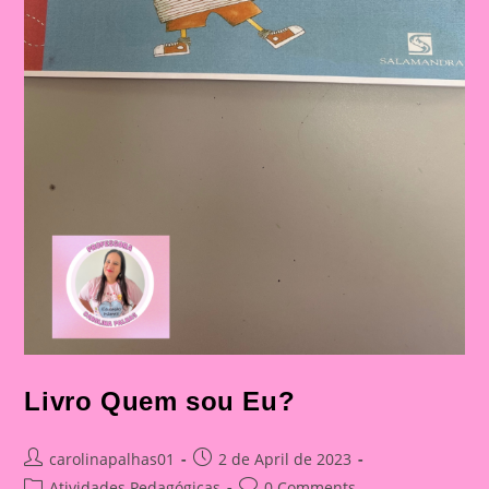
Livro Quem sou Eu?
Post
Post
carolinapalhas01
2 de April de 2023
author:
published:
Post
Post
Atividades Pedagógicas
0 Comments