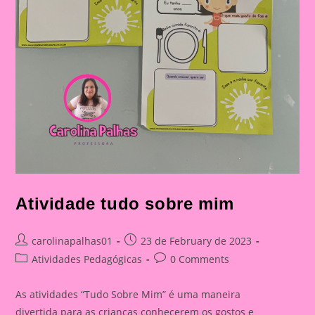
Atividade tudo sobre mim
Post
Post
carolinapalhas01
23 de February de 2023
author:
published:
Post
Post
Atividades Pedagógicas
0 Comments
category:
comments:
As atividades “Tudo Sobre Mim” é uma maneira
divertida para as crianças conhecerem os gostos e