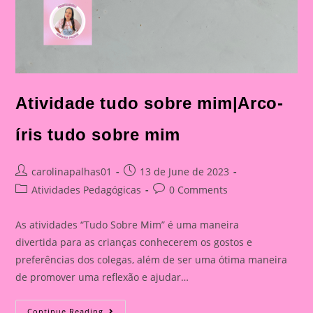
Atividade tudo sobre mim|Arco-
íris tudo sobre mim
Post
Post
carolinapalhas01
13 de June de 2023
author:
published:
Post
Post
Atividades Pedagógicas
0 Comments
category:
comments:
As atividades “Tudo Sobre Mim” é uma maneira
divertida para as crianças conhecerem os gostos e
preferências dos colegas, além de ser uma ótima maneira
de promover uma reflexão e ajudar…
Atividade
Continue Reading