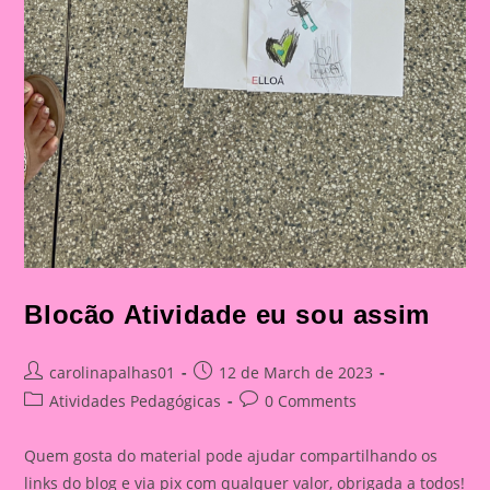
Blocão Atividade eu sou assim
Post
Post
carolinapalhas01
12 de March de 2023
author:
published:
Post
Post
Atividades Pedagógicas
0 Comments
category:
comments:
Quem gosta do material pode ajudar compartilhando os
links do blog e via pix com qualquer valor, obrigada a todos!