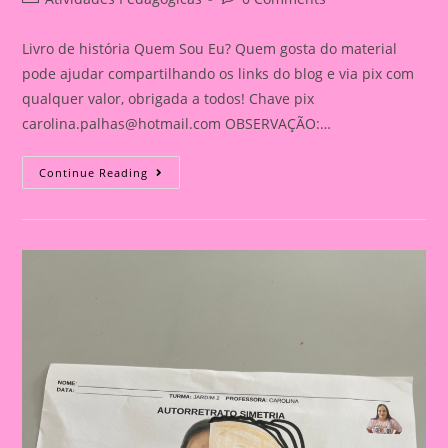
category:
comments:
Livro de história Quem Sou Eu? Quem gosta do material
pode ajudar compartilhando os links do blog e via pix com
qualquer valor, obrigada a todos! Chave pix
carolina.palhas@hotmail.com
OBSERVAÇÃO:…
Livro
Continue Reading
Quem
Sou
Eu?