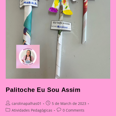
Palitoche Eu Sou Assim
Post
Post
carolinapalhas01
5 de March de 2023
author:
published:
Post
Post
Atividades Pedagógicas
0 Comments
category:
comments: