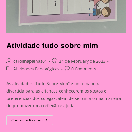
Atividade tudo sobre mim
Post
Post
carolinapalhas01
24 de February de 2023
author:
published:
Post
Post
Atividades Pedagógicas
0 Comments
category:
comments:
As atividades “Tudo Sobre Mim” é uma maneira
divertida para as crianças conhecerem os gostos e
preferências dos colegas, além de ser uma ótima maneira
de promover uma reflexão e ajudar…
Atividade
Continue Reading
Tudo
Sobre