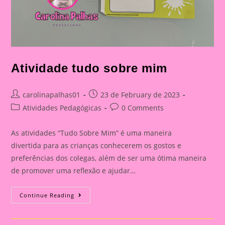
Atividade tudo sobre mim
Post
Post
carolinapalhas01
23 de February de 2023
author:
published:
Post
Post
Atividades Pedagógicas
0 Comments
category:
comments:
As atividades “Tudo Sobre Mim” é uma maneira
divertida para as crianças conhecerem os gostos e
preferências dos colegas, além de ser uma ótima maneira
de promover uma reflexão e ajudar…
Atividade
Continue Reading
Tudo
Sobre
Mim