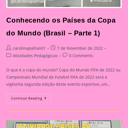
Conhecendo os Países da Copa
do Mundo (Brasil – Parte 1)
Post
Post
carolinapalhas01
7 de November de 2022
author:
published:
Post
Post
Atividades Pedagógicas
0 Comments
category:
comments:
O que é a copa do mundo? Copa do Mundo FIFA de 2022 ou
Campeonato Mundial de Futebol FIFA de 2022 será a
vigésima segunda edição deste evento esportivo, um…
Conhecendo
Continue Reading
Os
Países
Da
Copa
Do
Mundo
(Brasil