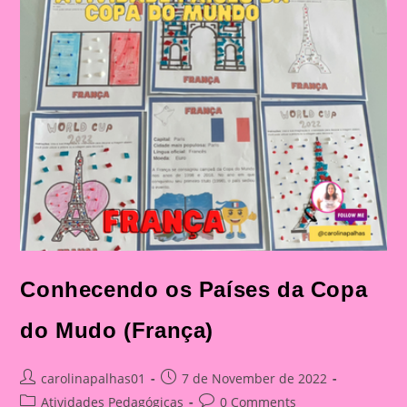
–
Parte
1)
Conhecendo os Países da Copa
do Mudo (França)
Post
Post
carolinapalhas01
7 de November de 2022
author:
published:
Post
Post
Atividades Pedagógicas
0 Comments