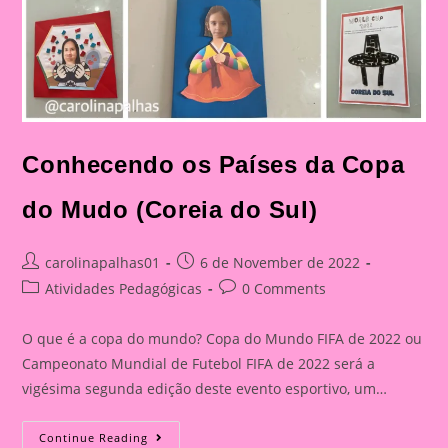
Conhecendo os Países da Copa
do Mudo (Coreia do Sul)
Post
Post
carolinapalhas01
6 de November de 2022
author:
published:
Post
Post
Atividades Pedagógicas
0 Comments
category:
comments:
O que é a copa do mundo? Copa do Mundo FIFA de 2022 ou
Campeonato Mundial de Futebol FIFA de 2022 será a
vigésima segunda edição deste evento esportivo, um…
Conhecendo
Continue Reading