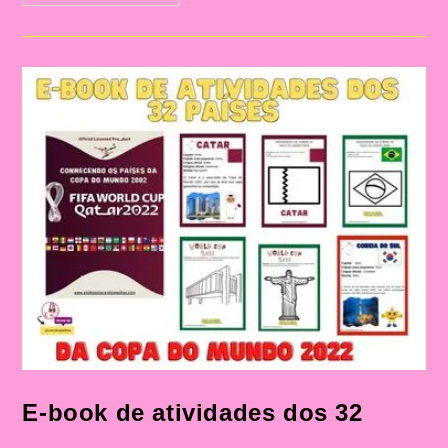
Os
Países
Da
Copa
Do
Mudo
(Coreia
Do
Sul)
E-book de atividades dos 32