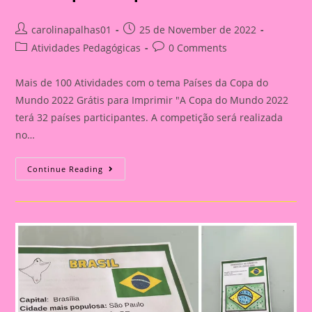
Post
Post
carolinapalhas01
25 de November de 2022
author:
published:
Post
Post
Atividades Pedagógicas
0 Comments
category:
comments:
Mais de 100 Atividades com o tema Países da Copa do
Mundo 2022 Grátis para Imprimir "A Copa do Mundo 2022
terá 32 países participantes. A competição será realizada
no…
Mais
Continue Reading
De
100
Atividades
Com
O
Tema
Países
Da
Copa
Do
Mundo
Grátis
Para
Imprimir