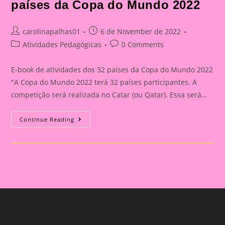
países da Copa do Mundo 2022
Post
Post
carolinapalhas01
6 de November de 2022
author:
published:
Post
Post
Atividades Pedagógicas
0 Comments
category:
comments:
E-book de atividades dos 32 países da Copa do Mundo 2022
"A Copa do Mundo 2022 terá 32 países participantes. A
competição será realizada no Catar (ou Qatar). Essa será…
E-
Continue Reading
Book
De
Atividades
Dos
32
Países
Da
Copa
Do
Mundo
2022