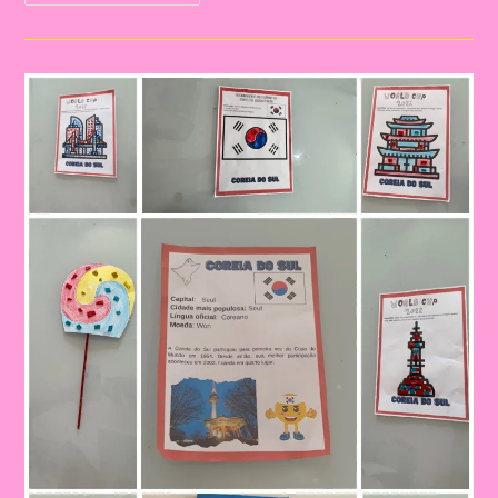
Didática
Conhecendo
Os
Países
Da
Copa
(Coreia
Do
Sul)