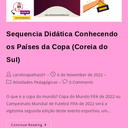
Sequencia Didática Conhecendo
os Países da Copa (Coreia do
Sul)
Post
Post
carolinapalhas01
6 de November de 2022
author:
published:
Post
Post
Atividades Pedagógicas
0 Comments
category:
comments:
O que é a copa do mundo? Copa do Mundo FIFA de 2022 ou
Campeonato Mundial de Futebol FIFA de 2022 será a
vigésima segunda edição deste evento esportivo, um…
Sequencia
Continue Reading