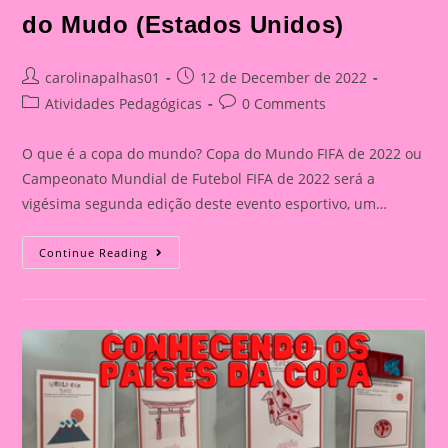
do Mudo (Estados Unidos)
Post
Post
carolinapalhas01
12 de December de 2022
author:
published:
Post
Post
Atividades Pedagógicas
0 Comments
category:
comments:
O que é a copa do mundo? Copa do Mundo FIFA de 2022 ou
Campeonato Mundial de Futebol FIFA de 2022 será a
vigésima segunda edição deste evento esportivo, um…
Conhecendo
Continue Reading
Os
Países
Da
Copa
Do
Mudo
(Estados
Unidos)