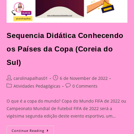
Sequencia Didática Conhecendo
os Países da Copa (Coreia do
Sul)
Post
Post
carolinapalhas01
6 de November de 2022
author:
published:
Post
Post
Atividades Pedagógicas
0 Comments
category:
comments:
O que é a copa do mundo? Copa do Mundo FIFA de 2022 ou
Campeonato Mundial de Futebol FIFA de 2022 será a
vigésima segunda edição deste evento esportivo, um…
Sequencia
Continue Reading