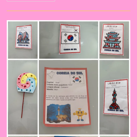
Didática
Conhecendo
Os
Países
Da
Copa
(Coreia
Do
Sul)