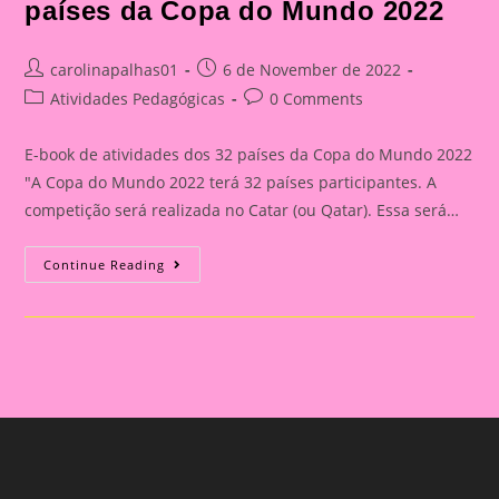
países da Copa do Mundo 2022
Post
Post
carolinapalhas01
6 de November de 2022
author:
published:
Post
Post
Atividades Pedagógicas
0 Comments
category:
comments:
E-book de atividades dos 32 países da Copa do Mundo 2022
"A Copa do Mundo 2022 terá 32 países participantes. A
competição será realizada no Catar (ou Qatar). Essa será…
E-
Continue Reading
Book
De
Atividades
Dos
32
Países
Da
Copa
Do
Mundo
2022