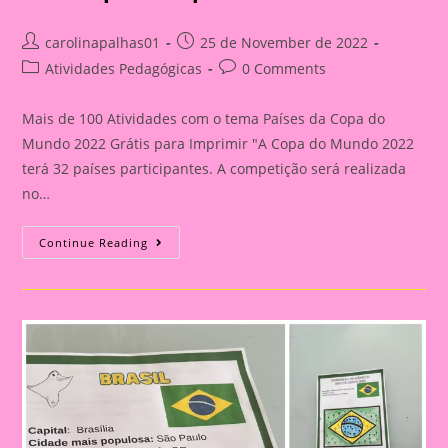
Post
Post
carolinapalhas01
25 de November de 2022
author:
published:
Post
Post
Atividades Pedagógicas
0 Comments
category:
comments:
Mais de 100 Atividades com o tema Países da Copa do
Mundo 2022 Grátis para Imprimir "A Copa do Mundo 2022
terá 32 países participantes. A competição será realizada
no…
Mais
Continue Reading
De
100
Atividades
Com
O
Tema
Países
Da
Copa
Do
Mundo
Grátis
Para
Imprimir