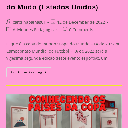
do Mudo (Estados Unidos)
Post
Post
carolinapalhas01
12 de December de 2022
author:
published:
Post
Post
Atividades Pedagógicas
0 Comments
category:
comments:
O que é a copa do mundo? Copa do Mundo FIFA de 2022 ou
Campeonato Mundial de Futebol FIFA de 2022 será a
vigésima segunda edição deste evento esportivo, um…
Conhecendo
Continue Reading
Os
Países
Da
Copa
Do
Mudo
(Estados
Unidos)