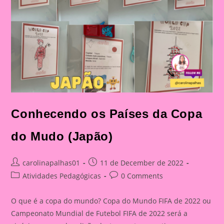
Conhecendo os Países da Copa
do Mudo (Japão)
Post
Post
carolinapalhas01
11 de December de 2022
author:
published:
Post
Post
Atividades Pedagógicas
0 Comments
category:
comments:
O que é a copa do mundo? Copa do Mundo FIFA de 2022 ou
Campeonato Mundial de Futebol FIFA de 2022 será a