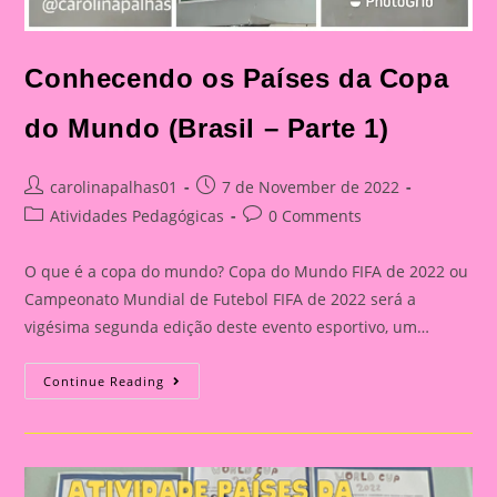
Conhecendo os Países da Copa
do Mundo (Brasil – Parte 1)
Post
Post
carolinapalhas01
7 de November de 2022
author:
published:
Post
Post
Atividades Pedagógicas
0 Comments
category:
comments:
O que é a copa do mundo? Copa do Mundo FIFA de 2022 ou
Campeonato Mundial de Futebol FIFA de 2022 será a
vigésima segunda edição deste evento esportivo, um…
Conhecendo
Continue Reading
Os
Países
Da
Copa
Do
Mundo
(Brasil