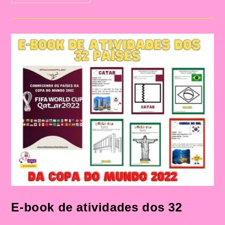
Os
Países
Da
Copa
Do
Mudo
(Coreia
Do
Sul)
E-book de atividades dos 32