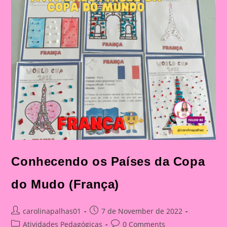
–
Parte
1)
Conhecendo os Países da Copa
do Mudo (França)
Post
Post
carolinapalhas01
7 de November de 2022
author:
published:
Post
Post
Atividades Pedagógicas
0 Comments