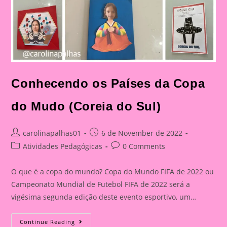
Conhecendo os Países da Copa
do Mudo (Coreia do Sul)
Post
Post
carolinapalhas01
6 de November de 2022
author:
published:
Post
Post
Atividades Pedagógicas
0 Comments
category:
comments:
O que é a copa do mundo? Copa do Mundo FIFA de 2022 ou
Campeonato Mundial de Futebol FIFA de 2022 será a
vigésima segunda edição deste evento esportivo, um…
Conhecendo
Continue Reading