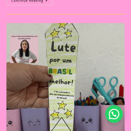
INDEPENDÊNCIA
Continue Reading
É
ALEGRIA:
MÚSICA
INFANTIL
COM
GESTOS
PARA
CELEBRAR
O
BRASIL