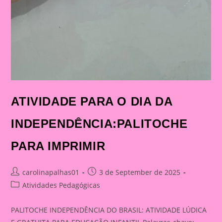
ATIVIDADE PARA O DIA DA
INDEPENDÊNCIA:PALITOCHE
PARA IMPRIMIR
Post
Post
carolinapalhas01
3 de September de 2025
author:
published:
Post
Atividades Pedagógicas
category:
PALITOCHE INDEPENDÊNCIA DO BRASIL: ATIVIDADE LÚDICA