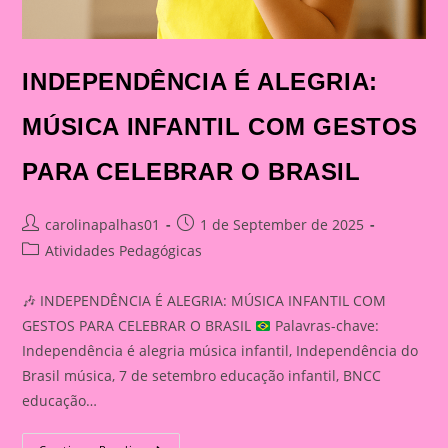
INDEPENDÊNCIA É ALEGRIA:
MÚSICA INFANTIL COM GESTOS
PARA CELEBRAR O BRASIL
Post
Post
carolinapalhas01
1 de September de 2025
author:
published:
Post
Atividades Pedagógicas
category:
🎶
INDEPENDÊNCIA É ALEGRIA: MÚSICA INFANTIL COM
GESTOS PARA CELEBRAR O BRASIL
Palavras-chave:
Independência é alegria música infantil, Independência do
Brasil música, 7 de setembro educação infantil, BNCC
educação…