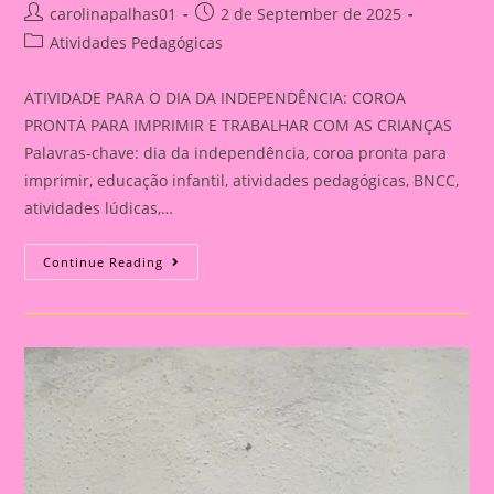
Post
Post
carolinapalhas01
2 de September de 2025
author:
published:
Post
Atividades Pedagógicas
category:
ATIVIDADE PARA O DIA DA INDEPENDÊNCIA: COROA
PRONTA PARA IMPRIMIR E TRABALHAR COM AS CRIANÇAS
Palavras-chave: dia da independência, coroa pronta para
imprimir, educação infantil, atividades pedagógicas, BNCC,
atividades lúdicas,…
ATIVIDADE
Continue Reading
PARA
O
DIA
DA
INDEPENDÊNCIA:
COROA
PRONTA
PARA
IMPRIMIR
E
TRABALHAR
COM
AS
CRIANÇAS