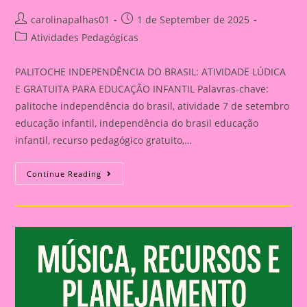
Post
Post
carolinapalhas01
1 de September de 2025
author:
published:
Post
Atividades Pedagógicas
category:
PALITOCHE INDEPENDÊNCIA DO BRASIL: ATIVIDADE LÚDICA
E GRATUITA PARA EDUCAÇÃO INFANTIL Palavras-chave:
palitoche independência do brasil, atividade 7 de setembro
educação infantil, independência do brasil educação
infantil, recurso pedagógico gratuito,…
ATIVIDADE
Continue Reading
PARA
O
DIA
DA
INDEPENDÊNCIA:PALITOCHE
PARA
IMPRIMIR