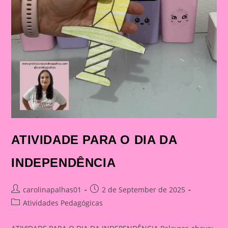
ATIVIDADE PARA O DIA DA
INDEPENDÊNCIA
Post
Post
carolinapalhas01
2 de September de 2025
author:
published:
Post
Atividades Pedagógicas
category: