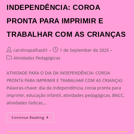
INDEPENDÊNCIA: COROA
PRONTA PARA IMPRIMIR E
TRABALHAR COM AS CRIANÇAS
Post
Post
carolinapalhas01
1 de September de 2025
author:
published:
Post
Atividades Pedagógicas
category:
ATIVIDADE PARA O DIA DA INDEPENDÊNCIA: COROA
PRONTA PARA IMPRIMIR E TRABALHAR COM AS CRIANÇAS
Palavras-chave: dia da independência, coroa pronta para
imprimir, educação infantil, atividades pedagógicas, BNCC,
atividades lúdicas,…
ATIVIDADE
Continue Reading
PARA
O
DIA