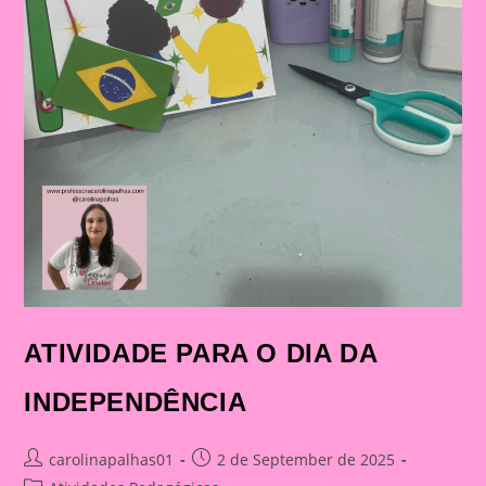
ATIVIDADE PARA O DIA DA
INDEPENDÊNCIA
Post
Post
carolinapalhas01
2 de September de 2025
author:
published: