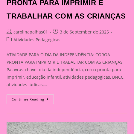
PRONTA PARA IMPRIMIR E
TRABALHAR COM AS CRIANÇAS
Post
Post
carolinapalhas01
3 de September de 2025
author:
published:
Post
Atividades Pedagógicas
category:
ATIVIDADE PARA O DIA DA INDEPENDÊNCIA: COROA
PRONTA PARA IMPRIMIR E TRABALHAR COM AS CRIANÇAS
Palavras-chave: dia da independência, coroa pronta para
imprimir, educação infantil, atividades pedagógicas, BNCC,
atividades lúdicas,…
ATIVIDADE
Continue Reading
PARA
O
DIA
DA
INDEPENDÊNCIA:
COROA
PRONTA
PARA