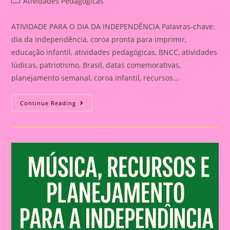
Post
Atividades Pedagógicas
category:
ATIVIDADE PARA O DIA DA INDEPENDÊNCIA Palavras-chave:
dia da independência, coroa pronta para imprimir,
educação infantil, atividades pedagógicas, BNCC, atividades
lúdicas, patriotismo, Brasil, datas comemorativas,
planejamento semanal, coroa infantil, recursos…
ATIVIDADE
Continue Reading
PARA
O
DIA
DA
INDEPENDÊNCIA