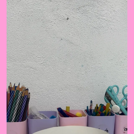
IMPRIMIR
E
TRABALHAR
COM
AS
CRIANÇAS