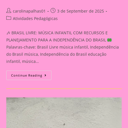
Post
Post
carolinapalhas01
3 de September de 2025
author:
published:
Post
Atividades Pedagógicas
category:
🎶
BRASIL LIVRE: MÚSICA INFANTIL COM RECURSOS E
PLANEJAMENTO PARA A INDEPENDÊNCIA DO BRASIL
Palavras-chave: Brasil Livre música infantil, Independência
do Brasil música, Independência do Brasil educação
infantil, música…
🎶
Continue Reading
BRASIL
LIVRE:
MÚSICA
INFANTIL
COM
RECURSOS
E
PLANEJAMENTO
PARA
A
INDEPENDÊNCIA
DO
BRASIL