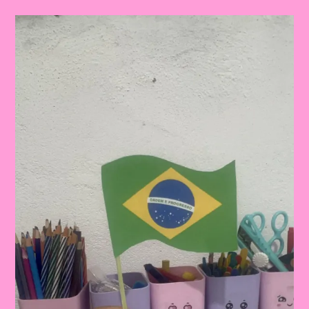
DA
INDEPENDÊNCIA:
COROA
PRONTA
PARA
IMPRIMIR
E
TRABALHAR
COM
AS
CRIANÇAS