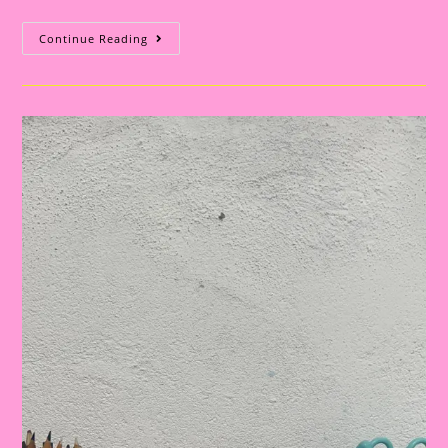
MÚSICA
Continue Reading
INFANTIL
SOBRE
A
INDEPENDÊNCIA
DO
BRASIL:
APRENDIZADO
LÚDICO
E
DIVERTIDO
PARA
A
EDUCAÇÃO
INFANTIL