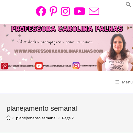
Skip
to
content
Menu
planejamento semanal
>
planejamento semanal
>
Page 2