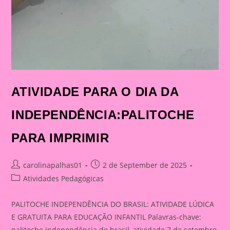
ATIVIDADE PARA O DIA DA
INDEPENDÊNCIA:PALITOCHE
PARA IMPRIMIR
Post
Post
carolinapalhas01
2 de September de 2025
author:
published:
Post
Atividades Pedagógicas
category:
PALITOCHE INDEPENDÊNCIA DO BRASIL: ATIVIDADE LÚDICA
E GRATUITA PARA EDUCAÇÃO INFANTIL Palavras-chave:
palitoche independência do brasil, atividade 7 de setembro