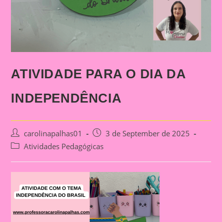
ATIVIDADE PARA O DIA DA
INDEPENDÊNCIA
Post
Post
carolinapalhas01
3 de September de 2025
author:
published:
Post
Atividades Pedagógicas
category: