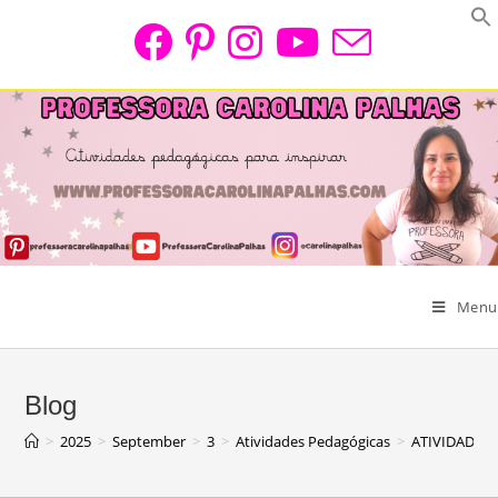
Skip
to
content
Menu
Blog
>
2025
>
September
>
3
>
Atividades Pedagógicas
>
ATIVIDADE P