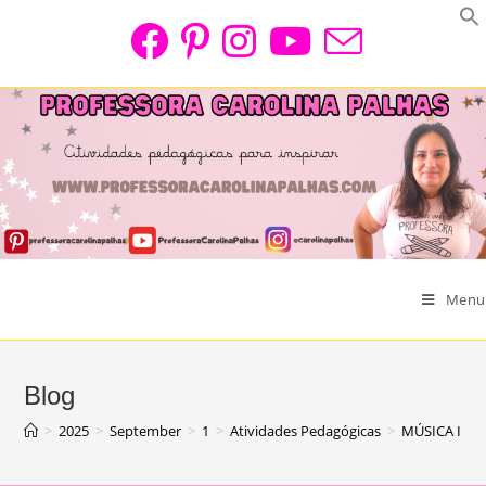
Skip
to
content
Menu
Blog
>
2025
>
September
>
1
>
Atividades Pedagógicas
>
MÚSICA INFA