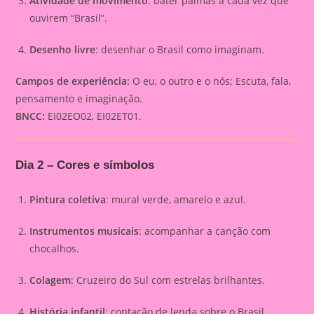
Atividade de movimento
: bater palmas a cada vez que
ouvirem “Brasil”.
Desenho livre
: desenhar o Brasil como imaginam.
Campos de experiência:
O eu, o outro e o nós; Escuta, fala,
pensamento e imaginação.
BNCC:
EI02EO02, EI02ET01.
Dia 2 – Cores e símbolos
Pintura coletiva
: mural verde, amarelo e azul.
Instrumentos musicais
: acompanhar a canção com
chocalhos.
Colagem
: Cruzeiro do Sul com estrelas brilhantes.
História infantil
: contação de lenda sobre o Brasil.