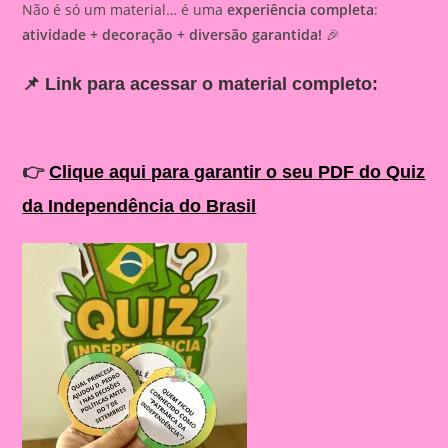
Não é só um material… é uma
experiência completa
:
atividade + decoração + diversão garantida!
🎉
📌
Link para acessar o material completo:
👉
Clique aqui para garantir o seu PDF do Quiz
da Independência do Brasil