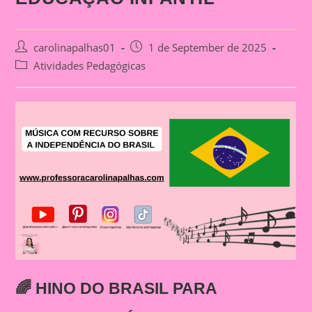
Post
Post
carolinapalhas01
1 de September de 2025
author:
published:
Post
Atividades Pedagógicas
category:
🌈
HINO DO BRASIL PARA