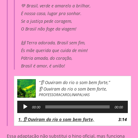
💚 Brasil, verde e amarelo a brilhar,
É nossa casa, lugar pra sonhar.
Se a justiça pede coragem,
O Brasil não foge da viagem!
🙌 Terra adorada, Brasil sem fim,
És mãe querida que cuida de mim!
Pátria amada, do coração,
Brasil é amor, é união!
“👂 Ouviram do rio o som bem forte,”
👂 Ouviram do rio o som bem forte,
PROFESSORACAROLINAPALHAS
Audio
00:00
00:00
Player
1. 👂 Ouviram do rio o som bem forte,
3:14
Essa adaptação não substitui o hino oficial, mas funciona