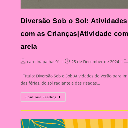
Diversão Sob o Sol: Atividades
com as Crianças|Atividade com 
areia
Post
Post
Po
carolinapalhas01
25 de December de 2024
author:
published:
ca
Título: Diversão Sob o Sol: Atividades de Verão para Im
das férias, do sol radiante e das risadas…
Diversão
Continue Reading
Sob
O
Sol:
Atividades
De
Verão
Para