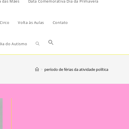
a das Mães
Data Comemorativa Dia da Primavera
Circo
Volta às Aulas
Contato
ia do Autismo
>
período de férias da atividade política