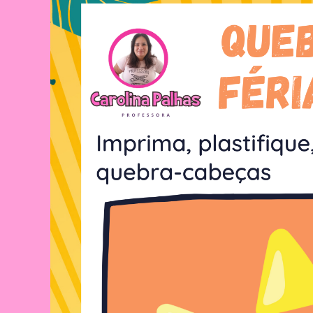
Imprimir
E
Realizar
Com
As
Crianças|Atividade
Com
O
Tema
Férias
De
Verão|Castelo
De
Areia