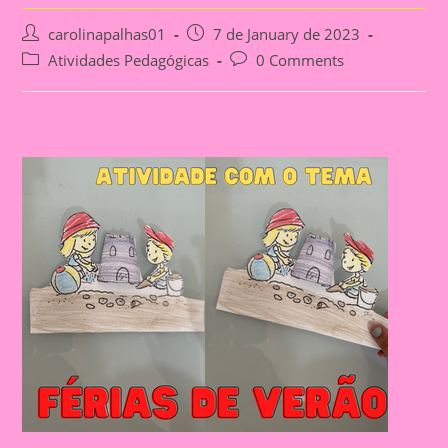
Post
Post
carolinapalhas01
7 de January de 2023
author:
published:
Post
Post
Atividades Pedagógicas
0 Comments
category:
comments: