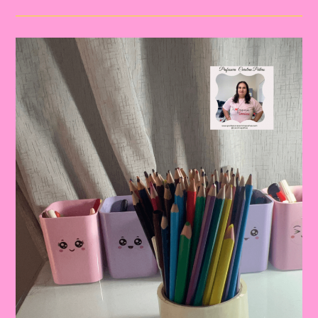
CRIATIVAS
DE
TRABALHAR
NÚMEROS
E
QUANTIDADES
NO
PAPEL
COM
ATIVIDADES
LÚDICAS
E
SENSORIAIS