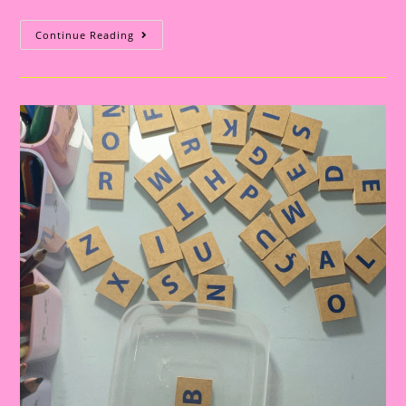
ATIVIDADES
Continue Reading
LÚDICAS
E
INTERATIVAS
PARA
SONDAGEM
INFANTIL:
IDENTIFICANDO
LETRAS,
NÚMEROS,
FORMAS
E
CORES
NO
VOLTA
ÀS
AULAS|DESCOBRINDO
LETRAS
COM
A
RODA
DA
SORTE:
UMA
ATIVIDADE
LÚDICA
E
INTERATIVA
PARA
SONDAGEM