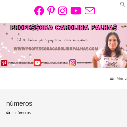
Skip
to
content
Menu
números
>
números