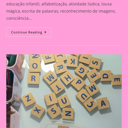
educação infantil, alfabetização, atividade lúdica, lousa
mágica, escrita de palavras, reconhecimento de imagens,
consciência…
ATIVIDADES
Continue Reading
LÚDICAS
PARA
AVALIAÇÃO
INFANTIL:
DESENVOLVENDO
LETRAS,
NÚMEROS,
FORMAS
E
CORES
NO
RETORNO
ÀS
AULAS|IDENTIFICANDO
IMAGENS
E
ESCREVENDO
PALAVRAS:
UMA
ATIVIDADE
LÚDICA
PARA
SONDAGEM