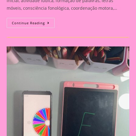
inicial, atividade lúdica, formação de palavras, letras
móveis, consciência fonológica, coordenação motora,…
IDENTIFICANDO
Continue Reading
E
FORMANDO
PALAVRAS:
UMA
ATIVIDADE
SENSORIAL
PARA
A
SONDAGEM
INICIAL
NA
ALFABETIZAÇÃO|ATIVIDADES
LÚDICAS
PARA
SONDAGEM
INFANTIL:
COMO
ENGAJAR
CRIANÇAS
DA
EDUCAÇÃO
INFANTIL
E
ALFABETIZAÇÃO
NO
VOLTA