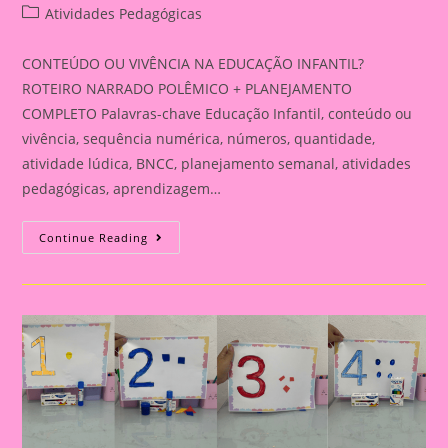
author:
published:
Post
Atividades Pedagógicas
category:
CONTEÚDO OU VIVÊNCIA NA EDUCAÇÃO INFANTIL?
ROTEIRO NARRADO POLÊMICO + PLANEJAMENTO
COMPLETO Palavras-chave Educação Infantil, conteúdo ou
vivência, sequência numérica, números, quantidade,
atividade lúdica, BNCC, planejamento semanal, atividades
pedagógicas, aprendizagem…
CONTEÚDO
Continue Reading
OU
VIVÊNCIA
NA
EDUCAÇÃO
INFANTIL?
ROTEIRO
NARRADO
POLÊMICO
+
PLANEJAMENTO
COMPLETO