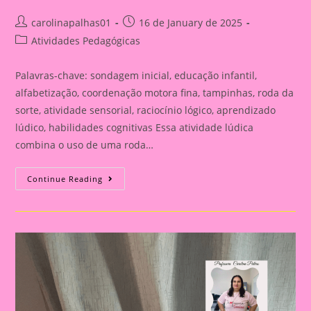
Post
Post
carolinapalhas01
16 de January de 2025
author:
published:
Post
Atividades Pedagógicas
category:
Palavras-chave: sondagem inicial, educação infantil,
alfabetização, coordenação motora fina, tampinhas, roda da
sorte, atividade sensorial, raciocínio lógico, aprendizado
lúdico, habilidades cognitivas Essa atividade lúdica
combina o uso de uma roda…
PINÇA
Continue Reading
E
TAMPINHAS:
ATIVIDADE
LÚDICA
PARA
DESENVOLVER
COORDENAÇÃO
MOTORA
E
RACIOCÍNIO
LÓGICO