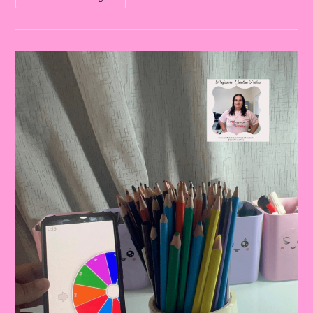
LÚDICAS
PARA
SONDAGEM
INFANTIL:
COMO
TRANSFORMAR
A
AVALIAÇÃO
EM
UM
MOMENTO
DIVERTIDO
E
ENGAJANTE