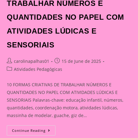
TRABALHAR NÚMEROS E
QUANTIDADES NO PAPEL COM
ATIVIDADES LÚDICAS E
SENSORIAIS
Post
Post
carolinapalhas01
15 de June de 2025
author:
published:
Post
Atividades Pedagógicas
category:
10 FORMAS CRIATIVAS DE TRABALHAR NÚMEROS E
QUANTIDADES NO PAPEL COM ATIVIDADES LÚDICAS E
SENSORIAIS Palavras-chave: educação infantil, números,
quantidades, coordenação motora, atividades lúdicas,
massinha de modelar, guache, giz de…
10
Continue Reading
FORMAS