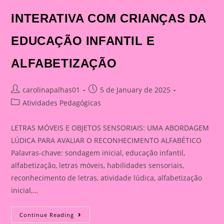
INTERATIVA COM CRIANÇAS DA
EDUCAÇÃO INFANTIL E
ALFABETIZAÇÃO
Post
Post
carolinapalhas01
5 de January de 2025
author:
published:
Post
Atividades Pedagógicas
category:
LETRAS MÓVEIS E OBJETOS SENSORIAIS: UMA ABORDAGEM
LÚDICA PARA AVALIAR O RECONHECIMENTO ALFABÉTICO
Palavras-chave: sondagem inicial, educação infantil,
alfabetização, letras móveis, habilidades sensoriais,
reconhecimento de letras, atividade lúdica, alfabetização
inicial,…
LETRAS
Continue Reading
MÓVEIS