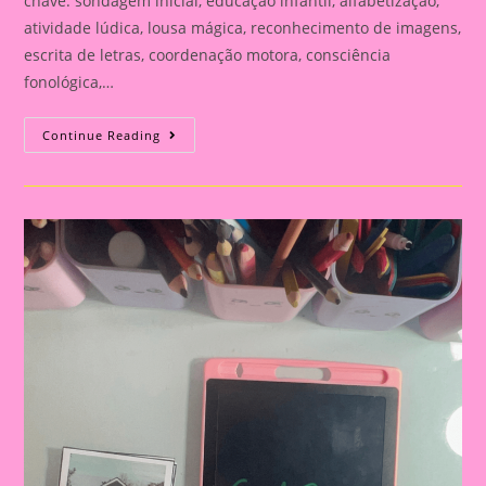
chave: sondagem inicial, educação infantil, alfabetização,
atividade lúdica, lousa mágica, reconhecimento de imagens,
escrita de letras, coordenação motora, consciência
fonológica,…
ATIVIDADES
Continue Reading
LÚDICAS
PARA
SONDAGEM
INFANTIL:
UM
GUIA
COMPLETO
PARA
PROFESSORES
NO
INÍCIO
DO
ANO
LETIVO|IDENTIFICANDO
IMAGENS
E
DESENHANDO
LETRAS:
ATIVIDADE
LÚDICA
PARA
SONDAGEM
INICIAL