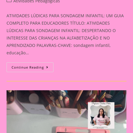
Post
Atividades Pedagógicas
category:
ATIVIDADES LÚDICAS PARA SONDAGEM INFANTIL: UM GUIA
COMPLETO PARA EDUCADORES TÍTULO: ATIVIDADES
LÚDICAS PARA SONDAGEM INFANTIL: DESPERTANDO O
INTERESSE DAS CRIANÇAS NA ALFABETIZAÇÃO E NO
APRENDIZADO PALAVRAS-CHAVE: sondagem infantil,
educação…
ATIVIDADES
Continue Reading
LÚDICAS
PARA
SONDAGEM
INFANTIL:
UM
GUIA
COMPLETO
PARA
EDUCADORES|