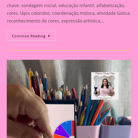
chave: sondagem inicial, educação infantil, alfabetização,
cores, lápis coloridos, coordenação motora, atividade lúdica,
reconhecimento de cores, expressão artística,…
LÁPIS
Continue Reading
COLORIDOS
E
RECONHECIMENTO
DE
CORES:
UMA
ATIVIDADE
LÚDICA
PARA
SONDAGEM
INICIAL