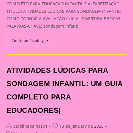
COMPLETO PARA EDUCAÇÃO INFANTIL E ALFABETIZAÇÃO
TÍTULO: ATIVIDADES LÚDICAS PARA SONDAGEM INFANTIL:
COMO TORNAR A AVALIAÇÃO INICIAL DIVERTIDA E EFICAZ
PALAVRAS-CHAVE: sondagem infantil,…
ATIVIDADES
Continue Reading
LÚDICAS
PARA
SONDAGEM
INFANTIL:
UM
GUIA
ATIVIDADES LÚDICAS PARA
COMPLETO
PARA
EDUCAÇÃO
INFANTIL
SONDAGEM INFANTIL: UM GUIA
E
ALFABETIZAÇÃO|
COMPLETO PARA
EDUCADORES|
Post
Post
carolinapalhas01
13 de January de 2025
author:
published: