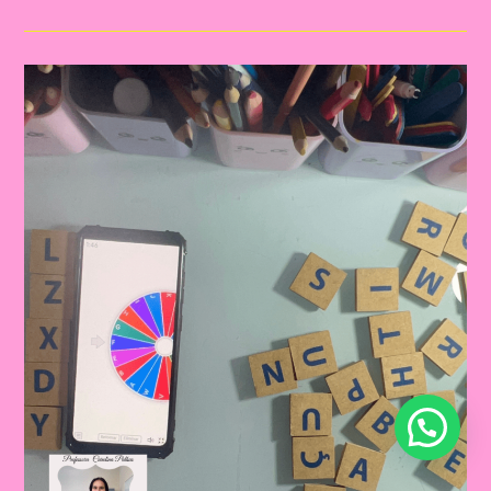
E
OBJETOS
SENSORIAIS:
UMA
ABORDAGEM
LÚDICA
PARA
AVALIAR
O
RECONHECIMENTO
ALFABÉTICO|COMO
REALIZAR
UMA
SONDAGEM
LÚDICA
E
INTERATIVA
COM
CRIANÇAS
DA
EDUCAÇÃO
INFANTIL
E
ALFABETIZAÇÃO