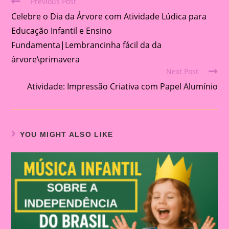
Previous Post
Read
Celebre o Dia da Árvore com Atividade Lúdica para
more
articles
Educação Infantil e Ensino
Fundamenta|Lembrancinha fácil da da
árvore\primavera
Next Post
Atividade: Impressão Criativa com Papel Alumínio
YOU MIGHT ALSO LIKE