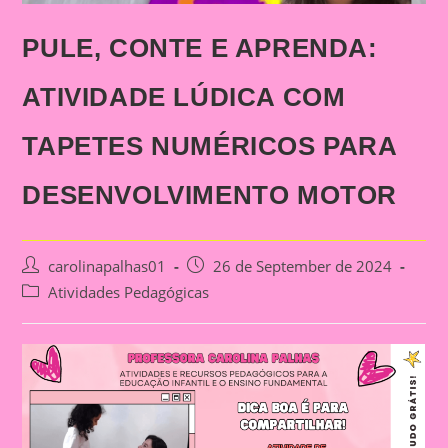
PULE, CONTE E APRENDA:
ATIVIDADE LÚDICA COM
TAPETES NUMÉRICOS PARA
DESENVOLVIMENTO MOTOR
Post
Post
carolinapalhas01
26 de September de 2024
author:
published:
Post
Atividades Pedagógicas
category: