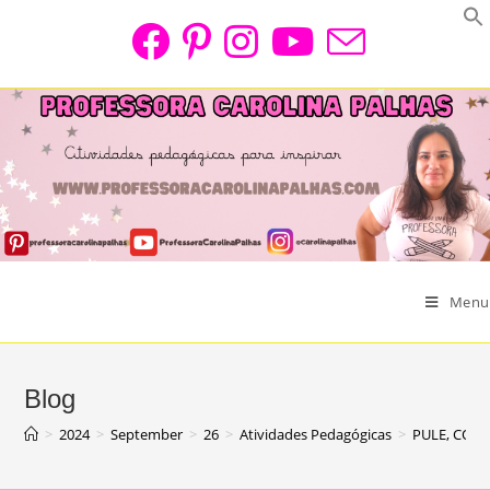
Skip
to
content
Menu
Blog
>
2024
>
September
>
26
>
Atividades Pedagógicas
>
PULE, CON