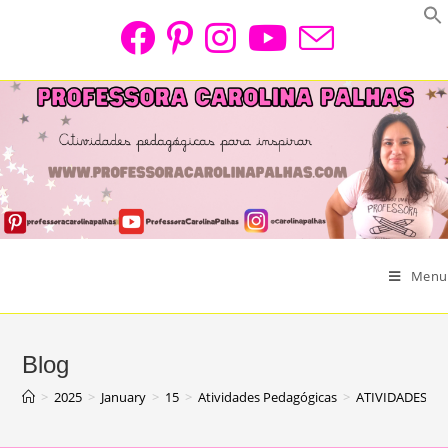
Skip
to
content
Menu
Blog
>
2025
>
January
>
15
>
Atividades Pedagógicas
>
ATIVIDADES L