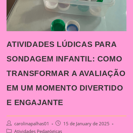
ATIVIDADES LÚDICAS PARA
SONDAGEM INFANTIL: COMO
TRANSFORMAR A AVALIAÇÃO
EM UM MOMENTO DIVERTIDO
E ENGAJANTE
Post
Post
carolinapalhas01
15 de January de 2025
author:
published:
Post
Atividades Pedagógicas