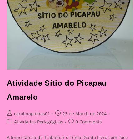
Atividade Sítio do Picapau
Amarelo
Post
Post
carolinapalhas01
23 de March de 2024
author:
published:
Post
Post
Atividades Pedagógicas
0 Comments
category:
comments:
A Importância de Trabalhar o Tema Dia do Livro com Foco