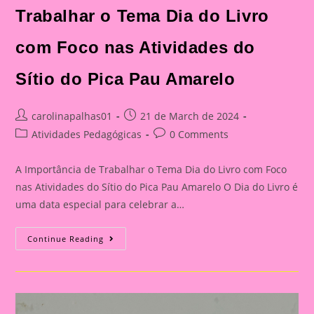
Trabalhar o Tema Dia do Livro
com Foco nas Atividades do
Sítio do Pica Pau Amarelo
Post
Post
carolinapalhas01
21 de March de 2024
author:
published:
Post
Post
Atividades Pedagógicas
0 Comments
category:
comments:
A Importância de Trabalhar o Tema Dia do Livro com Foco
nas Atividades do Sítio do Pica Pau Amarelo O Dia do Livro é
uma data especial para celebrar a…
Atividade
Continue Reading
Sítio
Do
Picapau
Amarelo|A
Importância
De
Trabalhar