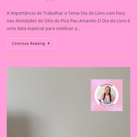
category:
comments:
A Importância de Trabalhar o Tema Dia do Livro com Foco
nas Atividades do Sítio do Pica Pau Amarelo O Dia do Livro é
uma data especial para celebrar a…
Atividade
Continue Reading
Sítio
Do
Picapau
Amarelo
2|A
Importância
De
Trabalhar
O
Tema
Dia
Do
Livro
Com
Foco
Nas
Atividades
Do
Sítio
Do
Pica