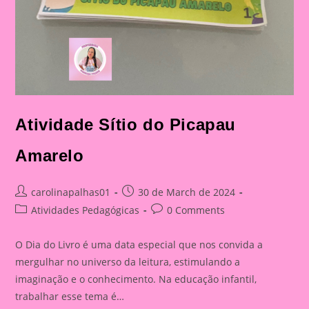
Atividade Sítio do Picapau
Amarelo
Post
Post
carolinapalhas01
30 de March de 2024
author:
published:
Post
Post
Atividades Pedagógicas
0 Comments
category:
comments:
O Dia do Livro é uma data especial que nos convida a
mergulhar no universo da leitura, estimulando a
imaginação e o conhecimento. Na educação infantil,
trabalhar esse tema é…