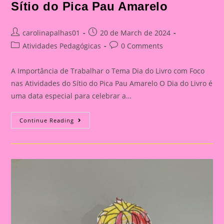
Sítio do Pica Pau Amarelo
Post
Post
carolinapalhas01
20 de March de 2024
author:
published:
Post
Post
Atividades Pedagógicas
0 Comments
category:
comments:
A Importância de Trabalhar o Tema Dia do Livro com Foco
nas Atividades do Sítio do Pica Pau Amarelo O Dia do Livro é
uma data especial para celebrar a…
Atividade
Continue Reading
Sítio
Do
Picapau
Amarelo
3|A
Importância
De
Trabalhar
O
Tema
Dia
Do
Livro
Com