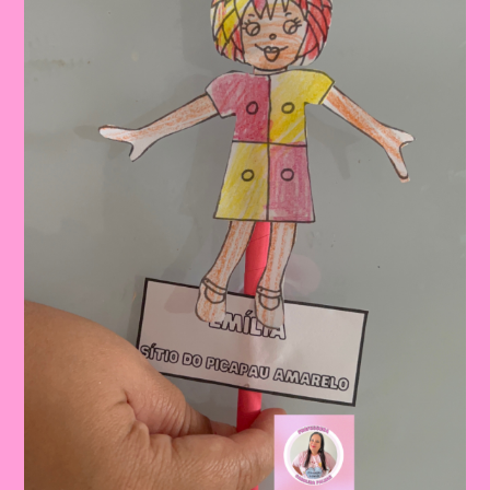
Foco
Nas
Atividades
Do
Sítio
Do
Pica
Pau
Amarelo