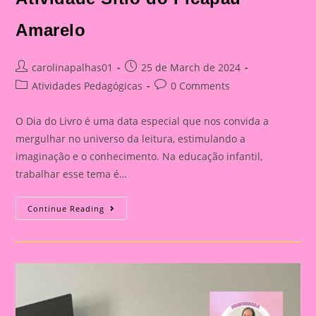
Amarelo
Post
Post
carolinapalhas01
25 de March de 2024
author:
published:
Post
Post
Atividades Pedagógicas
0 Comments
category:
comments:
O Dia do Livro é uma data especial que nos convida a
mergulhar no universo da leitura, estimulando a
imaginação e o conhecimento. Na educação infantil,
trabalhar esse tema é…
Atividade
Continue Reading
Sítio
Do
Picapau
Amarelo