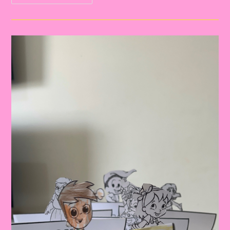
Sítio
Do
Picapau
Amarelo
4|A
Importância
De
Trabalhar
O
Tema
Dia
Do
Livro
Com
Foco
Nas
Atividades
Do
Sítio
Do
Pica
Pau
Amarelo