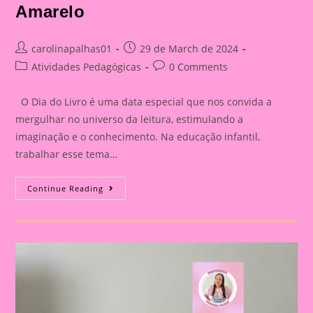
Amarelo
Post
Post
carolinapalhas01
29 de March de 2024
author:
published:
Post
Post
Atividades Pedagógicas
0 Comments
category:
comments:
O Dia do Livro é uma data especial que nos convida a
mergulhar no universo da leitura, estimulando a
imaginação e o conhecimento. Na educação infantil,
trabalhar esse tema…
Atividade
Continue Reading
Sítio
Do
Picapau
Amarelo