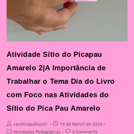
Atividade Sítio do Picapau
Amarelo 2|A Importância de
Trabalhar o Tema Dia do Livro
com Foco nas Atividades do
Sítio do Pica Pau Amarelo
Post
Post
carolinapalhas01
19 de March de 2024
author:
published:
Post
Post
Atividades Pedagógicas
0 Comments