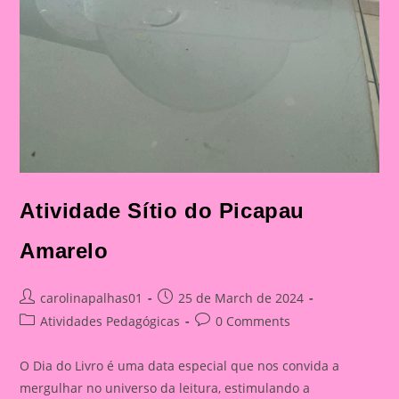
Atividade Sítio do Picapau
Amarelo
Post
Post
carolinapalhas01
25 de March de 2024
author:
published:
Post
Post
Atividades Pedagógicas
0 Comments
category:
comments:
O Dia do Livro é uma data especial que nos convida a
mergulhar no universo da leitura, estimulando a