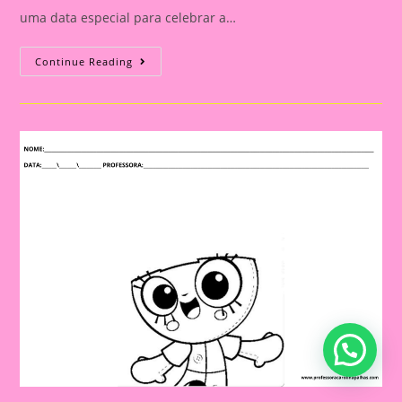
uma data especial para celebrar a…
Atividade
Continue Reading
Sítio
Do
Picapau
Amarelo
1|
A
Importância
De
Trabalhar
O
Tema
Dia
Do
Livro
Com
Foco
Nas
Atividades
Do
Sítio
Do
Pica
Pau
Amarelo