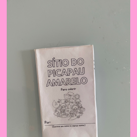
O
Tema
Dia
Do
Livro
Com
Foco
Nas
Atividades
Do
Sítio
Do
Pica
Pau
Amarelo