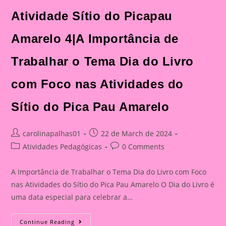
Atividade Sítio do Picapau
Amarelo 4|A Importância de
Trabalhar o Tema Dia do Livro
com Foco nas Atividades do
Sítio do Pica Pau Amarelo
Post
Post
carolinapalhas01
22 de March de 2024
author:
published:
Post
Post
Atividades Pedagógicas
0 Comments
category:
comments:
A Importância de Trabalhar o Tema Dia do Livro com Foco
nas Atividades do Sítio do Pica Pau Amarelo O Dia do Livro é
uma data especial para celebrar a…
Atividade
Continue Reading