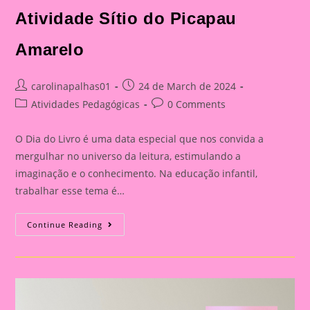
Atividade Sítio do Picapau
Amarelo
Post
Post
carolinapalhas01
24 de March de 2024
author:
published:
Post
Post
Atividades Pedagógicas
0 Comments
category:
comments:
O Dia do Livro é uma data especial que nos convida a
mergulhar no universo da leitura, estimulando a
imaginação e o conhecimento. Na educação infantil,
trabalhar esse tema é…
Atividade
Continue Reading
Sítio
Do
Picapau
Amarelo