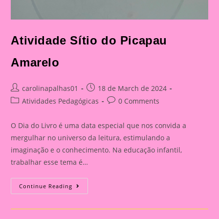
Atividade Sítio do Picapau
Amarelo
Post
Post
carolinapalhas01
18 de March de 2024
author:
published:
Post
Post
Atividades Pedagógicas
0 Comments
category:
comments:
O Dia do Livro é uma data especial que nos convida a
mergulhar no universo da leitura, estimulando a
imaginação e o conhecimento. Na educação infantil,
trabalhar esse tema é…
Atividade
Continue Reading
Sítio
Do
Picapau
Amarelo