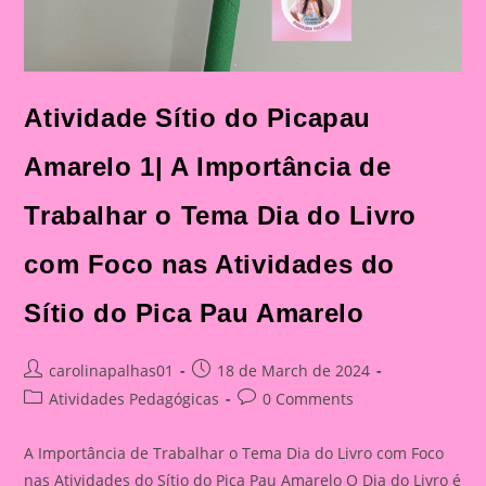
Atividade Sítio do Picapau
Amarelo 1| A Importância de
Trabalhar o Tema Dia do Livro
com Foco nas Atividades do
Sítio do Pica Pau Amarelo
Post
Post
carolinapalhas01
18 de March de 2024
author:
published:
Post
Post
Atividades Pedagógicas
0 Comments
category:
comments:
A Importância de Trabalhar o Tema Dia do Livro com Foco
nas Atividades do Sítio do Pica Pau Amarelo O Dia do Livro é