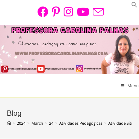
Skip
to
content
Menu
Blog
>
2024
>
March
>
24
>
Atividades Pedagógicas
>
Atividade Sítio 