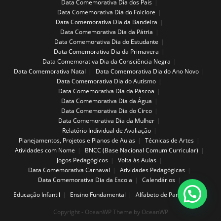
Data Comemorativa Dia dos Pais
Data Comemorativa Dia do Folclore
Data Comemorativa Dia da Bandeira
Data Comemorativa Dia da Pátria
Data Comemorativa Dia do Estudante
Data Comemorativa Dia da Primavera
Data Comemorativa Dia da Consciência Negra
Data Comemorativa Natal
Data Comemorativa Dia do Ano Novo
Data Comemorativa Dia do Autismo
Data Comemorativa Dia da Páscoa
Data Comemorativa Dia da Água
Data Comemorativa Dia do Circo
Data Comemorativa Dia da Mulher
Relatório Individual de Avaliação
Planejamentos, Projetos e Planos de Aulas
Técnicas de Artes
Atividades com Nome
BNCC (Base Nacional Comum Curricular)
Jogos Pedagógicos
Volta às Aulas
Data Comemorativa Carnaval
Atividades Pedagógicas
Data Comemorativa Dia da Escola
Calendários
Educação Infantil
Ensino Fundamental
Alfabeto de Parede
Copyright - OceanWP Theme by OceanWP