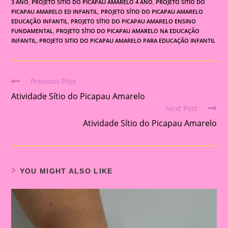
3 ANO
,
PROJETO SÍTIO DO PICAPAU AMARELO 4 ANO
,
PROJETO SÍTIO DO
PICAPAU AMARELO ED INFANTIL
,
PROJETO SÍTIO DO PICAPAU AMARELO
EDUCAÇÃO INFANTIL
,
PROJETO SÍTIO DO PICAPAU AMARELO ENSINO
FUNDAMENTAL
,
PROJETO SÍTIO DO PICAPAU AMARELO NA EDUCAÇÃO
INFANTIL
,
PROJETO SITIO DO PICAPAU AMARELO PARA EDUCAÇÃO INFANTIL
Previous Post
Read
Atividade Sítio do Picapau Amarelo
more
Next Post
articles
Atividade Sítio do Picapau Amarelo
YOU MIGHT ALSO LIKE