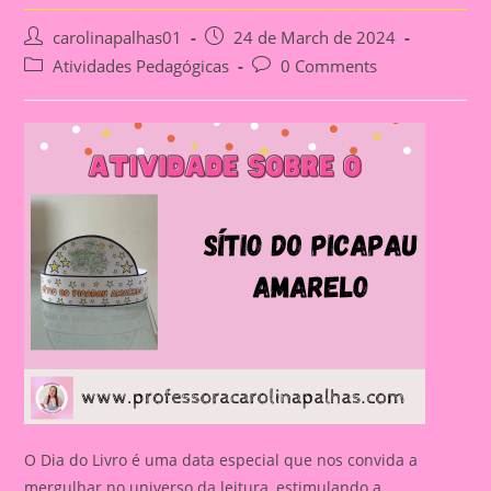
Post
Post
carolinapalhas01
24 de March de 2024
author:
published:
Post
Post
Atividades Pedagógicas
0 Comments
category:
comments:
O Dia do Livro é uma data especial que nos convida a
mergulhar no universo da leitura, estimulando a