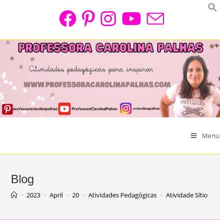
Skip
to
content
Menu
Blog
>
2023
>
April
>
20
>
Atividades Pedagógicas
>
Atividade Sítio do