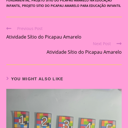
FUNDAMENTAL
,
PROJETO SÍTIO DO PICAPAU AMARELO NA EDUCAÇÃO
INFANTIL
,
PROJETO SITIO DO PICAPAU AMARELO PARA EDUCAÇÃO INFANTIL
Previous Post
Read
Atividade Sítio do Picapau Amarelo
more
Next Post
articles
Atividade Sítio do Picapau Amarelo
YOU MIGHT ALSO LIKE