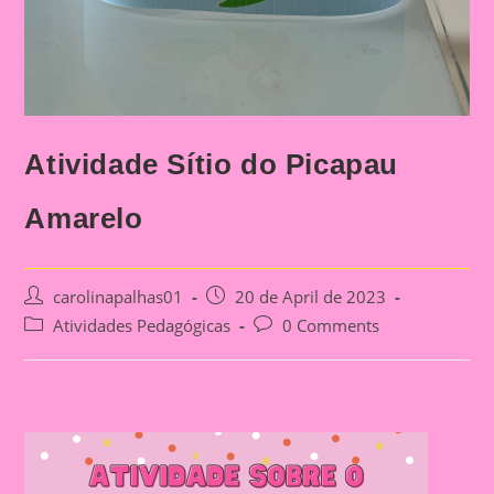
Atividade Sítio do Picapau
Amarelo
Post
Post
carolinapalhas01
20 de April de 2023
author:
published:
Post
Post
Atividades Pedagógicas
0 Comments
category:
comments: