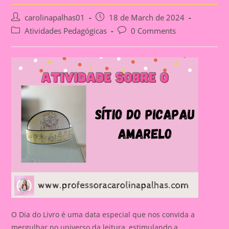
Post
Post
carolinapalhas01
18 de March de 2024
author:
published:
Post
Post
Atividades Pedagógicas
0 Comments
category:
comments:
O Dia do Livro é uma data especial que nos convida a
mergulhar no universo da leitura, estimulando a