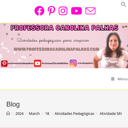
Skip
to
content
Menu
Blog
>
2024
>
March
>
18
>
Atividades Pedagógicas
>
Atividade Sítio 