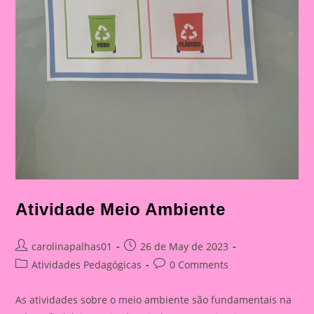
Atividade Meio Ambiente
Post
Post
carolinapalhas01
26 de May de 2023
author:
published:
Post
Post
Atividades Pedagógicas
0 Comments
category:
comments:
As atividades sobre o meio ambiente são fundamentais na