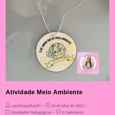
Atividade Meio Ambiente
Post
Post
carolinapalhas01
28 de May de 2023
author:
published:
Post
Post
Atividades Pedagógicas
0 Comments