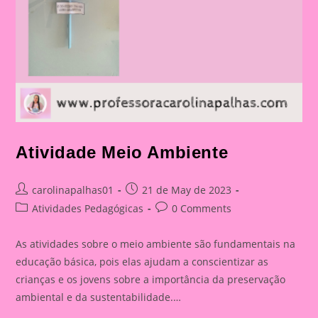
Atividade Meio Ambiente
Post
Post
carolinapalhas01
21 de May de 2023
author:
published:
Post
Post
Atividades Pedagógicas
0 Comments
category:
comments:
As atividades sobre o meio ambiente são fundamentais na
educação básica, pois elas ajudam a conscientizar as
crianças e os jovens sobre a importância da preservação
ambiental e da sustentabilidade.…