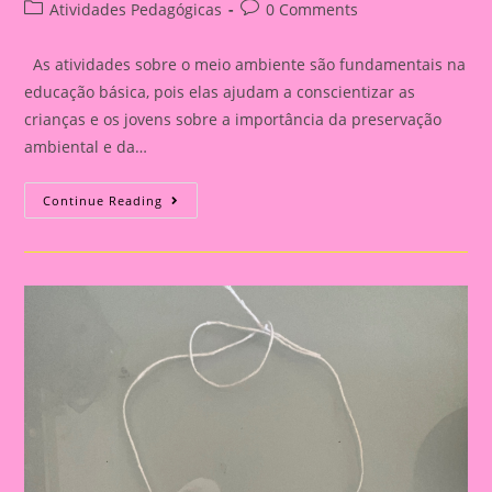
author:
published:
Post
Post
Atividades Pedagógicas
0 Comments
category:
comments:
As atividades sobre o meio ambiente são fundamentais na
educação básica, pois elas ajudam a conscientizar as
crianças e os jovens sobre a importância da preservação
ambiental e da…
Atividade
Continue Reading
Meio
Ambiente