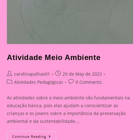
Atividade Meio Ambiente
Post
Post
carolinapalhas01
29 de May de 2023
author:
published:
Post
Post
Atividades Pedagógicas
0 Comments
category:
comments:
As atividades sobre o meio ambiente são fundamentais na
educação básica, pois elas ajudam a conscientizar as
crianças e os jovens sobre a importância da preservação
ambiental e da sustentabilidade.…
Atividade
Continue Reading