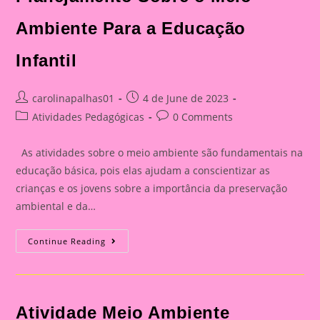
Ambiente Para a Educação
Infantil
Post
Post
carolinapalhas01
4 de June de 2023
author:
published:
Post
Post
Atividades Pedagógicas
0 Comments
category:
comments:
As atividades sobre o meio ambiente são fundamentais na
educação básica, pois elas ajudam a conscientizar as
crianças e os jovens sobre a importância da preservação
ambiental e da…
Planejamento
Continue Reading
Sobre
O
Meio
Ambiente
Para
A
Atividade Meio Ambiente
Educação