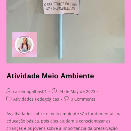
Atividade Meio Ambiente
Post
Post
carolinapalhas01
24 de May de 2023
author:
published:
Post
Post
Atividades Pedagógicas
0 Comments
category:
comments:
As atividades sobre o meio ambiente são fundamentais na
educação básica, pois elas ajudam a conscientizar as
crianças e os jovens sobre a importância da preservação