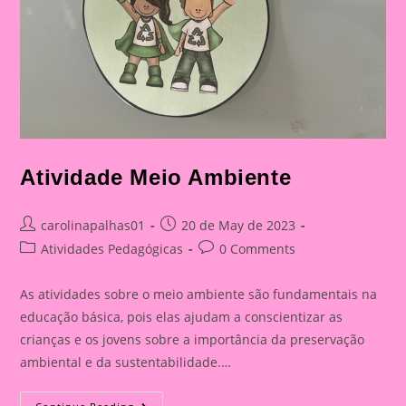
Atividade Meio Ambiente
Post
Post
carolinapalhas01
20 de May de 2023
author:
published:
Post
Post
Atividades Pedagógicas
0 Comments
category:
comments:
As atividades sobre o meio ambiente são fundamentais na
educação básica, pois elas ajudam a conscientizar as
crianças e os jovens sobre a importância da preservação
ambiental e da sustentabilidade.…