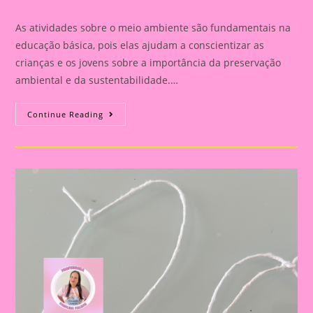
category:
comments:
As atividades sobre o meio ambiente são fundamentais na
educação básica, pois elas ajudam a conscientizar as
crianças e os jovens sobre a importância da preservação
ambiental e da sustentabilidade.…
Atividade
Continue Reading
Meio
Ambiente