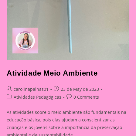
Atividade Meio Ambiente
Post
Post
carolinapalhas01
23 de May de 2023
author:
published:
Post
Post
Atividades Pedagógicas
0 Comments
category:
comments:
As atividades sobre o meio ambiente são fundamentais na
educação básica, pois elas ajudam a conscientizar as
crianças e os jovens sobre a importância da preservação
ambiental e da sustentabilidade.…