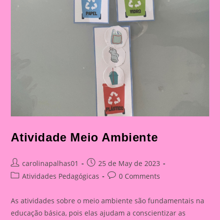
Atividade Meio Ambiente
Post
Post
carolinapalhas01
25 de May de 2023
author:
published:
Post
Post
Atividades Pedagógicas
0 Comments
category:
comments:
As atividades sobre o meio ambiente são fundamentais na
educação básica, pois elas ajudam a conscientizar as