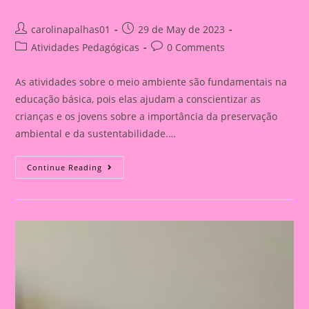
Infantil
Post
Post
carolinapalhas01
29 de May de 2023
author:
published:
Post
Post
Atividades Pedagógicas
0 Comments
category:
comments:
As atividades sobre o meio ambiente são fundamentais na
educação básica, pois elas ajudam a conscientizar as
crianças e os jovens sobre a importância da preservação
ambiental e da sustentabilidade.…
Atividade
Continue Reading
Meio
Ambiente