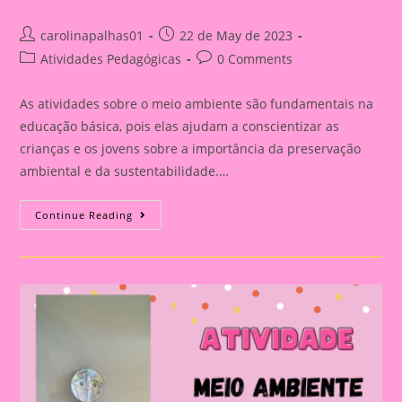
Post
Post
carolinapalhas01
22 de May de 2023
author:
published:
Post
Post
Atividades Pedagógicas
0 Comments
category:
comments:
As atividades sobre o meio ambiente são fundamentais na
educação básica, pois elas ajudam a conscientizar as
crianças e os jovens sobre a importância da preservação
ambiental e da sustentabilidade.…
Atividade
Continue Reading
Meio
Ambiente