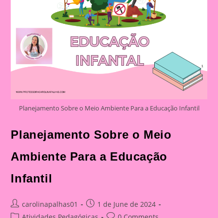
Planejamento Sobre o Meio Ambiente Para a Educação Infantil
Planejamento Sobre o Meio
Ambiente Para a Educação
Infantil
Post
Post
carolinapalhas01
1 de June de 2024
author:
published:
Post
Post
Atividades Pedagógicas
0 Comments