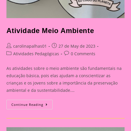
Atividade Meio Ambiente
Post
Post
carolinapalhas01
27 de May de 2023
author:
published:
Post
Post
Atividades Pedagógicas
0 Comments
category:
comments:
As atividades sobre o meio ambiente são fundamentais na
educação básica, pois elas ajudam a conscientizar as
crianças e os jovens sobre a importância da preservação
ambiental e da sustentabilidade.…
Atividade
Continue Reading
Meio
Ambiente