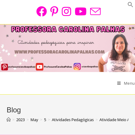
Skip
to
content
Menu
Blog
>
2023
>
May
>
5
>
Atividades Pedagógicas
>
Atividade Meio Amb