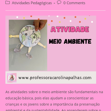
author:
published:
Post
Post
Atividades Pedagógicas
0 Comments
category:
comments:
As atividades sobre o meio ambiente são fundamentais na
educação básica, pois elas ajudam a conscientizar as
crianças e os jovens sobre a importância da preservação
ambiental e da sustentabilidade. Ao aprenderem sobre o