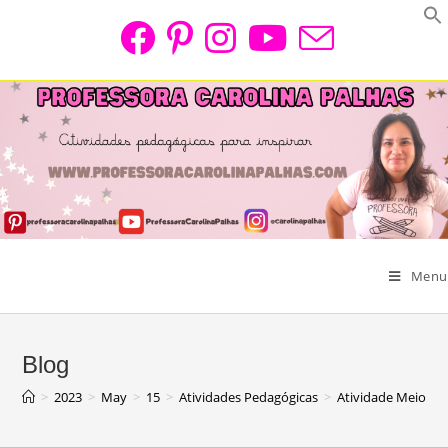
Skip
to
content
Menu
Blog
>
2023
>
May
>
15
>
Atividades Pedagógicas
>
Atividade Meio A