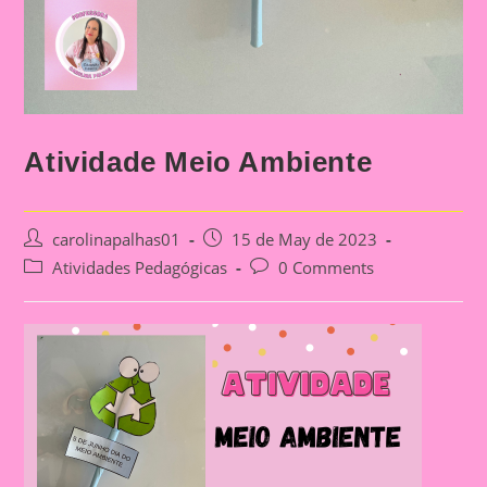
Atividade Meio Ambiente
Post
Post
carolinapalhas01
15 de May de 2023
author:
published:
Post
Post
Atividades Pedagógicas
0 Comments
category:
comments: