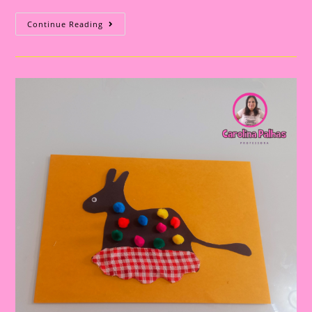
Atividade
Continue Reading
Sobre
O
Folclore
2024|
Coroa
Personagens
Do
Folclore