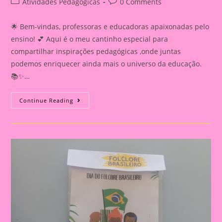
Post
Post
Atividades Pedagógicas
0 Comments
category:
comments:
🌟 Bem-vindas, professoras e educadoras apaixonadas pelo
ensino! 💕 Aqui é o meu cantinho especial para
compartilhar inspirações pedagógicas ,onde juntas
podemos enriquecer ainda mais o universo da educação.
📚✨…
Atividade
Continue Reading
Sobre
O
Folclore
2024|
Atividade
Sobre
O
Folclore/
Atividade
De
Colagem
Gorro
Do
Saci
Pererê