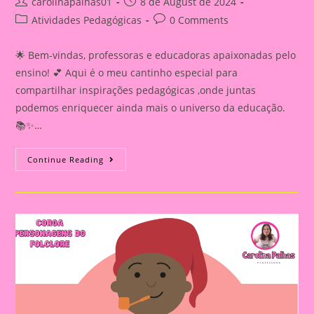
Post
Post
carolinapalhas01
8 de August de 2024
author:
published:
Post
Post
Atividades Pedagógicas
0 Comments
category:
comments:
🌟 Bem-vindas, professoras e educadoras apaixonadas pelo
ensino! 💕 Aqui é o meu cantinho especial para
compartilhar inspirações pedagógicas ,onde juntas
podemos enriquecer ainda mais o universo da educação.
📚✨…
Atividade
Continue Reading
Sobre
O
Folclore
2024|
Modelo
De
Cartão
Lembrança
Folclore