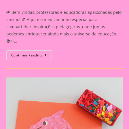
category:
comments:
🌟 Bem-vindas, professoras e educadoras apaixonadas pelo
ensino! 💕 Aqui é o meu cantinho especial para
compartilhar inspirações pedagógicas ,onde juntas
podemos enriquecer ainda mais o universo da educação.
📚✨…
Atividade
Continue Reading
Sobre
O
Folclore
2024|Atividade
Sobre
O
Folclore|Atividade
Com
O
Personagem
Boto
Cor
De
Rosa