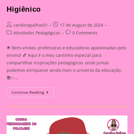
Higiênico
Post
Post
carolinapalhas01
17 de August de 2024
author:
published:
Post
Post
Atividades Pedagógicas
0 Comments
category:
comments:
🌟 Bem-vindas, professoras e educadoras apaixonadas pelo
ensino! 💕 Aqui é o meu cantinho especial para
compartilhar inspirações pedagógicas ,onde juntas
podemos enriquecer ainda mais o universo da educação.
📚✨…
Atividade
Continue Reading
Sobre
O
Folclore
2024|
Boitatá
No
Rolo
De
Papel