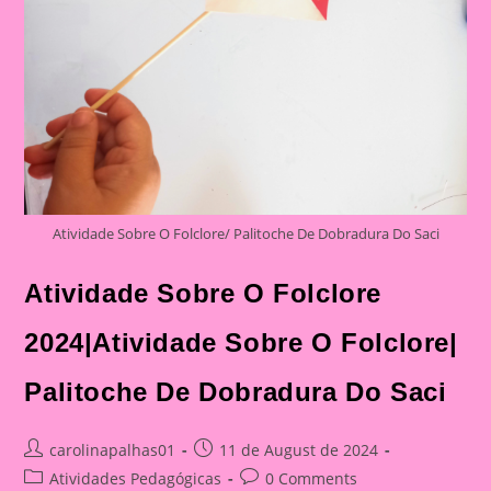
Atividade Sobre O Folclore/ Palitoche De Dobradura Do Saci
Atividade Sobre O Folclore
2024|Atividade Sobre O Folclore|
Palitoche De Dobradura Do Saci
Post
Post
carolinapalhas01
11 de August de 2024
author:
published:
Post
Post
Atividades Pedagógicas
0 Comments