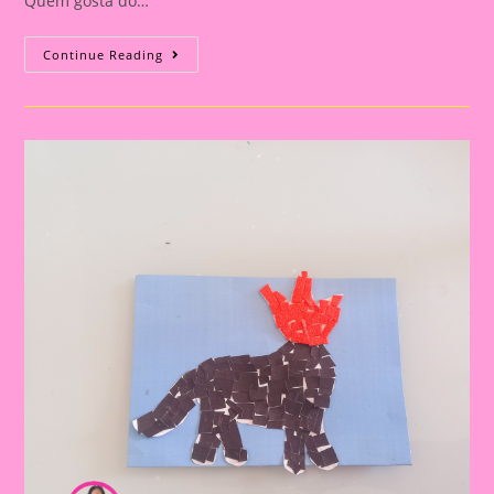
Quem gosta do…
Atividade
Continue Reading
Sobre
O
Folclore
2024|
Atividade
Sobre
O
Folclore
|Atividade
De
Colagem
Com
O
Personagem
Bumba
Meu
Boi