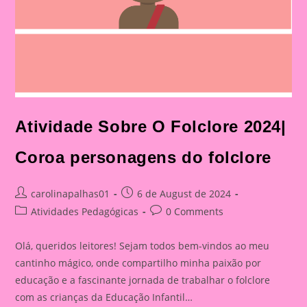
Atividade Sobre O Folclore 2024|
Coroa personagens do folclore
Post
Post
carolinapalhas01
6 de August de 2024
author:
published:
Post
Post
Atividades Pedagógicas
0 Comments
category:
comments:
Olá, queridos leitores! Sejam todos bem-vindos ao meu
cantinho mágico, onde compartilho minha paixão por
educação e a fascinante jornada de trabalhar o folclore
com as crianças da Educação Infantil…