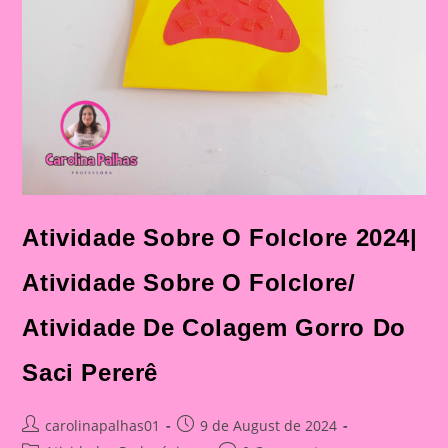
Atividade Sobre O Folclore 2024|
Atividade Sobre O Folclore/
Atividade De Colagem Gorro Do
Saci Pererê
Post
Post
carolinapalhas01
9 de August de 2024
author:
published: