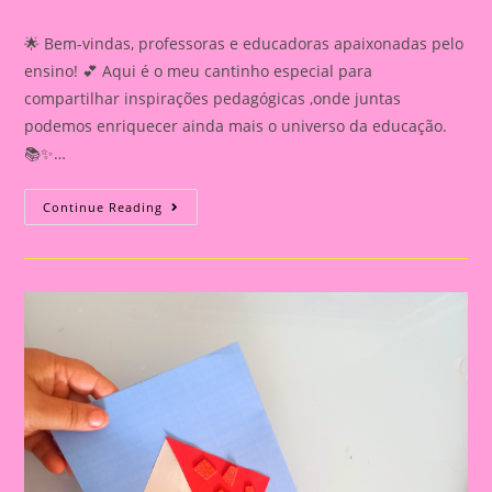
category:
comments:
🌟 Bem-vindas, professoras e educadoras apaixonadas pelo
ensino! 💕 Aqui é o meu cantinho especial para
compartilhar inspirações pedagógicas ,onde juntas
podemos enriquecer ainda mais o universo da educação.
📚✨…
Atividade
Continue Reading
Sobre
O
Folclore/
Palitoche
Do
Personagem
Boto
Cor
De
Rosa