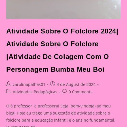
Atividade Sobre O Folclore 2024|
Atividade Sobre O Folclore
|Atividade De Colagem Com O
Personagem Bumba Meu Boi
Post
Post
carolinapalhas01
4 de August de 2024
author:
published:
Post
Post
Atividades Pedagógicas
0 Comments
category:
comments:
Olá professor e professora! Seja bem-vindo(a) ao meu
blog! Hoje eu trago uma sugestão de atividade sobre o
folclore para a educação infantil e o ensino fundamental.