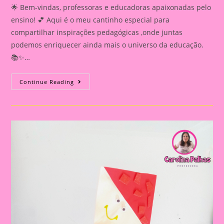
🌟 Bem-vindas, professoras e educadoras apaixonadas pelo
ensino! 💕 Aqui é o meu cantinho especial para
compartilhar inspirações pedagógicas ,onde juntas
podemos enriquecer ainda mais o universo da educação.
📚✨…
Atividade
Continue Reading
Sobre
O
Folclore/
Boitatá
Na
Caixa
De
Ovo