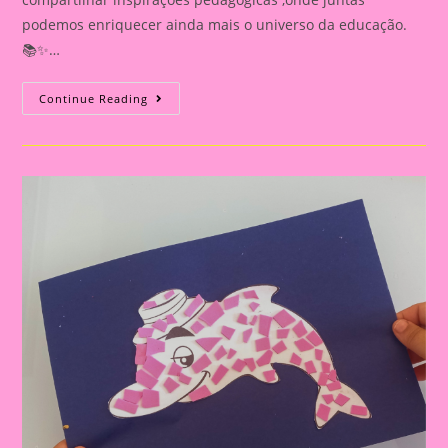
podemos enriquecer ainda mais o universo da educação.
📚✨…
Atividade
Continue Reading
Sobre
O
Folclore
2024|Atividade
Sobre
O
Folclore|Boitatá
Móvel