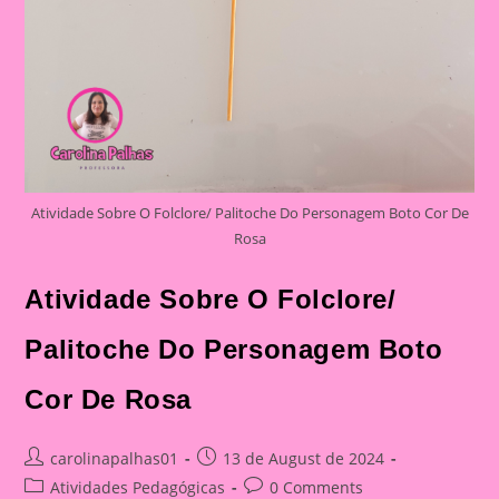
Atividade Sobre O Folclore/ Palitoche Do Personagem Boto Cor De
Rosa
Atividade Sobre O Folclore/
Palitoche Do Personagem Boto
Cor De Rosa
Post
Post
carolinapalhas01
13 de August de 2024
author:
published:
Post
Post
Atividades Pedagógicas
0 Comments