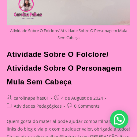
Atividade Sobre O Folclore/ Atividade Sobre O Personagem Mula
Sem Cabeça
Atividade Sobre O Folclore/
Atividade Sobre O Personagem
Mula Sem Cabeça
Post
Post
carolinapalhas01
4 de August de 2024
author:
published:
Post
Post
Atividades Pedagógicas
0 Comments
category:
comments:
Quem gosta do material pode ajudar compartilhando os
links do blog e via pix com qualquer valor, obrigada a todos!
Chave pix
carolina.palhas@hotmail.com
OBSERVAÇÃO: Esse