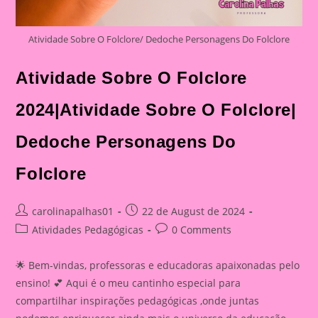
Atividade Sobre O Folclore/ Dedoche Personagens Do Folclore
Atividade Sobre O Folclore
2024|Atividade Sobre O Folclore|
Dedoche Personagens Do
Folclore
Post
Post
carolinapalhas01
22 de August de 2024
author:
published:
Post
Post
Atividades Pedagógicas
0 Comments
category:
comments:
🌟 Bem-vindas, professoras e educadoras apaixonadas pelo
ensino! 💕 Aqui é o meu cantinho especial para
compartilhar inspirações pedagógicas ,onde juntas