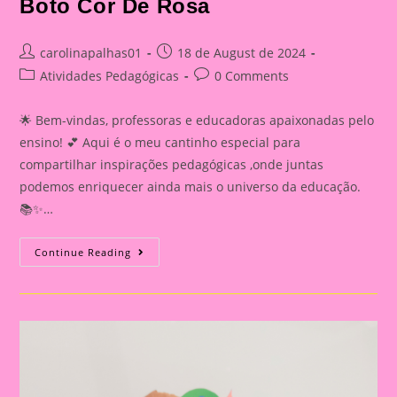
Boto Cor De Rosa
Post
Post
carolinapalhas01
18 de August de 2024
author:
published:
Post
Post
Atividades Pedagógicas
0 Comments
category:
comments:
🌟 Bem-vindas, professoras e educadoras apaixonadas pelo
ensino! 💕 Aqui é o meu cantinho especial para
compartilhar inspirações pedagógicas ,onde juntas
podemos enriquecer ainda mais o universo da educação.
📚✨…
Atividade
Continue Reading
Sobre
O
Folclore
2024|Atividade
Sobre
O
Folclore|
Atividade
Com
O
Personagem