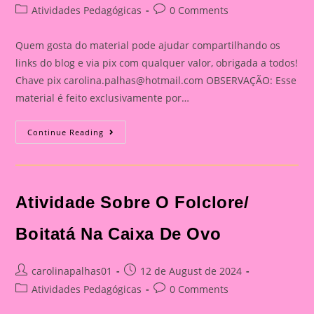
author:
published:
Post
Post
Atividades Pedagógicas
0 Comments
category:
comments:
Quem gosta do material pode ajudar compartilhando os
links do blog e via pix com qualquer valor, obrigada a todos!
Chave pix
carolina.palhas@hotmail.com
OBSERVAÇÃO: Esse
material é feito exclusivamente por…
Atividade
Continue Reading
Sobre
O
Folclore
2024|Atividade
Sobre
O
Atividade Sobre O Folclore/
Folclore|
Dobradura
Do
Saci
Boitatá Na Caixa De Ovo
Post
Post
carolinapalhas01
12 de August de 2024
author:
published:
Post
Post
Atividades Pedagógicas
0 Comments
category:
comments: