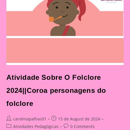
Higiênico
Atividade Sobre O Folclore
2024||Coroa personagens do
folclore
Post
Post
carolinapalhas01
15 de August de 2024
author:
published:
Post
Post
Atividades Pedagógicas
0 Comments