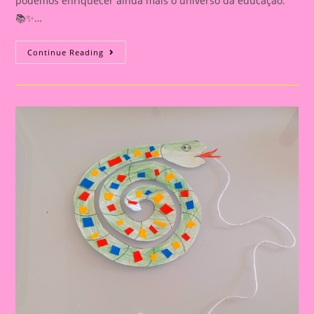
podemos enriquecer ainda mais o universo da educação.
📚✨…
Atividade
Continue Reading
Sobre
O
Folclore
2024|Atividade
Sobre
O
Folclore|
Dedoche
Personagens
Do
Folclore