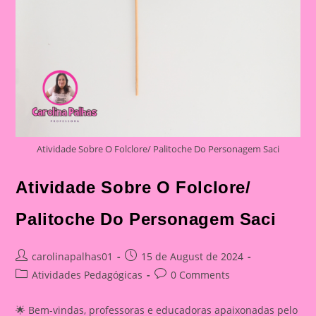
Atividade Sobre O Folclore/ Palitoche Do Personagem Saci
Atividade Sobre O Folclore/
Palitoche Do Personagem Saci
Post
Post
carolinapalhas01
15 de August de 2024
author:
published:
Post
Post
Atividades Pedagógicas
0 Comments
category:
comments:
🌟 Bem-vindas, professoras e educadoras apaixonadas pelo