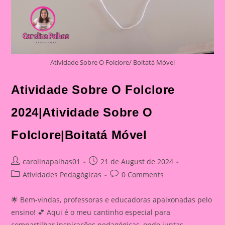
Atividade Sobre O Folclore/ Boitatá Móvel
Atividade Sobre O Folclore
2024|Atividade Sobre O
Folclore|Boitatá Móvel
Post
Post
carolinapalhas01
21 de August de 2024
author:
published:
Post
Post
Atividades Pedagógicas
0 Comments
category:
comments:
🌟 Bem-vindas, professoras e educadoras apaixonadas pelo
ensino! 💕 Aqui é o meu cantinho especial para
compartilhar inspirações pedagógicas ,onde juntas