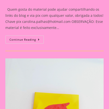
category:
comments:
Quem gosta do material pode ajudar compartilhando os
links do blog e via pix com qualquer valor, obrigada a todos!
Chave pix
carolina.palhas@hotmail.com
OBSERVAÇÃO: Esse
material é feito exclusivamente…
Atividade
Continue Reading
Sobre
O
Folclore
2024|Atividade
Sobre
O
Folclore|
Palitoche
De
Dobradura
Do
Saci