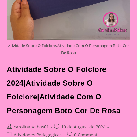
Atividade Sobre O Folclore/Atividade Com O Personagem Boto Cor
De Rosa
Atividade Sobre O Folclore
2024|Atividade Sobre O
Folclore|Atividade Com O
Personagem Boto Cor De Rosa
Post
Post
carolinapalhas01
19 de August de 2024
author:
published:
Post
Post
Atividades Pedagógicas
0 Comments