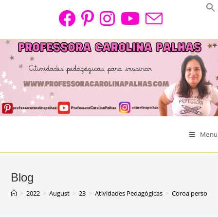
Skip
to
content
Menu
Blog
>
2022
>
August
>
23
>
Atividades Pedagógicas
>
Coroa personage