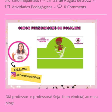
Post
Post
carolinapalhas01
23 de August de 2022
author:
published:
Post
Post
Atividades Pedagógicas
0 Comments
category:
comments:
Olá professor e professora! Seja bem-vindo(a) ao meu
blog!