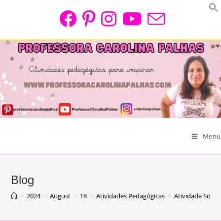
Skip
to
content
Menu
Blog
>
2024
>
August
>
18
>
Atividades Pedagógicas
>
Atividade Sobre