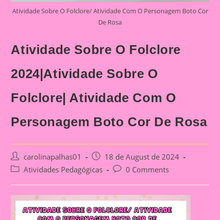
Atividade Sobre O Folclore/ Atividade Com O Personagem Boto Cor
De Rosa
Atividade Sobre O Folclore
2024|Atividade Sobre O
Folclore| Atividade Com O
Personagem Boto Cor De Rosa
Post
Post
carolinapalhas01
18 de August de 2024
author:
published:
Post
Post
Atividades Pedagógicas
0 Comments
category:
comments: