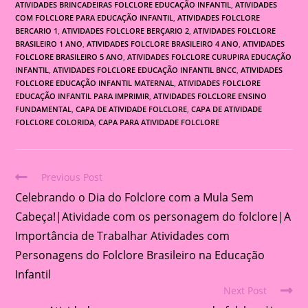
ATIVIDADES BRINCADEIRAS FOLCLORE EDUCAÇÃO INFANTIL
,
ATIVIDADES
COM FOLCLORE PARA EDUCAÇÃO INFANTIL
,
ATIVIDADES FOLCLORE
BERCARIO 1
,
ATIVIDADES FOLCLORE BERÇARIO 2
,
ATIVIDADES FOLCLORE
BRASILEIRO 1 ANO
,
ATIVIDADES FOLCLORE BRASILEIRO 4 ANO
,
ATIVIDADES
FOLCLORE BRASILEIRO 5 ANO
,
ATIVIDADES FOLCLORE CURUPIRA EDUCAÇÃO
INFANTIL
,
ATIVIDADES FOLCLORE EDUCAÇÃO INFANTIL BNCC
,
ATIVIDADES
FOLCLORE EDUCAÇÃO INFANTIL MATERNAL
,
ATIVIDADES FOLCLORE
EDUCAÇÃO INFANTIL PARA IMPRIMIR
,
ATIVIDADES FOLCLORE ENSINO
FUNDAMENTAL
,
CAPA DE ATIVIDADE FOLCLORE
,
CAPA DE ATIVIDADE
FOLCLORE COLORIDA
,
CAPA PARA ATIVIDADE FOLCLORE
Previous Post
Read
Celebrando o Dia do Folclore com a Mula Sem
more
articles
Cabeça!|Atividade com os personagem do folclore|A
Importância de Trabalhar Atividades com
Personagens do Folclore Brasileiro na Educação
Infantil
Next Post