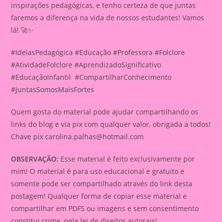
inspirações pedagógicas, e tenho certeza de que juntas
faremos a diferença na vida de nossos estudantes! Vamos
lá! 🚀✨
#IdeiasPedagógica #Educação #Professora #Folclore
#AtividadeFolclore #AprendizadoSignificativo
#EducaçãoInfantil #CompartilharConhecimento
#JuntasSomosMaisFortes
Quem gosta do material pode ajudar compartilhando os
links do blog e via pix com qualquer valor, obrigada a todos!
Chave pix
carolina.palhas@hotmail.com
OBSERVAÇÃO:
Esse material é feito exclusivamente por
mim! O material é para uso educacional e gratuito e
somente pode ser compartilhado através do link desta
postagem! Qualquer forma de copiar esse material e
compartilhar em PDFS ou imagens e sem consentimento
constitui crime, pela lei de direitos autorais!