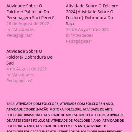
Atividade Sobre O
Atividade Sobre O Folclore
Folclore/ Palitoche Do
2024|Atividade Sobre O
Personagem Saci Pererê
Folclore| Dobradura Do
18 de August de 2022
Saci
In "Atividades
12 de August de 2024
Pedagógicas"
In "Atividades
Pedagógicas"
Atividade Sobre O
Folclore/ Dobradura Do
Saci
4 de August de 2022
In "Atividades
Pedagógicas"
TAGS:
ATIVIDADE COM FOLCLORE
,
ATIVIDADE COM FOLCLORE 4 ANO
,
ATIVIDADE COORDENAÇÃO MOTORA FOLCLORE
,
ATIVIDADE DE ARTE
FOLCLORE BRASILEIRO
,
ATIVIDADE DE ARTE SOBRE O FOLCLORE
,
ATIVIDADE
DE ARTES SOBRE FOLCLORE
,
ATIVIDADE DE FOLCLORE 1 ANO
,
ATIVIDADE DE
FOLCLORE 4 ANO
,
ATIVIDADE DE FOLCLORE 5 ANO
,
ATIVIDADE DE
FOLCLORE EDUCAÇÃO INFANTIL
,
ATIVIDADE DE FOLCLORE PARA BERÇÁRIO
,