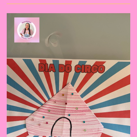
Circo|A
Importância
De
Trabalhar
O
Tema
Dia
Do
Circo
Na
Educação
Infantil
E
Ensino
Fundamental