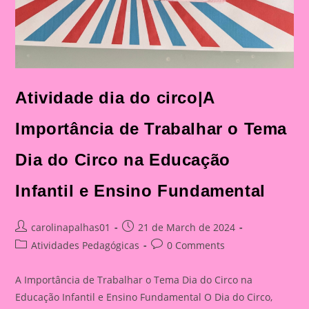
Atividade dia do circo|A
Importância de Trabalhar o Tema
Dia do Circo na Educação
Infantil e Ensino Fundamental
Post
Post
carolinapalhas01
21 de March de 2024
author:
published:
Post
Post
Atividades Pedagógicas
0 Comments
category:
comments:
A Importância de Trabalhar o Tema Dia do Circo na
Educação Infantil e Ensino Fundamental O Dia do Circo,