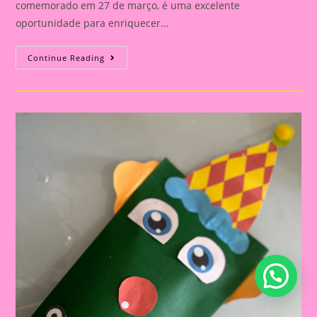
comemorado em 27 de março, é uma excelente
oportunidade para enriquecer…
Atividade
Continue Reading
Dia
Do
Circo|A
Importância
De
Trabalhar
O
Tema
Dia
Do
Circo
Na
Educação
Infantil
E
Ensino
Fundamental