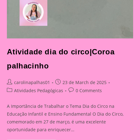
Atividade dia do circo|Coroa
palhacinho
Post
Post
carolinapalhas01
23 de March de 2025
author:
published:
Post
Post
Atividades Pedagógicas
0 Comments
category:
comments:
A Importância de Trabalhar o Tema Dia do Circo na
Educação Infantil e Ensino Fundamental O Dia do Circo,
comemorado em 27 de março, é uma excelente
oportunidade para enriquecer…