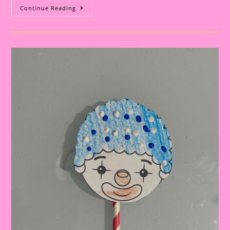
Atividade
Continue Reading
Dia
Do
Circo|Coroa
Palhacinho