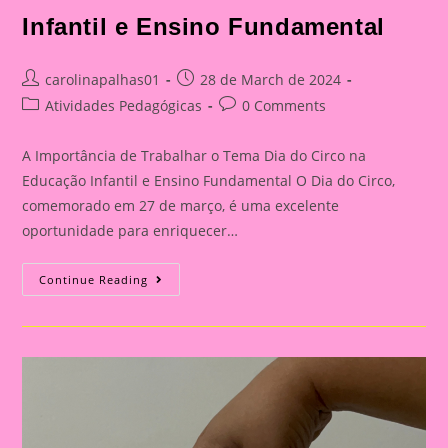
Infantil e Ensino Fundamental
Post
Post
carolinapalhas01
28 de March de 2024
author:
published:
Post
Post
Atividades Pedagógicas
0 Comments
category:
comments:
A Importância de Trabalhar o Tema Dia do Circo na
Educação Infantil e Ensino Fundamental O Dia do Circo,
comemorado em 27 de março, é uma excelente
oportunidade para enriquecer…
Atividade
Continue Reading
Dia
Do
CircoA
Importância
De
Trabalhar
O
Tema
Dia
Do
Circo
Na