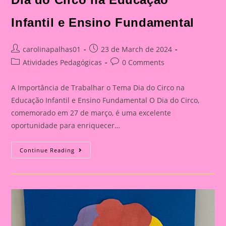
Infantil e Ensino Fundamental
Post
Post
carolinapalhas01
23 de March de 2024
author:
published:
Post
Post
Atividades Pedagógicas
0 Comments
category:
comments:
A Importância de Trabalhar o Tema Dia do Circo na
Educação Infantil e Ensino Fundamental O Dia do Circo,
comemorado em 27 de março, é uma excelente
oportunidade para enriquecer…
Atividade
Continue Reading
Dia
Do
Circo|A
Importância
De
Trabalhar
O
Tema
Dia
Do