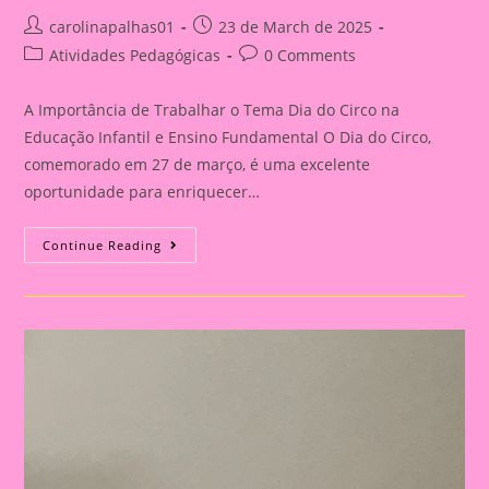
Post
Post
carolinapalhas01
23 de March de 2025
author:
published:
Post
Post
Atividades Pedagógicas
0 Comments
category:
comments:
A Importância de Trabalhar o Tema Dia do Circo na
Educação Infantil e Ensino Fundamental O Dia do Circo,
comemorado em 27 de março, é uma excelente
oportunidade para enriquecer…
Atividade
Continue Reading
Dia
Do
Circo|
Palhaço
Que
Balança