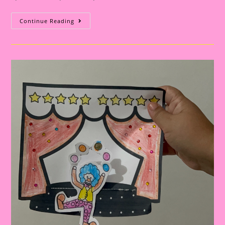
Atividade
Continue Reading
Dia
Do
Circo
|
Palitoche
Palhaço