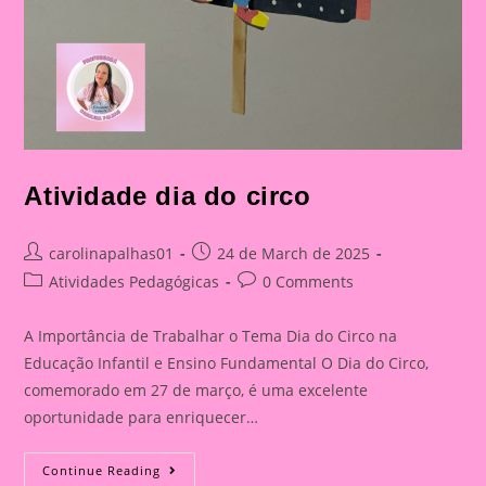
Atividade dia do circo
Post
Post
carolinapalhas01
24 de March de 2025
author:
published:
Post
Post
Atividades Pedagógicas
0 Comments
category:
comments:
A Importância de Trabalhar o Tema Dia do Circo na
Educação Infantil e Ensino Fundamental O Dia do Circo,
comemorado em 27 de março, é uma excelente
oportunidade para enriquecer…
Atividade
Continue Reading
Dia