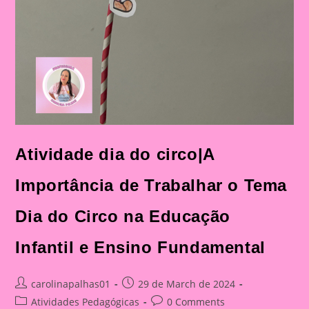
Atividade dia do circo|A
Importância de Trabalhar o Tema
Dia do Circo na Educação
Infantil e Ensino Fundamental
Post
Post
carolinapalhas01
29 de March de 2024
author:
published:
Post
Post
Atividades Pedagógicas
0 Comments