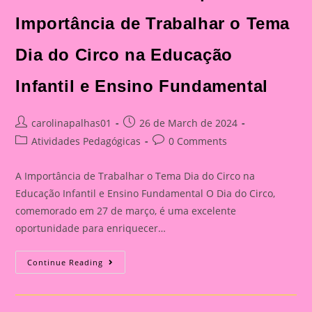
Importância de Trabalhar o Tema
Dia do Circo na Educação
Infantil e Ensino Fundamental
Post
Post
carolinapalhas01
26 de March de 2024
author:
published:
Post
Post
Atividades Pedagógicas
0 Comments
category:
comments:
A Importância de Trabalhar o Tema Dia do Circo na
Educação Infantil e Ensino Fundamental O Dia do Circo,
comemorado em 27 de março, é uma excelente
oportunidade para enriquecer…
Atividade
Continue Reading
Dia
Do
Circo|A
Importância
De