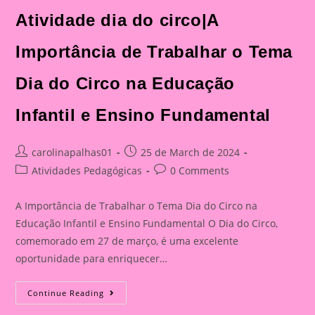
Trabalhar
Atividade dia do circo|A
O
Tema
Dia
Do
Importância de Trabalhar o Tema
Circo
Na
Educação
Dia do Circo na Educação
Infantil
E
Ensino
Infantil e Ensino Fundamental
Fundamental
Post
Post
carolinapalhas01
25 de March de 2024
author:
published:
Post
Post
Atividades Pedagógicas
0 Comments
category:
comments:
A Importância de Trabalhar o Tema Dia do Circo na
Educação Infantil e Ensino Fundamental O Dia do Circo,
comemorado em 27 de março, é uma excelente
oportunidade para enriquecer…
Atividade
Continue Reading
Dia
Do