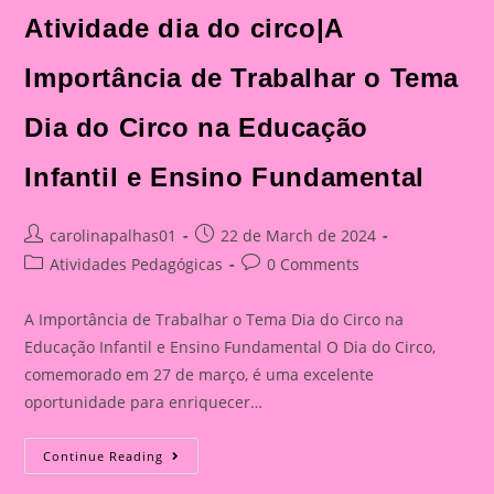
Atividade dia do circo|A
Importância de Trabalhar o Tema
Dia do Circo na Educação
Infantil e Ensino Fundamental
Post
Post
carolinapalhas01
22 de March de 2024
author:
published:
Post
Post
Atividades Pedagógicas
0 Comments
category:
comments:
A Importância de Trabalhar o Tema Dia do Circo na
Educação Infantil e Ensino Fundamental O Dia do Circo,
comemorado em 27 de março, é uma excelente
oportunidade para enriquecer…
Atividade
Continue Reading
Dia
Do