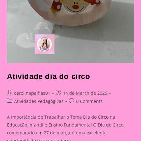
Atividade dia do circo
Post
Post
carolinapalhas01
14 de March de 2025
author:
published:
Post
Post
Atividades Pedagógicas
0 Comments
category:
comments:
A Importância de Trabalhar o Tema Dia do Circo na
Educação Infantil e Ensino Fundamental O Dia do Circo,
comemorado em 27 de março, é uma excelente
oportunidade para enriquecer…