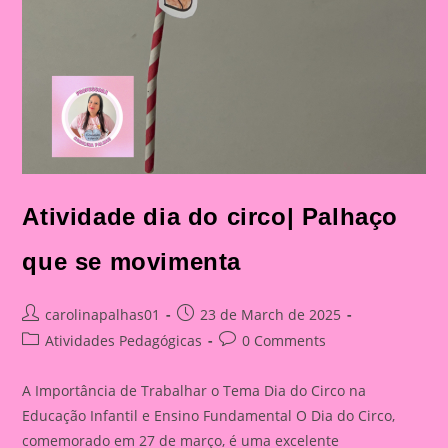
Atividade dia do circo| Palhaço
que se movimenta
Post
Post
carolinapalhas01
23 de March de 2025
author:
published:
Post
Post
Atividades Pedagógicas
0 Comments
category:
comments:
A Importância de Trabalhar o Tema Dia do Circo na
Educação Infantil e Ensino Fundamental O Dia do Circo,
comemorado em 27 de março, é uma excelente