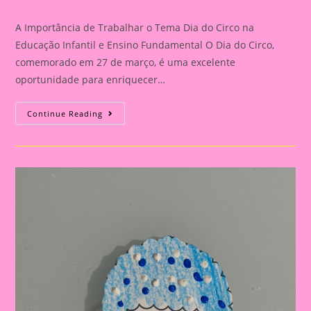
category:
comments:
A Importância de Trabalhar o Tema Dia do Circo na
Educação Infantil e Ensino Fundamental O Dia do Circo,
comemorado em 27 de março, é uma excelente
oportunidade para enriquecer…
Atividade
Continue Reading
Dia
Do
Circo|A
Importância
De
Trabalhar
O
Tema
Dia
Do
Circo
Na
Educação
Infantil
E
Ensino
Fundamental