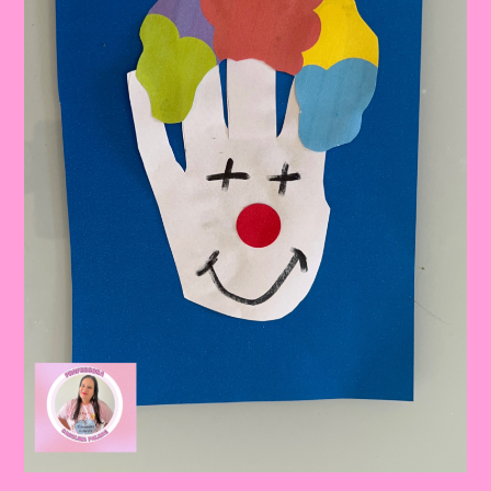
Circo
Na
Educação
Infantil
E
Ensino
Fundamental