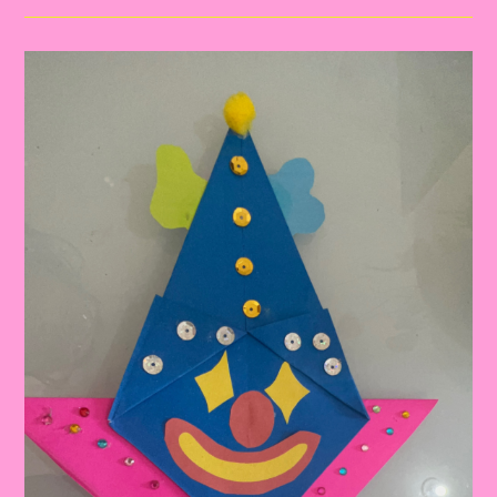
Circo|A
Importância
De
Trabalhar
O
Tema
Dia
Do
Circo
Na
Educação
Infantil
E
Ensino
Fundamental