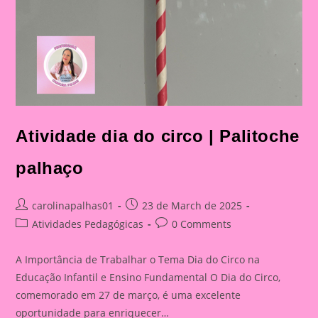
Atividade dia do circo | Palitoche
palhaço
Post
Post
carolinapalhas01
23 de March de 2025
author:
published:
Post
Post
Atividades Pedagógicas
0 Comments
category:
comments:
A Importância de Trabalhar o Tema Dia do Circo na
Educação Infantil e Ensino Fundamental O Dia do Circo,
comemorado em 27 de março, é uma excelente
oportunidade para enriquecer…