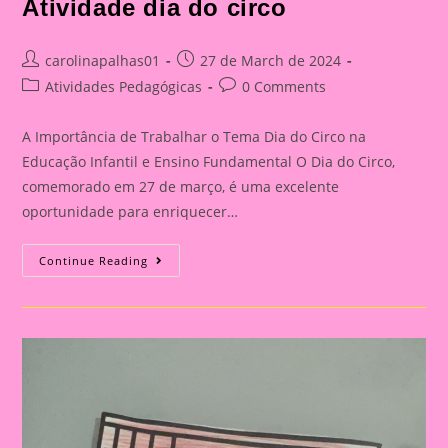
Atividade dia do circo
Post
Post
carolinapalhas01
27 de March de 2024
author:
published:
Post
Post
Atividades Pedagógicas
0 Comments
category:
comments:
A Importância de Trabalhar o Tema Dia do Circo na
Educação Infantil e Ensino Fundamental O Dia do Circo,
comemorado em 27 de março, é uma excelente
oportunidade para enriquecer…
Atividade
Continue Reading
Dia
Do
Circo