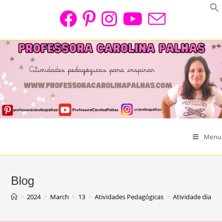
Skip
to
content
Menu
Blog
>
2024
>
March
>
13
>
Atividades Pedagógicas
>
Atividade dia do