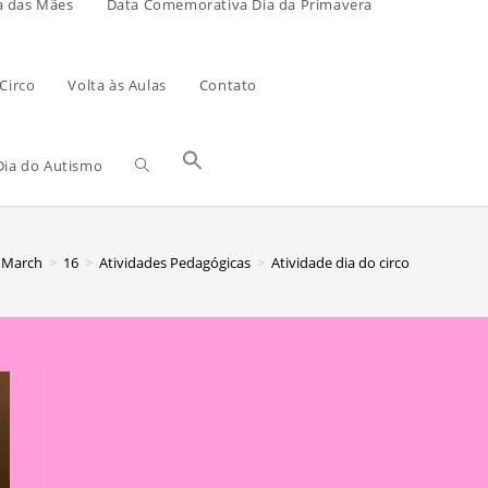
a das Mães
Data Comemorativa Dia da Primavera
Circo
Volta às Aulas
Contato
ia do Autismo
March
>
16
>
Atividades Pedagógicas
>
Atividade dia do circo