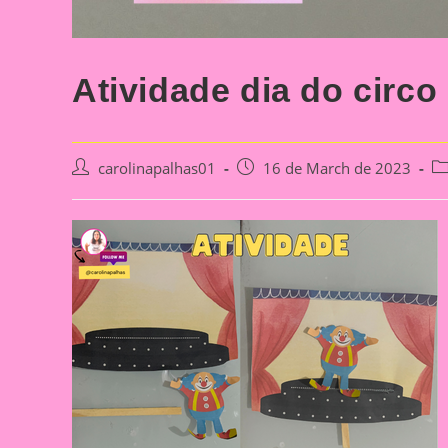
Atividade dia do circo
Post
Post
Po
carolinapalhas01
16 de March de 2023
author:
published:
ca