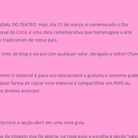
IAL DO TEATRO. Hoje, dia 27 de março, é comemorado o Dia
cional do Circo, é uma data comemorativa que homenageia a arte
 tradicionais de nosso país.
inks do blog e via pix com qualquer valor, obrigada a todos! Chav
 mim! O material é para uso educacional e gratuito e somente pod
lquer forma de copiar esse material e compartilhar em PDFS ou
de direitos autorais!
elecione a opção abrir em uma nova guia.
 da imagem que foi aberta, na nova guia, e escolha a opção “salv