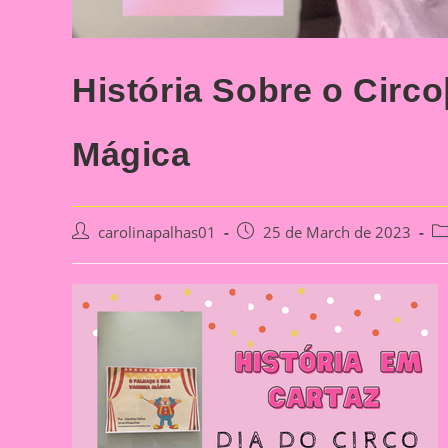
História Sobre o Circ
Mágica
Post
Post
Po
carolinapalhas01
25 de March de 2023
author:
published:
ca