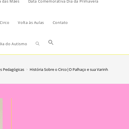
a das Mães
Data Comemorativa Dia da Primavera
Circo
Volta às Aulas
Contato
ia do Autismo
es Pedagógicas
>
História Sobre o Circo|O Palhaço e sua Varinha Mágica