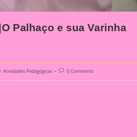
o|O Palhaço e sua Varinha
st
Post
Atividades Pedagógicas
0 Comments
tegory:
comments: