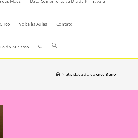
a das Mães
Data Comemorativa Dia da Primavera
Circo
Volta às Aulas
Contato
ia do Autismo
>
atividade dia do circo 3 ano