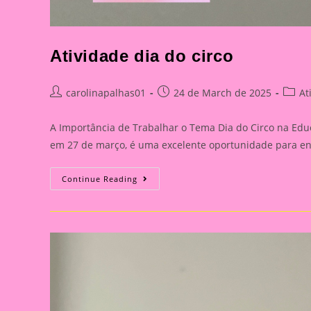
Atividade dia do circo
Post
Post
Post
carolinapalhas01
24 de March de 2025
At
author:
published:
catego
A Importância de Trabalhar o Tema Dia do Circo na Edu
em 27 de março, é uma excelente oportunidade para e
Atividade
Continue Reading
Dia
Do
Circo