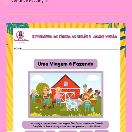
Diversão
Continue Reading
Sob
O
Sol:
Atividades
De
Verão
Para
Imprimir
E
Realizar
Com
As
Crianças|Atividade
Com
O
Tema
Férias
De
Verão|Barco
Na
Tampinha
Para
Colorir