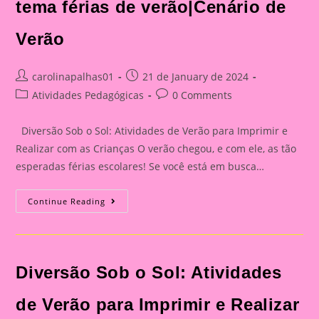
tema férias de verão|Cenário de
Verão
Post
Post
carolinapalhas01
21 de January de 2024
author:
published:
Post
Post
Atividades Pedagógicas
0 Comments
category:
comments:
Diversão Sob o Sol: Atividades de Verão para Imprimir e
Realizar com as Crianças O verão chegou, e com ele, as tão
esperadas férias escolares! Se você está em busca…
Diversão
Continue Reading
Sob
O
Sol:
Atividades
De
Verão
Diversão Sob o Sol: Atividades
Para
Imprimir
E
Realizar
de Verão para Imprimir e Realizar
Com