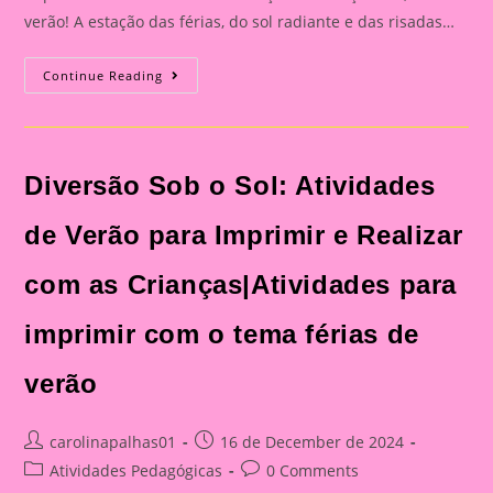
verão! A estação das férias, do sol radiante e das risadas…
Atividades
Continue Reading
Para
Imprimir
Com
O
Tema
Férias
Diversão Sob o Sol: Atividades
De
Verão
de Verão para Imprimir e Realizar
com as Crianças|Atividades para
imprimir com o tema férias de
verão
Post
Post
carolinapalhas01
16 de December de 2024
author:
published:
Post
Post
Atividades Pedagógicas
0 Comments
category:
comments: