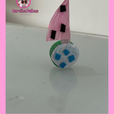
Realizar
Com
As
Crianças|Atividade
Com
O
Tema
Férias
De
Verão|Barco
Que
Balança