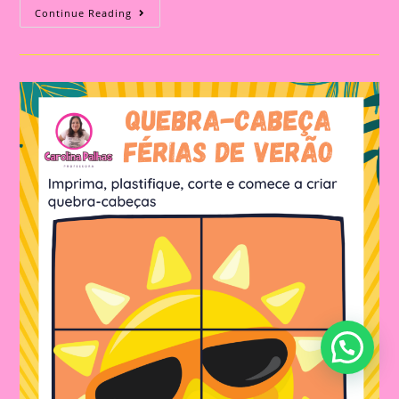
Atividades
Continue Reading
Para
Imprimir
Com
O
Tema
Férias
De
Verão