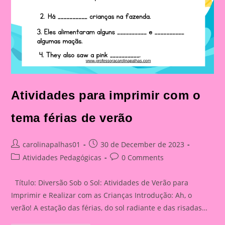
Atividades para imprimir com o
tema férias de verão
Post
Post
carolinapalhas01
30 de December de 2023
author:
published:
Post
Post
Atividades Pedagógicas
0 Comments
category:
comments:
Título: Diversão Sob o Sol: Atividades de Verão para
Imprimir e Realizar com as Crianças Introdução: Ah, o
verão! A estação das férias, do sol radiante e das risadas…