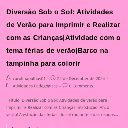
Diversão Sob o Sol: Atividades
de Verão para Imprimir e Realizar
com as Crianças|Atividade com o
tema férias de verão|Barco na
tampinha para colorir
Post
Post
carolinapalhas01
22 de December de 2024
author:
published:
Post
Post
Atividades Pedagógicas
0 Comments
category:
comments:
Título: Diversão Sob o Sol: Atividades de Verão para
Imprimir e Realizar com as Crianças Introdução: Ah, o
verão! A estação das férias, do sol radiante e das risadas…