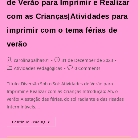
de Verão para Imprimir e Realizar
com as Crianças|Atividades para
imprimir com o tema férias de
verão
Post
Post
carolinapalhas01
31 de December de 2023
author:
published:
Post
Post
Atividades Pedagógicas
0 Comments
category:
comments:
Título: Diversão Sob o Sol: Atividades de Verão para
Imprimir e Realizar com as Crianças Introdução: Ah, o
verão! A estação das férias, do sol radiante e das risadas
intermináveis.…
Diversão
Continue Reading
Sob
O
Sol: