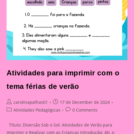
Atividades para imprimir com o
tema férias de verão
Post
Post
carolinapalhas01
17 de December de 2024
author:
published:
Post
Post
Atividades Pedagógicas
0 Comments
category:
comments:
Título: Diversão Sob o Sol: Atividades de Verão para
Imprimir e Realizar com as Crianças Introdução: Ah, o