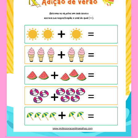
Tema
Férias
De
Verão|Cenário
De
Verão