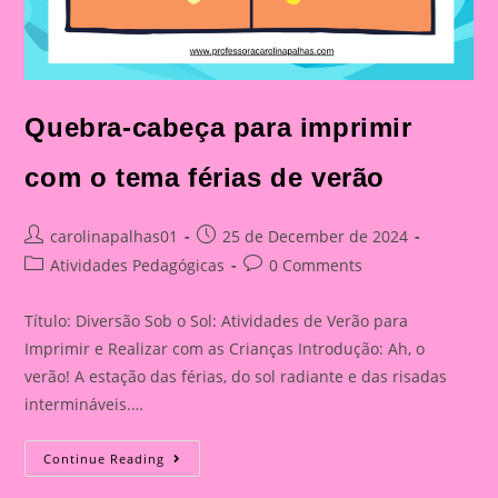
Quebra-cabeça para imprimir
com o tema férias de verão
Post
Post
carolinapalhas01
25 de December de 2024
author:
published:
Post
Post
Atividades Pedagógicas
0 Comments
category:
comments:
Título: Diversão Sob o Sol: Atividades de Verão para
Imprimir e Realizar com as Crianças Introdução: Ah, o
verão! A estação das férias, do sol radiante e das risadas
intermináveis.…
Quebra-
Continue Reading
Cabeça
Para