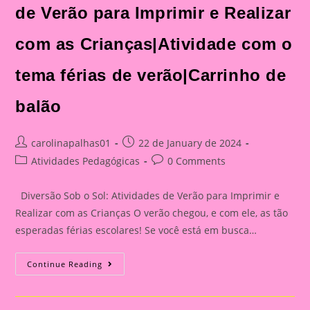
de Verão para Imprimir e Realizar
com as Crianças|Atividade com o
tema férias de verão|Carrinho de
balão
Post
Post
carolinapalhas01
22 de January de 2024
author:
published:
Post
Post
Atividades Pedagógicas
0 Comments
category:
comments:
Diversão Sob o Sol: Atividades de Verão para Imprimir e
Realizar com as Crianças O verão chegou, e com ele, as tão
esperadas férias escolares! Se você está em busca…
Diversão
Continue Reading
Sob
O
Sol:
Atividades