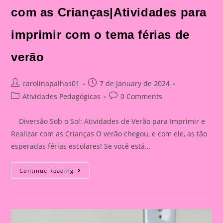
As Crianças|Atividade
Com
com as Crianças|Atividades para
O
Tema
Férias
imprimir com o tema férias de
De
Verão|Cenário
De
verão
Verão
Post
Post
carolinapalhas01
7 de January de 2024
author:
published:
Post
Post
Atividades Pedagógicas
0 Comments
category:
comments:
Diversão Sob o Sol: Atividades de Verão para Imprimir e
Realizar com as Crianças O verão chegou, e com ele, as tão
esperadas férias escolares! Se você está…
Diversão
Continue Reading
Sob
O
Sol:
Atividades
De
Verão
Para