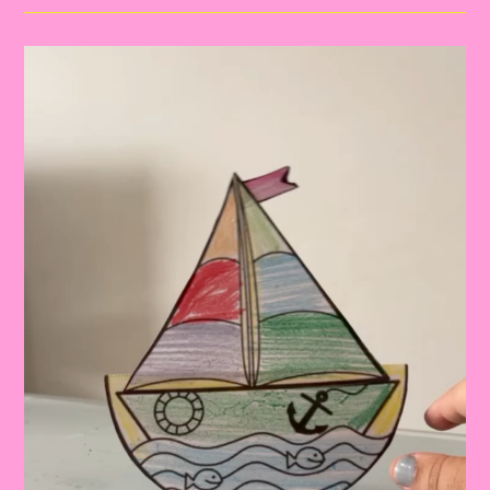
Imprimir
Com
O
Tema
Férias
De
Verão