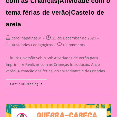
com as Crianças|Atividade com o
tema férias de verão|Castelo de
areia
Post
Post
carolinapalhas01
25 de December de 2024
author:
published:
Post
Post
Atividades Pedagógicas
0 Comments
category:
comments:
Título: Diversão Sob o Sol: Atividades de Verão para
Imprimir e Realizar com as Crianças Introdução: Ah, o
verão! A estação das férias, do sol radiante e das risadas…
Diversão
Continue Reading
Sob
O
Sol:
Atividades
De
Verão
Para
Imprimir
E