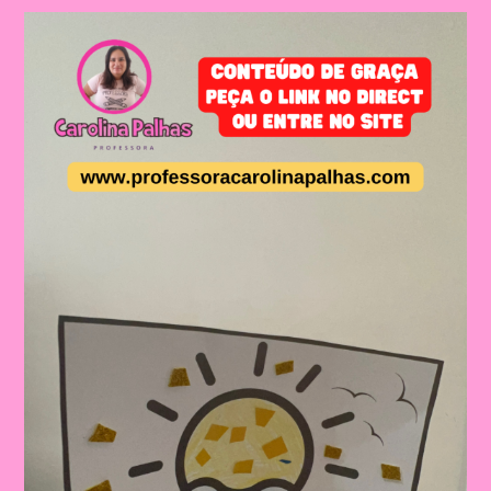
De
Verão
Para
Imprimir
E
Realizar
Com
As Crianças|Atividade
Com
O
Tema
Férias
De
Verão|Carrinho
De
Balão