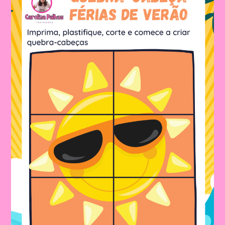
Realizar
Com
As
Crianças|Atividade
Com
O
Tema
Férias
De
Verão|Castelo
De
Areia