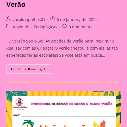
Verão
Post
Post
carolinapalhas01
6 de January de 2024
author:
published:
Post
Post
Atividades Pedagógicas
0 Comments
category:
comments:
Diversão Sob o Sol: Atividades de Verão para Imprimir e
Realizar com as Crianças O verão chegou, e com ele, as tão
esperadas férias escolares! Se você está em busca…
Diversão
Continue Reading
Sob
O
Sol:
Atividades
De
Verão
Para
Imprimir
E
Realizar
Com
As Crianças|Atividade
Com
O