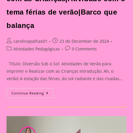
tema férias de verão|Barco que
balança
Post
Post
carolinapalhas01
23 de December de 2024
author:
published:
Post
Post
Atividades Pedagógicas
0 Comments
category:
comments:
Título: Diversão Sob o Sol: Atividades de Verão para
Imprimir e Realizar com as Crianças Introdução: Ah, o
verão! A estação das férias, do sol radiante e das risadas…
Diversão
Continue Reading
Sob
O
Sol:
Atividades
De
Verão
Para
Imprimir
E