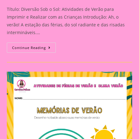
Título: Diversão Sob o Sol: Atividades de Verão para
Imprimir e Realizar com as Crianças Introdução: Ah, o
verão! A estação das férias, do sol radiante e das risadas
intermináveis.…
Diversão
Continue Reading
Sob
O
Sol:
Atividades
De
Verão
Para
Imprimir
E
Realizar
Com
As
Crianças|Atividades
Para
Imprimir
Com
O
Tema
Férias
De
Verão