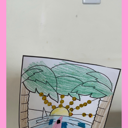
Imprimir
E
Realizar
Com
As
Crianças|Atividades
Para
Imprimir
Com
O
Tema
Férias
De
Verão