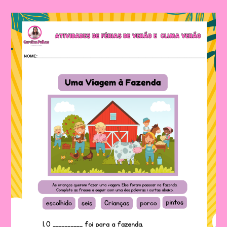
Atividades
De
Verão
Para
Imprimir
E
Realizar
Com
As
Crianças|Atividades
Para
Imprimir
Com
O
Tema
Férias
De
Verão