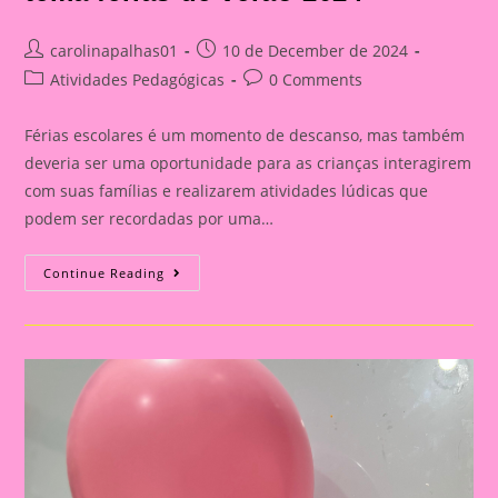
Post
Post
carolinapalhas01
10 de December de 2024
author:
published:
Post
Post
Atividades Pedagógicas
0 Comments
category:
comments:
Férias escolares é um momento de descanso, mas também
deveria ser uma oportunidade para as crianças interagirem
com suas famílias e realizarem atividades lúdicas que
podem ser recordadas por uma…
Atividades
Continue Reading
Para
Imprimir
Com
O
Tema
Férias
De
Verão
2024