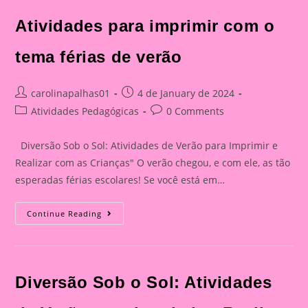
Atividades para imprimir com o
tema férias de verão
Post
Post
carolinapalhas01
4 de January de 2024
author:
published:
Post
Post
Atividades Pedagógicas
0 Comments
category:
comments:
Diversão Sob o Sol: Atividades de Verão para Imprimir e
Realizar com as Crianças" O verão chegou, e com ele, as tão
esperadas férias escolares! Se você está em…
Atividades
Continue Reading
Para
Imprimir
Com
O
Tema
Férias
Diversão Sob o Sol: Atividades
De
Verão