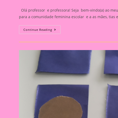
author:
published:
categ
Olá professor e professora! Seja bem-vindo(a) ao meu
para a comunidade feminina escolar e a as mães, tias 
Cartão
Continue Reading
Lembrança
Outubro
Rosa
Para
Professores