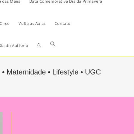
a das Mães
Data Comemorativa Dia da Primavera
Circo
Volta às Aulas
Contato
ia do Autismo
 • Maternidade • Lifestyle • UGC