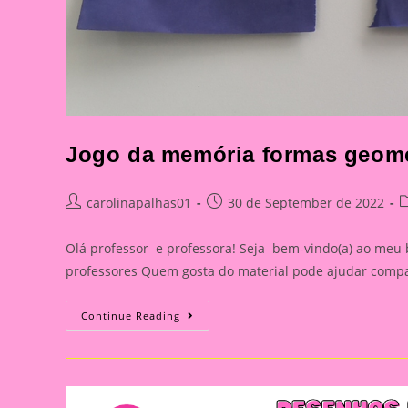
Jogo da memória formas geomét
Post
Post
P
carolinapalhas01
30 de September de 2022
author:
published:
c
Olá professor e professora! Seja bem-vindo(a) ao meu 
professores Quem gosta do material pode ajudar compa
Jogo
Continue Reading
Da
Memória
Formas
Geométricas
Na
Lixa