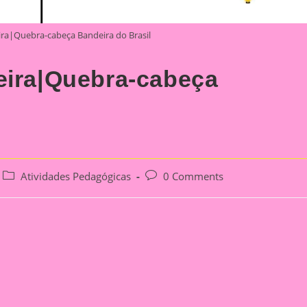
ira|Quebra-cabeça Bandeira do Brasil
eira|Quebra-cabeça
Post
Post
Atividades Pedagógicas
0 Comments
category:
comments: