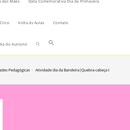
a das Mães
Data Comemorativa Dia da Primavera
Circo
Volta às Aulas
Contato
ia do Autismo
dades Pedagógicas
>
Atividade dia da Bandeira|Quebra-cabeça Bandeira do 