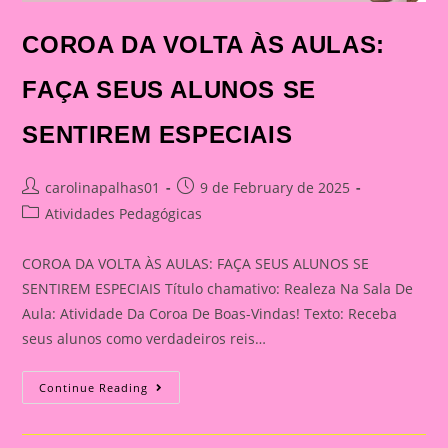
COROA DA VOLTA ÀS AULAS:
FAÇA SEUS ALUNOS SE
SENTIREM ESPECIAIS
Post
Post
carolinapalhas01
9 de February de 2025
author:
published:
Post
Atividades Pedagógicas
category:
COROA DA VOLTA ÀS AULAS: FAÇA SEUS ALUNOS SE
SENTIREM ESPECIAIS Título chamativo: Realeza Na Sala De
Aula: Atividade Da Coroa De Boas-Vindas! Texto: Receba
seus alunos como verdadeiros reis…
COROA
Continue Reading
DA
VOLTA
ÀS
AULAS: