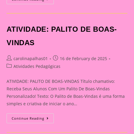
FOFAS
PRA
DECORAR
SUA
SALA
DE
ATIVIDADE: PALITO DE BOAS-
AULA
NO
NATAL
VINDAS
Post
Post
carolinapalhas01
16 de February de 2025
author:
published:
Post
Atividades Pedagógicas
category:
ATIVIDADE: PALITO DE BOAS-VINDAS Título chamativo:
Receba Seus Alunos Com Um Palito De Boas-Vindas
Personalizado! Texto: O Palito de Boas-Vindas é uma forma
simples e criativa de iniciar o ano…
ATIVIDADE:
Continue Reading
PALITO
DE
BOAS-