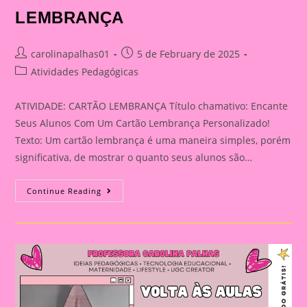
LEMBRANÇA
Post
Post
carolinapalhas01
5 de February de 2025
author:
published:
Post
Atividades Pedagógicas
category:
ATIVIDADE: CARTÃO LEMBRANÇA Título chamativo: Encante
Seus Alunos Com Um Cartão Lembrança Personalizado!
Texto: Um cartão lembrança é uma maneira simples, porém
significativa, de mostrar o quanto seus alunos são…
ATIVIDADE:
Continue Reading
CARTÃO
LEMBRANÇA