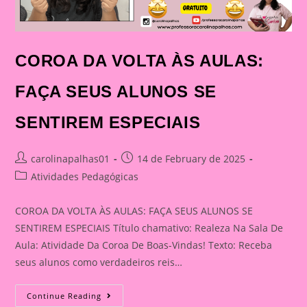
COROA DA VOLTA ÀS AULAS:
FAÇA SEUS ALUNOS SE
SENTIREM ESPECIAIS
Post
Post
carolinapalhas01
14 de February de 2025
author:
published:
Post
Atividades Pedagógicas
category:
COROA DA VOLTA ÀS AULAS: FAÇA SEUS ALUNOS SE
SENTIREM ESPECIAIS Título chamativo: Realeza Na Sala De
Aula: Atividade Da Coroa De Boas-Vindas! Texto: Receba
seus alunos como verdadeiros reis…
COROA
Continue Reading
DA