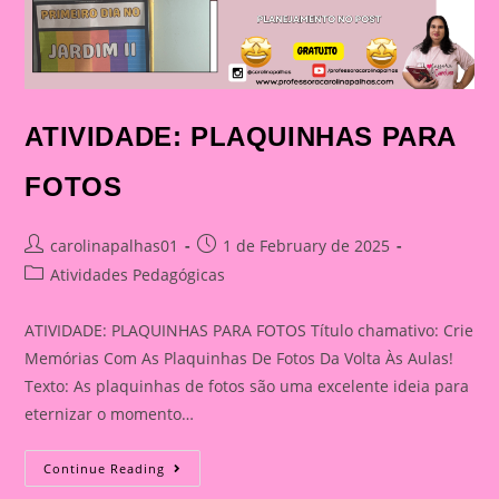
ATIVIDADE: PLAQUINHAS PARA
FOTOS
Post
Post
carolinapalhas01
1 de February de 2025
author:
published:
Post
Atividades Pedagógicas
category:
ATIVIDADE: PLAQUINHAS PARA FOTOS Título chamativo: Crie
Memórias Com As Plaquinhas De Fotos Da Volta Às Aulas!
Texto: As plaquinhas de fotos são uma excelente ideia para
eternizar o momento…
ATIVIDADE:
Continue Reading
PLAQUINHAS