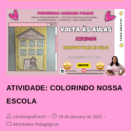
CRIATIVIDADE
NA
PRIMEIRA
SEMANA
ATIVIDADE: COLORINDO NOSSA
ESCOLA
Post
Post
carolinapalhas01
29 de January de 2025
author:
published:
Post
Atividades Pedagógicas
category: