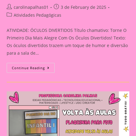
Post
Post
carolinapalhas01
3 de February de 2025
author:
published:
Post
Atividades Pedagógicas
category:
ATIVIDADE: ÓCULOS DIVERTIDOS Título chamativo: Torne O
Primeiro Dia Mais Alegre Com Os Óculos Divertidos! Texto:
Os óculos divertidos trazem um toque de humor e diversão
para a sala de…
ATIVIDADE:
Continue Reading
ÓCULOS
DIVERTIDOS