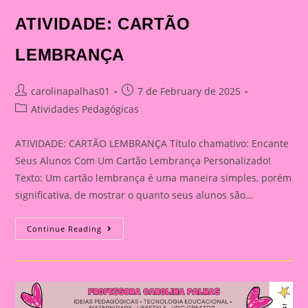
ATIVIDADE: CARTÃO
LEMBRANÇA
Post
Post
carolinapalhas01
7 de February de 2025
author:
published:
Post
Atividades Pedagógicas
category:
ATIVIDADE: CARTÃO LEMBRANÇA Título chamativo: Encante
Seus Alunos Com Um Cartão Lembrança Personalizado!
Texto: Um cartão lembrança é uma maneira simples, porém
significativa, de mostrar o quanto seus alunos são…
ATIVIDADE:
Continue Reading
CARTÃO
LEMBRANÇA