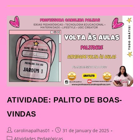
PARA
FOTOS
ATIVIDADE: PALITO DE BOAS-
VINDAS
Post
Post
carolinapalhas01
31 de January de 2025
author:
published:
Post
Atividades Pedagógicas