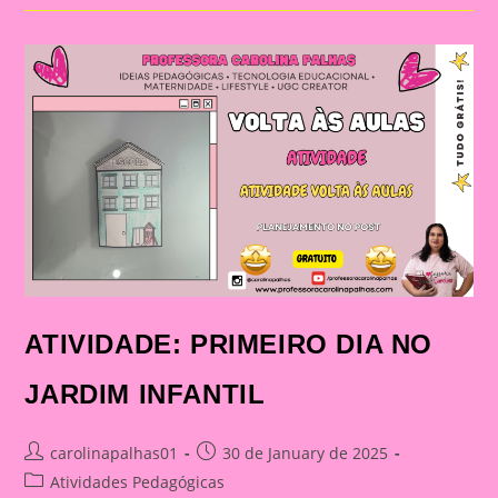
DIA
DE
AULA:
MEMÓRIAS
QUE
FICAM
ATIVIDADE: PRIMEIRO DIA NO
JARDIM INFANTIL
Post
Post
carolinapalhas01
30 de January de 2025
author:
published:
Post
Atividades Pedagógicas