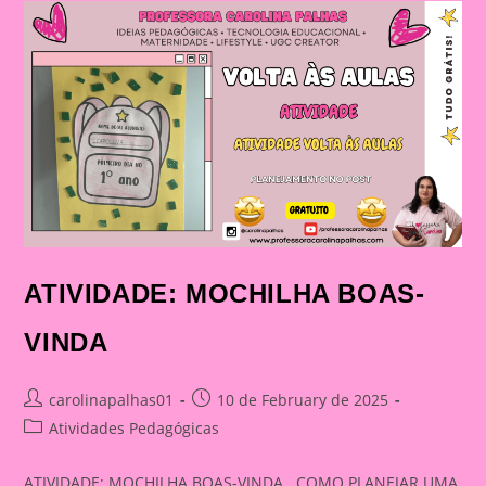
ATIVIDADE: MOCHILHA BOAS-
VINDA
Post
Post
carolinapalhas01
10 de February de 2025
author:
published:
Post
Atividades Pedagógicas
category:
ATIVIDADE: MOCHILHA BOAS-VINDA COMO PLANEJAR UMA