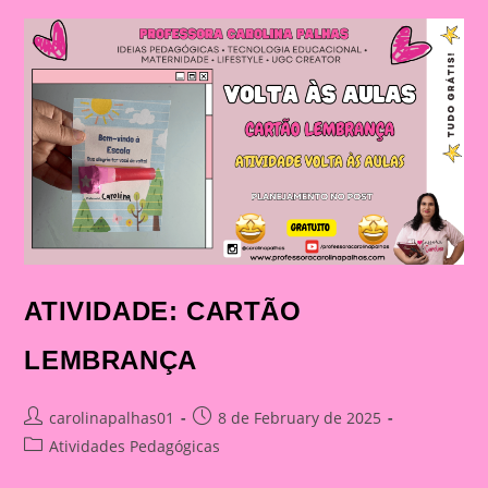
FAÇA
SEUS
ALUNOS
SE
SENTIREM
ESPECIAIS
ATIVIDADE: CARTÃO
LEMBRANÇA
Post
Post
carolinapalhas01
8 de February de 2025
author:
published:
Post
Atividades Pedagógicas
category: