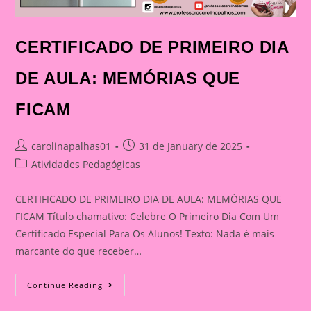
CERTIFICADO DE PRIMEIRO DIA
DE AULA: MEMÓRIAS QUE
FICAM
Post
Post
carolinapalhas01
31 de January de 2025
author:
published:
Post
Atividades Pedagógicas
category:
CERTIFICADO DE PRIMEIRO DIA DE AULA: MEMÓRIAS QUE
FICAM Título chamativo: Celebre O Primeiro Dia Com Um
Certificado Especial Para Os Alunos! Texto: Nada é mais
marcante do que receber…
CERTIFICADO
Continue Reading
DE
PRIMEIRO