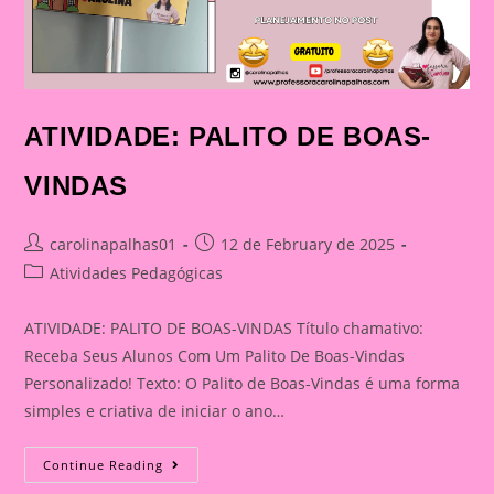
ATIVIDADE: PALITO DE BOAS-
VINDAS
Post
Post
carolinapalhas01
12 de February de 2025
author:
published:
Post
Atividades Pedagógicas
category:
ATIVIDADE: PALITO DE BOAS-VINDAS Título chamativo:
Receba Seus Alunos Com Um Palito De Boas-Vindas
Personalizado! Texto: O Palito de Boas-Vindas é uma forma
simples e criativa de iniciar o ano…
ATIVIDADE:
Continue Reading
PALITO