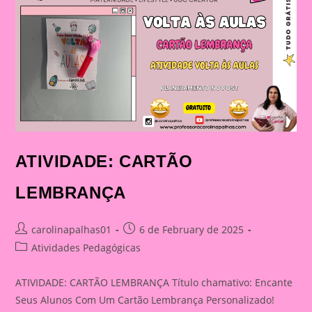
ATIVIDADE: CARTÃO
LEMBRANÇA
Post
Post
carolinapalhas01
6 de February de 2025
author:
published:
Post
Atividades Pedagógicas
category:
ATIVIDADE: CARTÃO LEMBRANÇA Título chamativo: Encante
Seus Alunos Com Um Cartão Lembrança Personalizado!