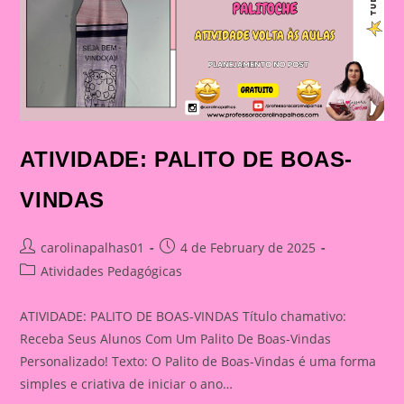
ATIVIDADE: PALITO DE BOAS-
VINDAS
Post
Post
carolinapalhas01
4 de February de 2025
author:
published:
Post
Atividades Pedagógicas
category:
ATIVIDADE: PALITO DE BOAS-VINDAS Título chamativo:
Receba Seus Alunos Com Um Palito De Boas-Vindas
Personalizado! Texto: O Palito de Boas-Vindas é uma forma
simples e criativa de iniciar o ano…