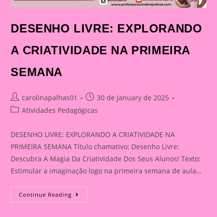
DESENHO LIVRE: EXPLORANDO
A CRIATIVIDADE NA PRIMEIRA
SEMANA
Post
Post
carolinapalhas01
30 de January de 2025
author:
published:
Post
Atividades Pedagógicas
category:
DESENHO LIVRE: EXPLORANDO A CRIATIVIDADE NA
PRIMEIRA SEMANA Título chamativo: Desenho Livre:
Descubra A Magia Da Criatividade Dos Seus Alunos! Texto:
Estimular a imaginação logo na primeira semana de aula…
DESENHO
Continue Reading
LIVRE:
EXPLORANDO
A