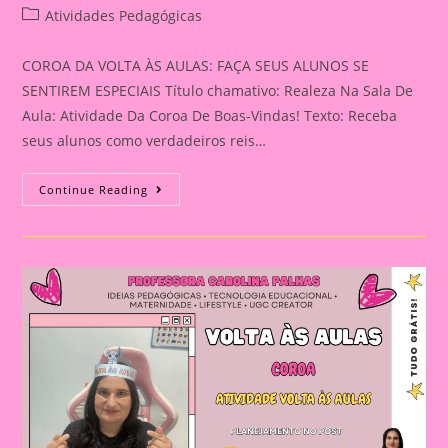
author:
published:
Post
Atividades Pedagógicas
category:
COROA DA VOLTA ÀS AULAS: FAÇA SEUS ALUNOS SE
SENTIREM ESPECIAIS Título chamativo: Realeza Na Sala De
Aula: Atividade Da Coroa De Boas-Vindas! Texto: Receba
seus alunos como verdadeiros reis…
COROA
Continue Reading
DA
VOLTA
ÀS
AULAS:
FAÇA
SEUS
ALUNOS
SE
SENTIREM
ESPECIAIS