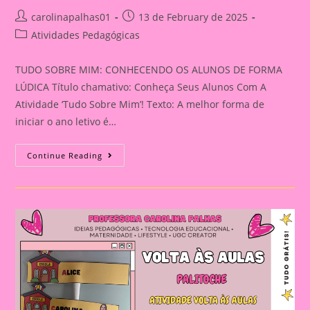
Post
Post
carolinapalhas01
13 de February de 2025
author:
published:
Post
Atividades Pedagógicas
category:
TUDO SOBRE MIM: CONHECENDO OS ALUNOS DE FORMA
LÚDICA Título chamativo: Conheça Seus Alunos Com A
Atividade ‘Tudo Sobre Mim’! Texto: A melhor forma de
iniciar o ano letivo é…
TUDO
Continue Reading
SOBRE
MIM:
CONHECENDO
OS
ALUNOS
DE
FORMA
LÚDICA