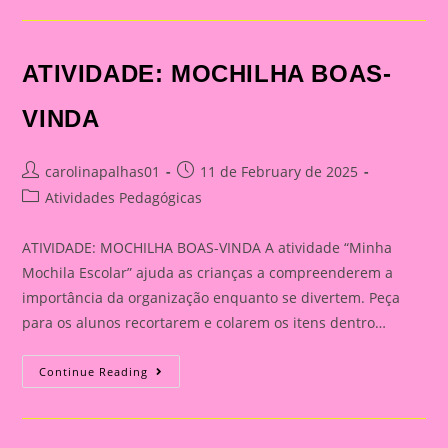
DE
BOAS-
VINDAS
ATIVIDADE: MOCHILHA BOAS-
VINDA
Post
Post
carolinapalhas01
11 de February de 2025
author:
published:
Post
Atividades Pedagógicas
category:
ATIVIDADE: MOCHILHA BOAS-VINDA A atividade “Minha
Mochila Escolar” ajuda as crianças a compreenderem a
importância da organização enquanto se divertem. Peça
para os alunos recortarem e colarem os itens dentro…
ATIVIDADE:
Continue Reading
MOCHILHA
BOAS-
VINDA