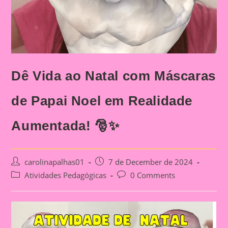
Dê Vida ao Natal com Máscaras
de Papai Noel em Realidade
Aumentada! 🎅✨
Post
Post
carolinapalhas01
7 de December de 2024
author:
published:
Post
Post
Atividades Pedagógicas
0 Comments
category:
comments: