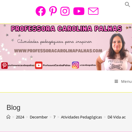
Skip
to
content
Menu
Blog
>
2024
>
December
>
7
>
Atividades Pedagógicas
>
Dê Vida ao N