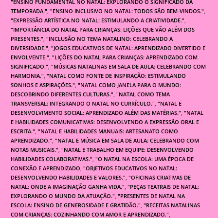
"ENSINO FUNDAMENTAL NO NATAL: EXPLORANDO O SIGNIFICADO DA
TEMPORADA."
,
"ENSINO INCLUSIVO NO NATAL: TODOS SÃO BEM-VINDOS."
,
"EXPRESSÃO ARTÍSTICA NO NATAL: ESTIMULANDO A CRIATIVIDADE."
,
"IMPORTÂNCIA DO NATAL PARA CRIANÇAS: LIÇÕES QUE VÃO ALÉM DOS
PRESENTES."
,
"INCLUSÃO NO TEMA NATALINO: CELEBRANDO A
DIVERSIDADE."
,
"JOGOS EDUCATIVOS DE NATAL: APRENDIZADO DIVERTIDO E
ENVOLVENTE."
,
"LIÇÕES DO NATAL PARA CRIANÇAS: APRENDIZADO COM
SIGNIFICADO."
,
"MÚSICAS NATALINAS EM SALA DE AULA: CELEBRANDO COM
HARMONIA."
,
"NATAL COMO FONTE DE INSPIRAÇÃO: ESTIMULANDO
SONHOS E ASPIRAÇÕES."
,
"NATAL COMO JANELA PARA O MUNDO:
DESCOBRINDO DIFERENTES CULTURAS."
,
"NATAL COMO TEMA
TRANSVERSAL: INTEGRANDO O NATAL NO CURRÍCULO."
,
"NATAL E
DESENVOLVIMENTO SOCIAL: APRENDIZADO ALÉM DAS MATÉRIAS."
,
"NATAL
E HABILIDADES COMUNICATIVAS: DESENVOLVENDO A EXPRESSÃO ORAL E
ESCRITA."
,
"NATAL E HABILIDADES MANUAIS: ARTESANATO COMO
APRENDIZADO."
,
"NATAL E MÚSICA EM SALA DE AULA: CELEBRANDO COM
NOTAS MUSICAIS."
,
"NATAL E TRABALHO EM EQUIPE: DESENVOLVENDO
HABILIDADES COLABORATIVAS."
,
"O NATAL NA ESCOLA: UMA ÉPOCA DE
CONEXÃO E APRENDIZADO
,
"OBJETIVOS EDUCATIVOS NO NATAL:
DESENVOLVENDO HABILIDADES E VALORES."
,
"OFICINAS CRIATIVAS DE
NATAL: ONDE A IMAGINAÇÃO GANHA VIDA."
,
"PEÇAS TEATRAIS DE NATAL:
EXPLORANDO O MUNDO DA ATUAÇÃO."
,
"PRESENTES DE NATAL NA
ESCOLA: ENSINO DE GENEROSIDADE E GRATIDÃO."
,
"RECEITAS NATALINAS
COM CRIANÇAS: COZINHANDO COM AMOR E APRENDIZADO."
,