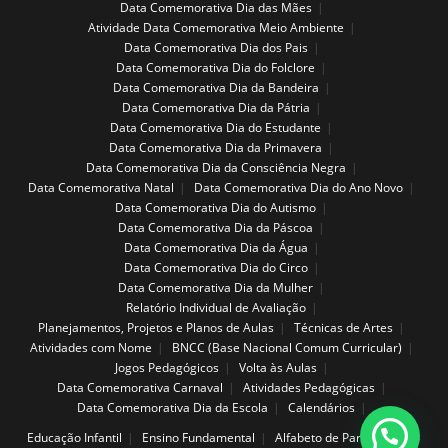
Data Comemorativa Dia das Mães
Atividade Data Comemorativa Meio Ambiente
Data Comemorativa Dia dos Pais
Data Comemorativa Dia do Folclore
Data Comemorativa Dia da Bandeira
Data Comemorativa Dia da Pátria
Data Comemorativa Dia do Estudante
Data Comemorativa Dia da Primavera
Data Comemorativa Dia da Consciência Negra
Data Comemorativa Natal
Data Comemorativa Dia do Ano Novo
Data Comemorativa Dia do Autismo
Data Comemorativa Dia da Páscoa
Data Comemorativa Dia da Água
Data Comemorativa Dia do Circo
Data Comemorativa Dia da Mulher
Relatório Individual de Avaliação
Planejamentos, Projetos e Planos de Aulas
Técnicas de Artes
Atividades com Nome
BNCC (Base Nacional Comum Curricular)
Jogos Pedagógicos
Volta às Aulas
Data Comemorativa Carnaval
Atividades Pedagógicas
Data Comemorativa Dia da Escola
Calendários
Educação Infantil
Ensino Fundamental
Alfabeto de Parede