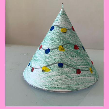
Aumentada!
🎅
✨