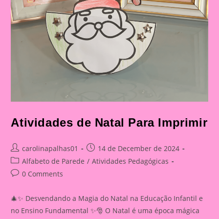
Atividades de Natal Para Imprimir
Post
Post
carolinapalhas01
14 de December de 2024
author:
published:
Post
Alfabeto de Parede
/
Atividades Pedagógicas
category:
Post
0 Comments
comments:
🎄✨ Desvendando a Magia do Natal na Educação Infantil e
no Ensino Fundamental ✨🎅 O Natal é uma época mágica