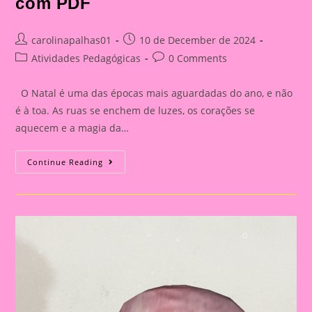
com PDF
Post
Post
carolinapalhas01
10 de December de 2024
author:
published:
Post
Post
Atividades Pedagógicas
0 Comments
category:
comments:
O Natal é uma das épocas mais aguardadas do ano, e não
é à toa. As ruas se enchem de luzes, os corações se
aquecem e a magia da…
Ideias
Continue Reading
De
Atividade
Para
O
Natal
Com
PDF