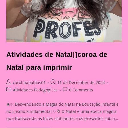
Atividades de Natal|]coroa de
Natal para imprimir
Post
Post
carolinapalhas01
11 de December de 2024
author:
published:
Post
Post
Atividades Pedagógicas
0 Comments
category:
comments:
🎄✨ Desvendando a Magia do Natal na Educação Infantil e
no Ensino Fundamental ✨🎅 O Natal é uma época mágica
que transcende as luzes cintilantes e os presentes sob a…