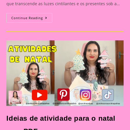
que transcende as luzes cintilantes e os presentes sob a…
Atividade
Continue Reading
De
Nata
De
Coordenação
Motora
Para
A
Educação
Infantil✨
🎅
Ideias de atividade para o natal