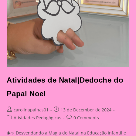
Atividades de Natal|Dedoche do
Papai Noel
Post
Post
carolinapalhas01
13 de December de 2024
author:
published:
Post
Post
Atividades Pedagógicas
0 Comments
category:
comments:
🎄✨ Desvendando a Magia do Natal na Educação Infantil e