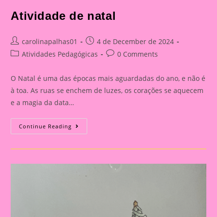
Atividade de natal
Post
Post
carolinapalhas01
4 de December de 2024
author:
published:
Post
Post
Atividades Pedagógicas
0 Comments
category:
comments:
O Natal é uma das épocas mais aguardadas do ano, e não é
à toa. As ruas se enchem de luzes, os corações se aquecem
e a magia da data…
Atividade
Continue Reading
De
Natal