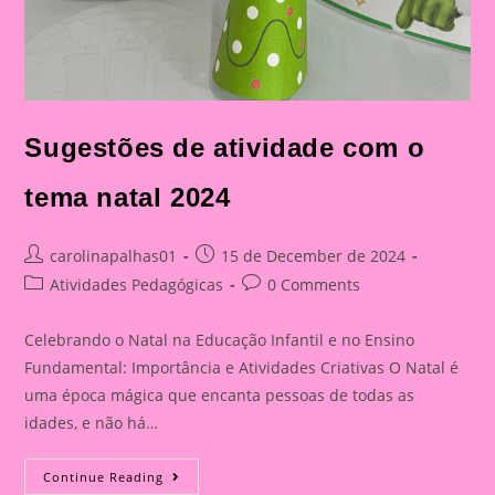
Sugestões de atividade com o
tema natal 2024
Post
Post
carolinapalhas01
15 de December de 2024
author:
published:
Post
Post
Atividades Pedagógicas
0 Comments
category:
comments:
Celebrando o Natal na Educação Infantil e no Ensino
Fundamental: Importância e Atividades Criativas O Natal é
uma época mágica que encanta pessoas de todas as
idades, e não há…
Sugestões
Continue Reading
De