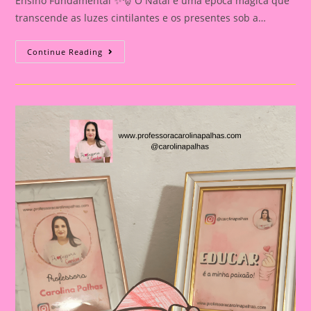
Ensino Fundamental ✨🎅 O Natal é uma época mágica que
transcende as luzes cintilantes e os presentes sob a…
Atividade
Continue Reading
De
Natal|
🎄
✨
Desvendando
A
Magia
Do
Natal
Na
Educação
Infantil
E
No
Ensino
Fundamental
✨
🎅