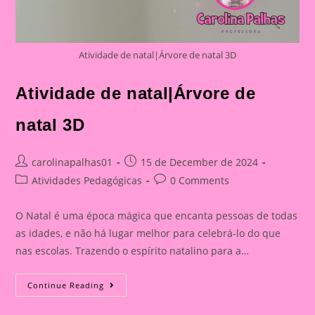
Atividade de natal|Árvore de natal 3D
Atividade de natal|Árvore de
natal 3D
Post
Post
carolinapalhas01
15 de December de 2024
author:
published:
Post
Post
Atividades Pedagógicas
0 Comments
category:
comments:
O Natal é uma época mágica que encanta pessoas de todas
as idades, e não há lugar melhor para celebrá-lo do que
nas escolas. Trazendo o espírito natalino para a…
Atividade
Continue Reading
De
Natal|
Árvore