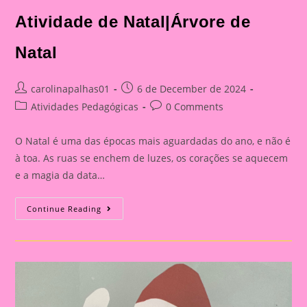
Atividade de Natal|Árvore de
Natal
Post
Post
carolinapalhas01
6 de December de 2024
author:
published:
Post
Post
Atividades Pedagógicas
0 Comments
category:
comments:
O Natal é uma das épocas mais aguardadas do ano, e não é
à toa. As ruas se enchem de luzes, os corações se aquecem
e a magia da data…
Atividade
Continue Reading
De
Natal|
Árvore
De
Natal