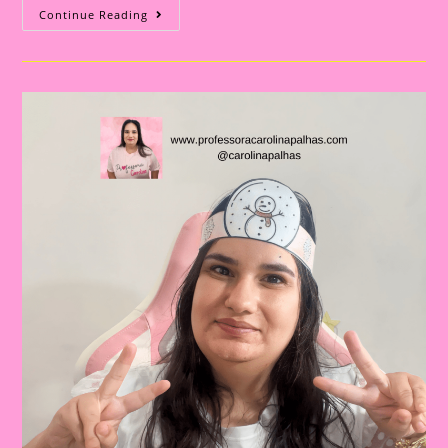
Atividade
Continue Reading
De
Nata|Celebrando
O
Natal
Na
Educação
Infantil
E
No
Ensino
Fundamental:
Importância
E
Atividades
Criativas