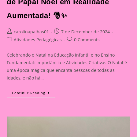
de Papai Noel em Realidade
Aumentada! 🎅✨
Post
Post
carolinapalhas01
7 de December de 2024
author:
published:
Post
Post
Atividades Pedagógicas
0 Comments
category:
comments:
Celebrando o Natal na Educação Infantil e no Ensino
Fundamental: Importância e Atividades Criativas O Natal é
uma época mágica que encanta pessoas de todas as
idades, e não há…
Dê
Continue Reading
Vida
Ao
Natal
Com
Máscaras
De
Papai
Noel
Em
Realidade