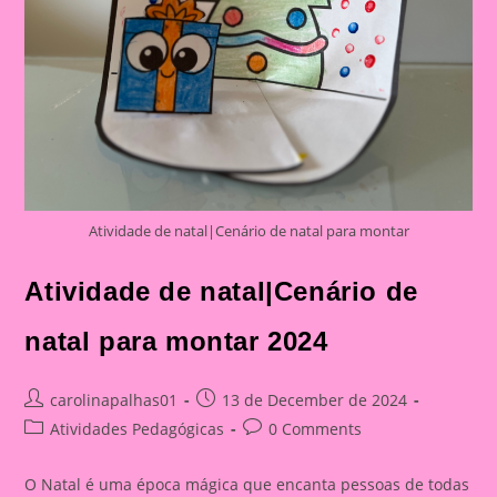
Atividade de natal|Cenário de natal para montar
Atividade de natal|Cenário de
natal para montar 2024
Post
Post
carolinapalhas01
13 de December de 2024
author:
published:
Post
Post
Atividades Pedagógicas
0 Comments
category:
comments:
O Natal é uma época mágica que encanta pessoas de todas