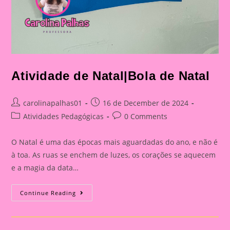
Atividade de Natal|Bola de Natal
Post
Post
carolinapalhas01
16 de December de 2024
author:
published:
Post
Post
Atividades Pedagógicas
0 Comments
category:
comments:
O Natal é uma das épocas mais aguardadas do ano, e não é
à toa. As ruas se enchem de luzes, os corações se aquecem
e a magia da data…
Atividade
Continue Reading
De
Natal|Bola
De
Natal