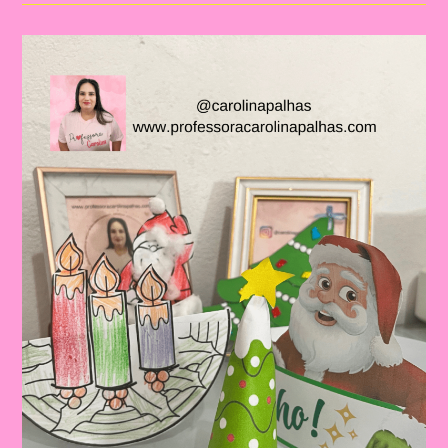
De
Natal
3D