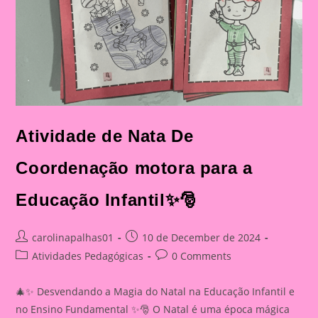
Atividade de Nata De
Coordenação motora para a
Educação Infantil✨🎅
Post
Post
carolinapalhas01
10 de December de 2024
author:
published:
Post
Post
Atividades Pedagógicas
0 Comments
category:
comments:
🎄✨ Desvendando a Magia do Natal na Educação Infantil e
no Ensino Fundamental ✨🎅 O Natal é uma época mágica