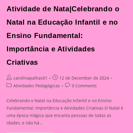
Atividade de Nata|Celebrando o
Natal na Educação Infantil e no
Ensino Fundamental:
Importância e Atividades
Criativas
Post
Post
carolinapalhas01
12 de December de 2024
author:
published:
Post
Post
Atividades Pedagógicas
0 Comments
category:
comments:
Celebrando o Natal na Educação Infantil e no Ensino
Fundamental: Importância e Atividades Criativas O Natal é
uma época mágica que encanta pessoas de todas as
idades, e não há…