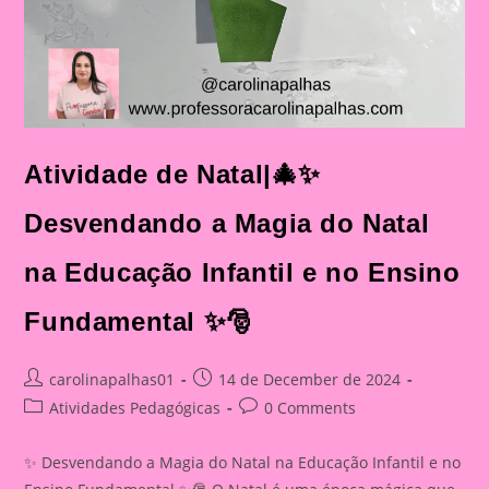
Atividade de Natal|🎄✨
Desvendando a Magia do Natal
na Educação Infantil e no Ensino
Fundamental ✨🎅
Post
Post
carolinapalhas01
14 de December de 2024
author:
published:
Post
Post
Atividades Pedagógicas
0 Comments
category:
comments:
✨ Desvendando a Magia do Natal na Educação Infantil e no