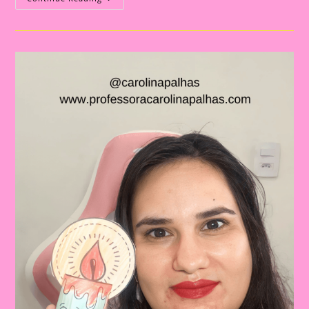
De
Atividade
Com
O
Tema
Natal
2024