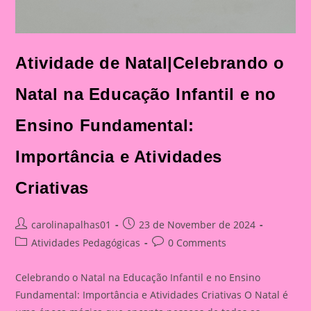
Atividade de Natal|Celebrando o
Natal na Educação Infantil e no
Ensino Fundamental:
Importância e Atividades
Criativas
Post
Post
carolinapalhas01
23 de November de 2024
author:
published:
Post
Post
Atividades Pedagógicas
0 Comments
category:
comments:
Celebrando o Natal na Educação Infantil e no Ensino
Fundamental: Importância e Atividades Criativas O Natal é