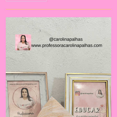
De
Natal|Celebrando
O
Natal
Na
Educação
Infantil
E
No
Ensino
Fundamental:
Importância
E
Atividades
Criativas