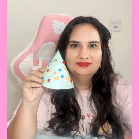
O
Natal
Na
Educação
Infantil
E
No
Ensino
Fundamental:
Importância
E
Atividades
Criativas