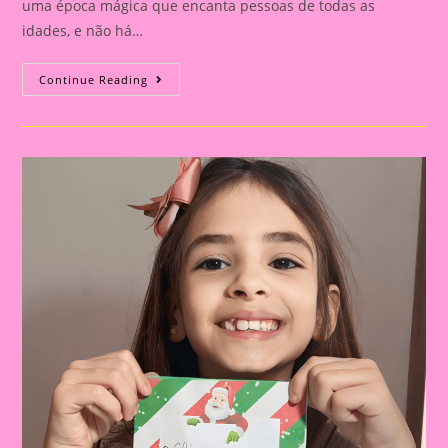
uma época mágica que encanta pessoas de todas as
idades, e não há…
Atividade
Continue Reading
De
Natall|Celebrando
O
Natal
Na
Educação
Infantil
E
No
Ensino
Fundamental:
Importância
E
Atividades
Criativas