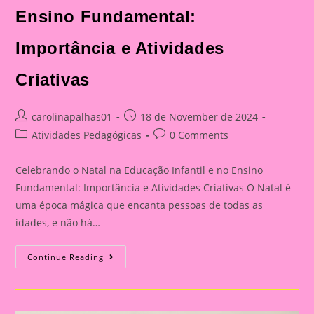
Ensino Fundamental:
Importância e Atividades
Criativas
Post
Post
carolinapalhas01
18 de November de 2024
author:
published:
Post
Post
Atividades Pedagógicas
0 Comments
category:
comments:
Celebrando o Natal na Educação Infantil e no Ensino
Fundamental: Importância e Atividades Criativas O Natal é
uma época mágica que encanta pessoas de todas as
idades, e não há…
Atividade
Continue Reading
De
Natal|Máscara
Árvore
De
Natal|Celebrando