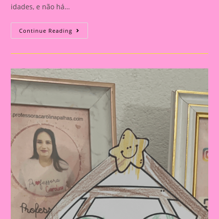
idades, e não há…
Atividade
Continue Reading
De
Natal|Celebrando
O
Natal
Na
Educação
Infantil
E
No
Ensino
Fundamental:
Importância
E
Atividades
Criativas