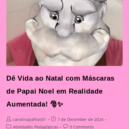
Dê Vida ao Natal com Máscaras
de Papai Noel em Realidade
Aumentada! 🎅✨
Post
Post
carolinapalhas01
7 de December de 2024
author:
published:
Post
Post
Atividades Pedagógicas
0 Comments