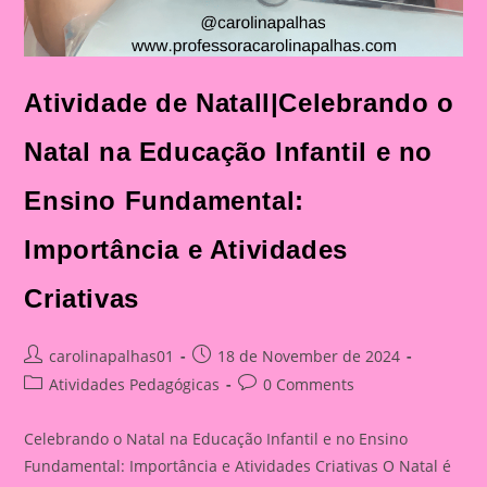
Atividade de Natall|Celebrando o
Natal na Educação Infantil e no
Ensino Fundamental:
Importância e Atividades
Criativas
Post
Post
carolinapalhas01
18 de November de 2024
author:
published:
Post
Post
Atividades Pedagógicas
0 Comments
category:
comments:
Celebrando o Natal na Educação Infantil e no Ensino
Fundamental: Importância e Atividades Criativas O Natal é