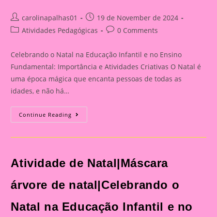
Post
Post
carolinapalhas01
19 de November de 2024
author:
published:
Post
Post
Atividades Pedagógicas
0 Comments
category:
comments:
Celebrando o Natal na Educação Infantil e no Ensino
Fundamental: Importância e Atividades Criativas O Natal é
uma época mágica que encanta pessoas de todas as
idades, e não há…
Atividade
Continue Reading
De
Natal|Celebrando
O
Natal
Na
Educação
Atividade de Natal|Máscara
Infantil
E
No
Ensino
árvore de natal|Celebrando o
Fundamental:
Importância
E
Natal na Educação Infantil e no
Atividades
Criativas