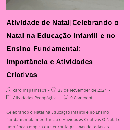
Atividade de Natal|Celebrando o
Natal na Educação Infantil e no
Ensino Fundamental:
Importância e Atividades
Criativas
Post
Post
carolinapalhas01
28 de November de 2024
author:
published:
Post
Post
Atividades Pedagógicas
0 Comments
category:
comments:
Celebrando o Natal na Educação Infantil e no Ensino
Fundamental: Importância e Atividades Criativas O Natal é
uma época mágica que encanta pessoas de todas as