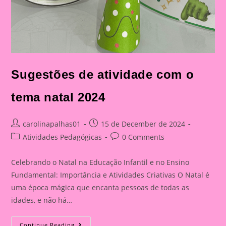
Sugestões de atividade com o
tema natal 2024
Post
Post
carolinapalhas01
15 de December de 2024
author:
published:
Post
Post
Atividades Pedagógicas
0 Comments
category:
comments:
Celebrando o Natal na Educação Infantil e no Ensino
Fundamental: Importância e Atividades Criativas O Natal é
uma época mágica que encanta pessoas de todas as
idades, e não há…
Sugestões
Continue Reading