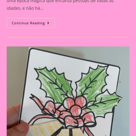
uma época mágica que encanta pessoas de todas as
idades, e não há…
Atividade
Continue Reading
De
Natal|Celebrando
O
Natal
Na
Educação
Infantil
E
No
Ensino
Fundamental:
Importância
E
Atividades
Criativas