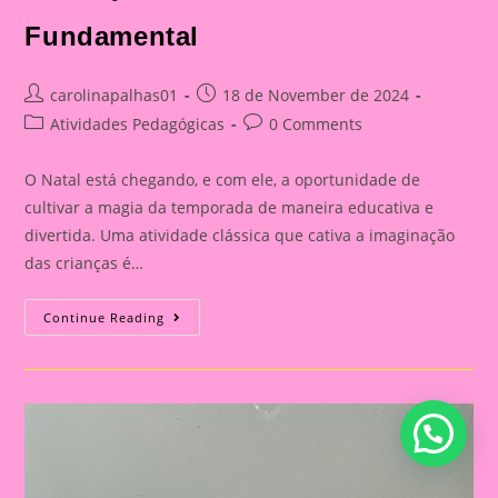
Fundamental
Post
Post
carolinapalhas01
18 de November de 2024
author:
published:
Post
Post
Atividades Pedagógicas
0 Comments
category:
comments:
O Natal está chegando, e com ele, a oportunidade de
cultivar a magia da temporada de maneira educativa e
divertida. Uma atividade clássica que cativa a imaginação
das crianças é…
Folhas
Continue Reading
Para
Cartinha
De
Natal
Com
Envelope
Para
Imprimir|Cartinhas
De
Natal:
Uma