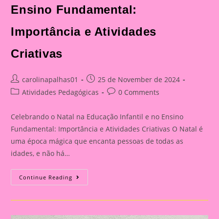
Ensino Fundamental:
Importância e Atividades
Criativas
Post
Post
carolinapalhas01
25 de November de 2024
author:
published:
Post
Post
Atividades Pedagógicas
0 Comments
category:
comments:
Celebrando o Natal na Educação Infantil e no Ensino
Fundamental: Importância e Atividades Criativas O Natal é
uma época mágica que encanta pessoas de todas as
idades, e não há…
Atividade
Continue Reading
De
Natal|Celebrando
O
Natal
Na
Educação