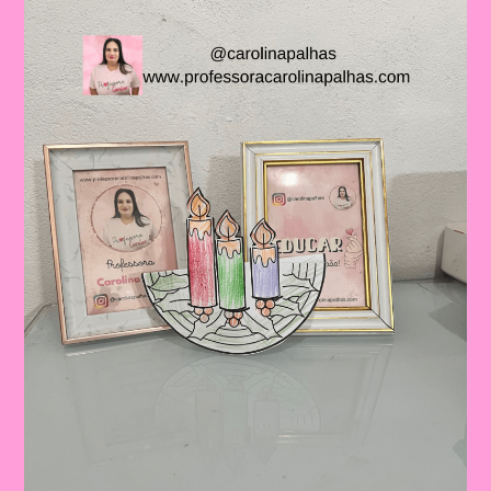
Infantil
E
No
Ensino
Fundamental:
Importância
E
Atividades
Criativas