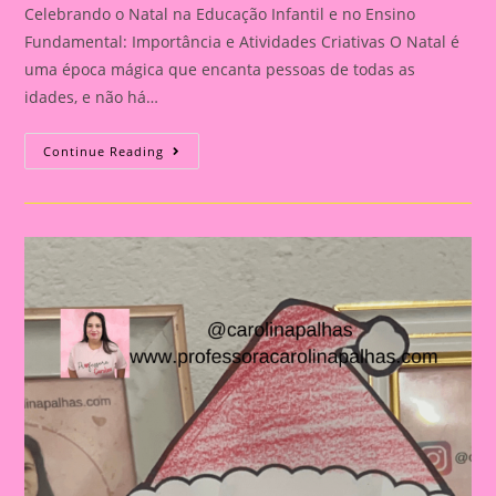
Celebrando o Natal na Educação Infantil e no Ensino
Fundamental: Importância e Atividades Criativas O Natal é
uma época mágica que encanta pessoas de todas as
idades, e não há…
Atividade
Continue Reading
De
Natal|Máscara
Árvore
De
Natal|Celebrando
O
Natal
Na
Educação
Infantil
E
No
Ensino
Fundamental:
Importância
E
Atividades
Criativas