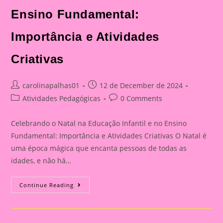
Ensino Fundamental:
Importância e Atividades
Criativas
Post
Post
carolinapalhas01
12 de December de 2024
author:
published:
Post
Post
Atividades Pedagógicas
0 Comments
category:
comments:
Celebrando o Natal na Educação Infantil e no Ensino
Fundamental: Importância e Atividades Criativas O Natal é
uma época mágica que encanta pessoas de todas as
idades, e não há…
Atividade
Continue Reading
De
Nata|Celebrando
O
Natal
Na