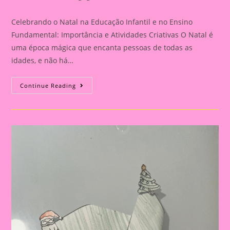
category:
comments:
Celebrando o Natal na Educação Infantil e no Ensino
Fundamental: Importância e Atividades Criativas O Natal é
uma época mágica que encanta pessoas de todas as
idades, e não há…
Dê
Continue Reading
Vida
Ao
Natal
Com
Máscaras
De
Papai
Noel
Em
Realidade
Aumentada!
🎅
✨