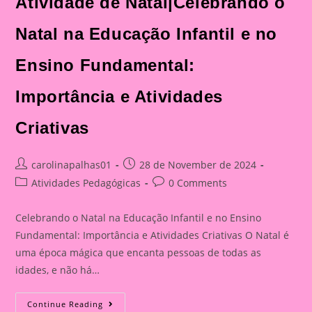
Atividade de Natal|Celebrando o
Natal na Educação Infantil e no
Ensino Fundamental:
Importância e Atividades
Criativas
Post
Post
carolinapalhas01
28 de November de 2024
author:
published:
Post
Post
Atividades Pedagógicas
0 Comments
category:
comments:
Celebrando o Natal na Educação Infantil e no Ensino
Fundamental: Importância e Atividades Criativas O Natal é
uma época mágica que encanta pessoas de todas as
idades, e não há…
Atividade
Continue Reading