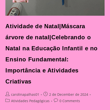
Atividade de Natal|Máscara
árvore de natal|Celebrando o
Natal na Educação Infantil e no
Ensino Fundamental:
Importância e Atividades
Criativas
Post
Post
carolinapalhas01
2 de December de 2024
author:
published:
Post
Post
Atividades Pedagógicas
0 Comments
category:
comments: