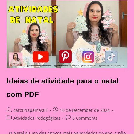
Educação
Infantil
E
No
Ensino
Fundamental:
Importância
E
Atividades
Criativas
Ideias de atividade para o natal
com PDF
Post
Post
carolinapalhas01
10 de December de 2024
author:
published:
Post
Post
Atividades Pedagógicas
0 Comments
category:
comments:
O Natal é uma das épocas mais aguardadas do ano, e não