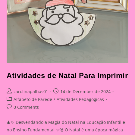
Atividades de Natal Para Imprimir
Post
Post
carolinapalhas01
14 de December de 2024
author:
published:
Post
Alfabeto de Parede
/
Atividades Pedagógicas
category:
Post
0 Comments
comments:
🎄✨ Desvendando a Magia do Natal na Educação Infantil e
no Ensino Fundamental ✨🎅 O Natal é uma época mágica