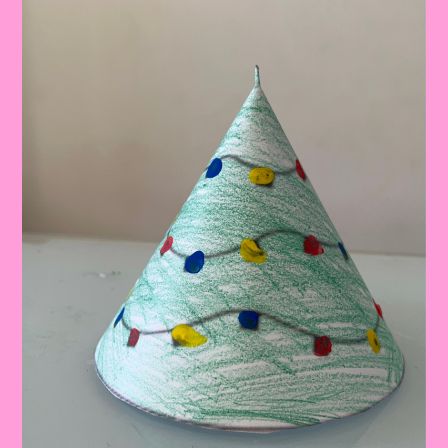
Papai
Noel
Em
Realidade
Aumentada!
🎅
✨