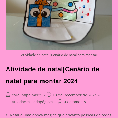
Atividade de natal|Cenário de natal para montar
Atividade de natal|Cenário de
natal para montar 2024
Post
Post
carolinapalhas01
13 de December de 2024
author:
published:
Post
Post
Atividades Pedagógicas
0 Comments
category:
comments:
O Natal é uma época mágica que encanta pessoas de todas