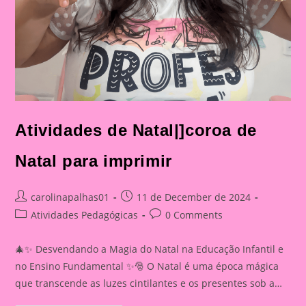
Atividades de Natal|]coroa de
Natal para imprimir
Post
Post
carolinapalhas01
11 de December de 2024
author:
published:
Post
Post
Atividades Pedagógicas
0 Comments
category:
comments:
🎄✨ Desvendando a Magia do Natal na Educação Infantil e
no Ensino Fundamental ✨🎅 O Natal é uma época mágica
que transcende as luzes cintilantes e os presentes sob a…