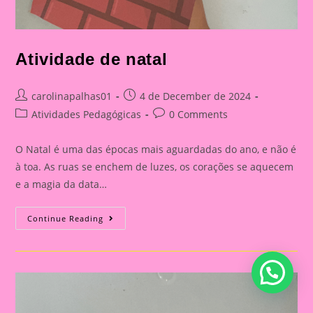
Atividade de natal
Post
Post
carolinapalhas01
4 de December de 2024
author:
published:
Post
Post
Atividades Pedagógicas
0 Comments
category:
comments:
O Natal é uma das épocas mais aguardadas do ano, e não é
à toa. As ruas se enchem de luzes, os corações se aquecem
e a magia da data…
Atividade
Continue Reading
De
Natal