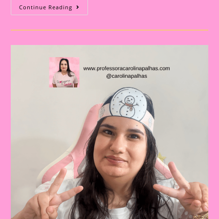
Atividade
Continue Reading
De
Nata|Celebrando
O
Natal
Na
Educação
Infantil
E
No
Ensino
Fundamental:
Importância
E
Atividades
Criativas