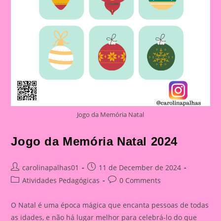
Jogo da Memória Natal
Jogo da Memória Natal 2024
Post
Post
carolinapalhas01
11 de December de 2024
author:
published:
Post
Post
Atividades Pedagógicas
0 Comments
category:
comments:
O Natal é uma época mágica que encanta pessoas de todas
as idades, e não há lugar melhor para celebrá-lo do que