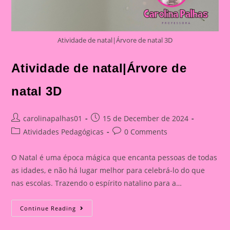
Atividade de natal|Árvore de natal 3D
Atividade de natal|Árvore de
natal 3D
Post
Post
carolinapalhas01
15 de December de 2024
author:
published:
Post
Post
Atividades Pedagógicas
0 Comments
category:
comments:
O Natal é uma época mágica que encanta pessoas de todas
as idades, e não há lugar melhor para celebrá-lo do que
nas escolas. Trazendo o espírito natalino para a…
Atividade
Continue Reading
De
Natal|
Árvore