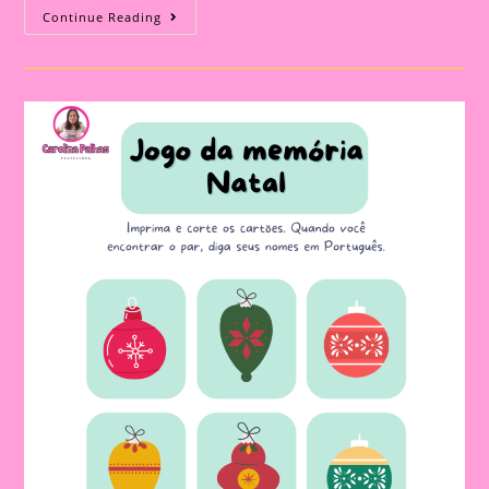
Atividades
Continue Reading
De
Natal|]coroa
De
Natal
Para
Imprimir