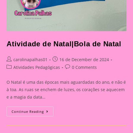
Atividade de Natal|Bola de Natal
Post
Post
carolinapalhas01
16 de December de 2024
author:
published:
Post
Post
Atividades Pedagógicas
0 Comments
category:
comments:
O Natal é uma das épocas mais aguardadas do ano, e não é
à toa. As ruas se enchem de luzes, os corações se aquecem
e a magia da data…
Atividade
Continue Reading
De
Natal|Bola
De
Natal