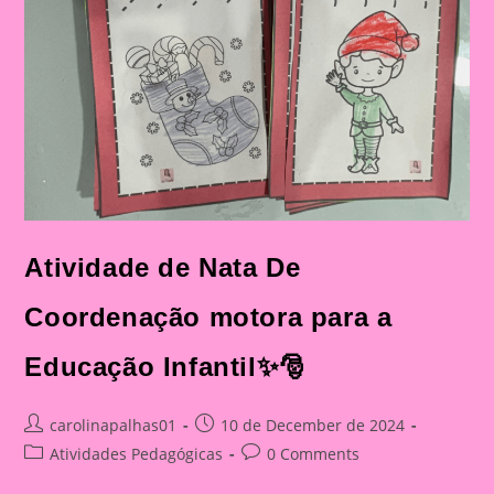
Atividade de Nata De
Coordenação motora para a
Educação Infantil✨🎅
Post
Post
carolinapalhas01
10 de December de 2024
author:
published:
Post
Post
Atividades Pedagógicas
0 Comments
category:
comments: