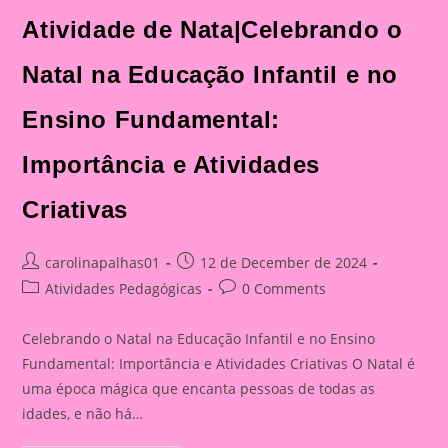
Atividade de Nata|Celebrando o
Natal na Educação Infantil e no
Ensino Fundamental:
Importância e Atividades
Criativas
Post
Post
carolinapalhas01
12 de December de 2024
author:
published:
Post
Post
Atividades Pedagógicas
0 Comments
category:
comments:
Celebrando o Natal na Educação Infantil e no Ensino
Fundamental: Importância e Atividades Criativas O Natal é
uma época mágica que encanta pessoas de todas as
idades, e não há…