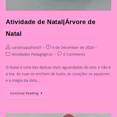
Atividade de Natal|Árvore de
Natal
Post
Post
carolinapalhas01
6 de December de 2024
author:
published:
Post
Post
Atividades Pedagógicas
0 Comments
category:
comments:
O Natal é uma das épocas mais aguardadas do ano, e não é
à toa. As ruas se enchem de luzes, os corações se aquecem
e a magia da data…
Atividade
Continue Reading
De
Natal|
Árvore
De
Natal