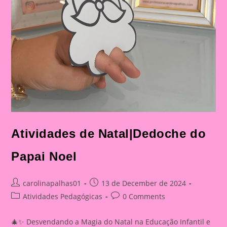
Atividades de Natal|Dedoche do
Papai Noel
Post
Post
carolinapalhas01
13 de December de 2024
author:
published:
Post
Post
Atividades Pedagógicas
0 Comments
category:
comments:
🎄✨ Desvendando a Magia do Natal na Educação Infantil e