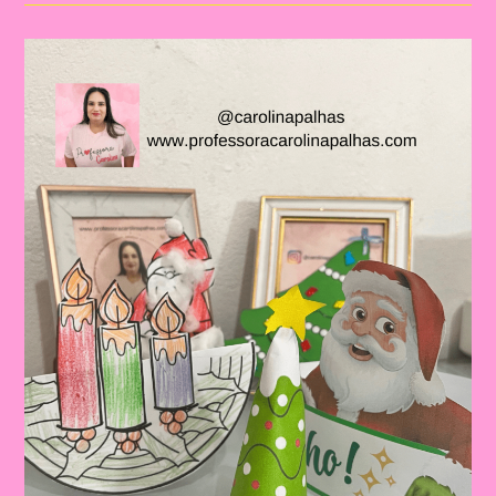
De
Natal
3D