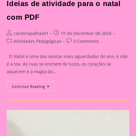
Ideias de atividade para o natal
com PDF
Post
Post
carolinapalhas01
10 de December de 2024
author:
published:
Post
Post
Atividades Pedagógicas
0 Comments
category:
comments:
O Natal é uma das épocas mais aguardadas do ano, e não
é à toa. As ruas se enchem de luzes, os corações se
aquecem e a magia da…
Ideias
Continue Reading
De
Atividade
Para
O
Natal
Com
PDF