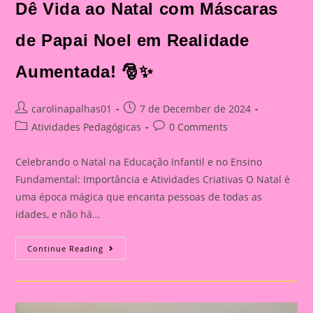
Dê Vida ao Natal com Máscaras
de Papai Noel em Realidade
Aumentada! 🎅✨
Post
Post
carolinapalhas01
7 de December de 2024
author:
published:
Post
Post
Atividades Pedagógicas
0 Comments
category:
comments:
Celebrando o Natal na Educação Infantil e no Ensino
Fundamental: Importância e Atividades Criativas O Natal é
uma época mágica que encanta pessoas de todas as
idades, e não há…
Dê
Continue Reading
Vida
Ao
Natal
Com
Máscaras
De