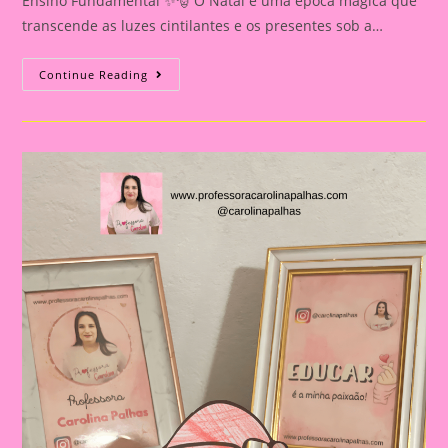
Ensino Fundamental ✨🎅 O Natal é uma época mágica que
transcende as luzes cintilantes e os presentes sob a…
Atividade
Continue Reading
De
Natal|
🎄
✨
Desvendando
A
Magia
Do
Natal
Na
Educação
Infantil
E
No
Ensino
Fundamental
✨
🎅