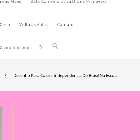
a das Mães
Data Comemorativa Dia da Primavera
Circo
Volta às Aulas
Contato
ia do Autismo
>
Desenho Para Colorir Independência Do Brasil Na Escola