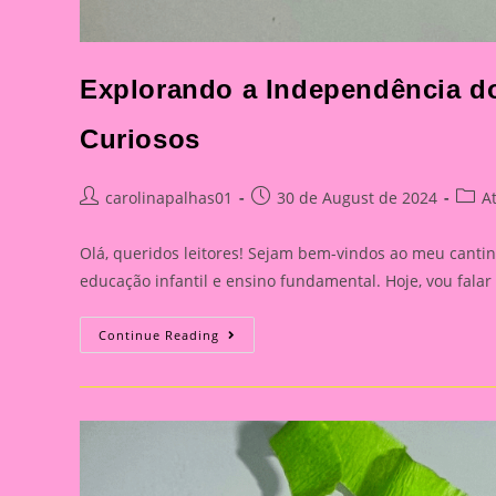
Explorando a Independência d
Curiosos
Post
Post
Post
carolinapalhas01
30 de August de 2024
A
author:
published:
categ
Olá, queridos leitores! Sejam bem-vindos ao meu cantin
educação infantil e ensino fundamental. Hoje, vou fal
Explorando
Continue Reading
A
Independência
Do
Brasil
Com
Nossos
Pequenos
Curiosos