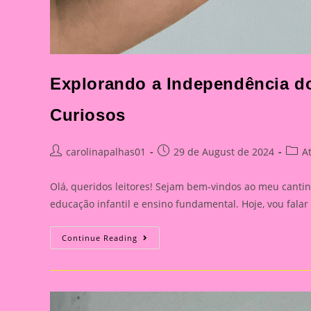
Explorando a Independência d
Curiosos
Post
Post
Post
carolinapalhas01
29 de August de 2024
A
author:
published:
categ
Olá, queridos leitores! Sejam bem-vindos ao meu cantin
educação infantil e ensino fundamental. Hoje, vou fal
Explorando
Continue Reading
A
Independência
Do
Brasil
Com
Nossos
Pequenos