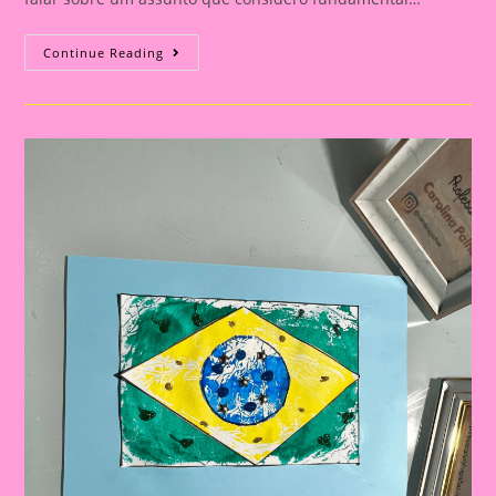
Explorando
Continue Reading
A
Independência
Do
Brasil
Com
Nossos
Pequenos
Curiosos