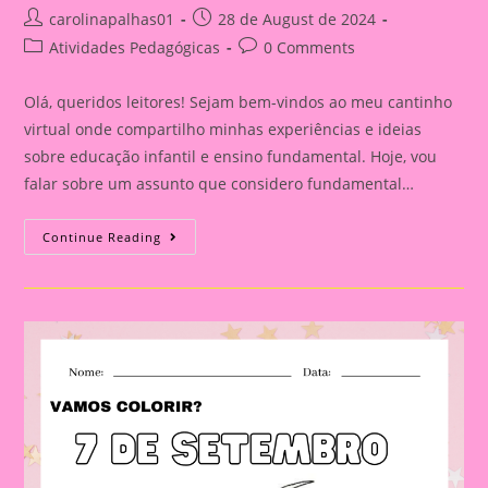
Post
Post
carolinapalhas01
28 de August de 2024
author:
published:
Post
Post
Atividades Pedagógicas
0 Comments
category:
comments:
Olá, queridos leitores! Sejam bem-vindos ao meu cantinho
virtual onde compartilho minhas experiências e ideias
sobre educação infantil e ensino fundamental. Hoje, vou
falar sobre um assunto que considero fundamental…
Explorando
Continue Reading
A
Independência
Do
Brasil
Com
Nossos
Pequenos
Curiosos