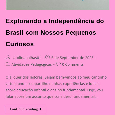
Explorando a Independência do
Brasil com Nossos Pequenos
Curiosos
Post
Post
carolinapalhas01
6 de September de 2023
author:
published:
Post
Post
Atividades Pedagógicas
0 Comments
category:
comments:
Olá, queridos leitores! Sejam bem-vindos ao meu cantinho
virtual onde compartilho minhas experiências e ideias
sobre educação infantil e ensino fundamental. Hoje, vou
falar sobre um assunto que considero fundamental…
Explorando
Continue Reading
A