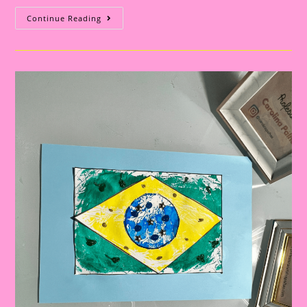
Explorando
Continue Reading
A
Independência
Do
Brasil
Com
Nossos
Pequenos
Curiosos|Desenho
Para
Colorir
Com
O
Tema
Independência
Do
Brasil