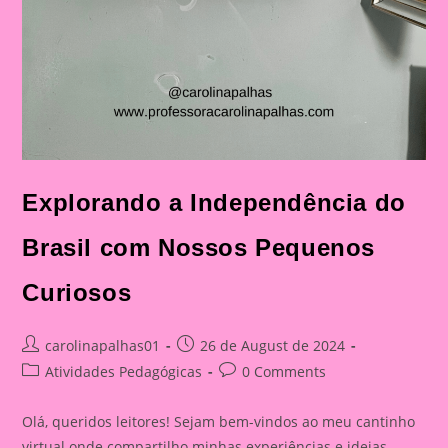
Explorando a Independência do
Brasil com Nossos Pequenos
Curiosos
Post
Post
carolinapalhas01
26 de August de 2024
author:
published:
Post
Post
Atividades Pedagógicas
0 Comments
category:
comments:
Olá, queridos leitores! Sejam bem-vindos ao meu cantinho
virtual onde compartilho minhas experiências e ideias