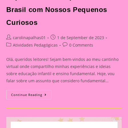
Brasil com Nossos Pequenos
Curiosos
Post
Post
carolinapalhas01
1 de September de 2023
author:
published:
Post
Post
Atividades Pedagógicas
0 Comments
category:
comments:
Olá, queridos leitores! Sejam bem-vindos ao meu cantinho
virtual onde compartilho minhas experiências e ideias
sobre educação infantil e ensino fundamental. Hoje, vou
falar sobre um assunto que considero fundamental…
Explorando
Continue Reading
A
Independência
Do
Brasil
Com
Nossos
Pequenos
Curiosos