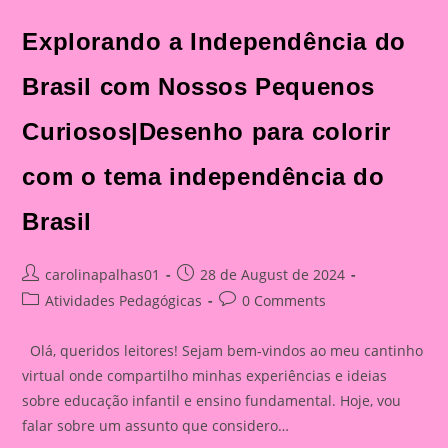
Explorando a Independência do
Brasil com Nossos Pequenos
Curiosos|Desenho para colorir
com o tema independência do
Brasil
Post
Post
carolinapalhas01
28 de August de 2024
author:
published:
Post
Post
Atividades Pedagógicas
0 Comments
category:
comments:
Olá, queridos leitores! Sejam bem-vindos ao meu cantinho
virtual onde compartilho minhas experiências e ideias
sobre educação infantil e ensino fundamental. Hoje, vou
falar sobre um assunto que considero…