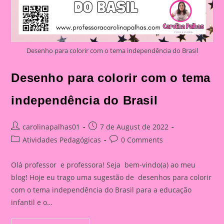
Desenho para colorir com o tema independência do Brasil
Desenho para colorir com o tema
independência do Brasil
Post
Post
carolinapalhas01
7 de August de 2022
author:
published:
Post
Post
Atividades Pedagógicas
0 Comments
category:
comments:
Olá professor e professora! Seja bem-vindo(a) ao meu
blog! Hoje eu trago uma sugestão de desenhos para colorir
com o tema independência do Brasil para a educação
infantil e o…