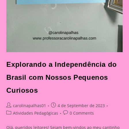
Explorando a Independência do
Brasil com Nossos Pequenos
Curiosos
Post
Post
carolinapalhas01
4 de September de 2023
author:
published:
Post
Post
Atividades Pedagógicas
0 Comments
category:
comments:
Olá, queridos leitores! Sejam bem-vindos ao meu cantinho