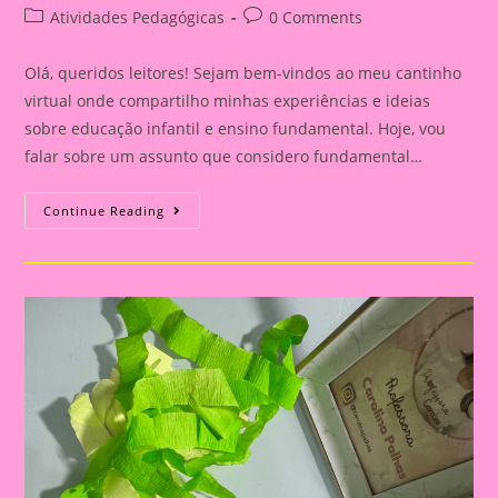
author:
published:
Post
Post
Atividades Pedagógicas
0 Comments
category:
comments:
Olá, queridos leitores! Sejam bem-vindos ao meu cantinho
virtual onde compartilho minhas experiências e ideias
sobre educação infantil e ensino fundamental. Hoje, vou
falar sobre um assunto que considero fundamental…
Explorando
Continue Reading
A
Independência
Do
Brasil
Com
Nossos
Pequenos
Curiosos