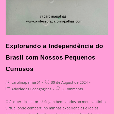
Explorando a Independência do
Brasil com Nossos Pequenos
Curiosos
Post
Post
carolinapalhas01
30 de August de 2024
author:
published:
Post
Post
Atividades Pedagógicas
0 Comments
category:
comments:
Olá, queridos leitores! Sejam bem-vindos ao meu cantinho
virtual onde compartilho minhas experiências e ideias