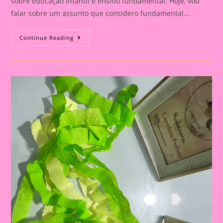
sobre educação infantil e ensino fundamental. Hoje, vou
falar sobre um assunto que considero fundamental…
Explorando
Continue Reading
A
Independência
Do
Brasil
Com
Nossos
Pequenos
Curiosos