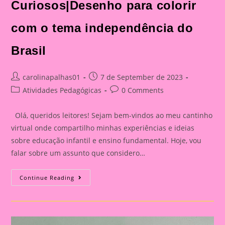
Curiosos|Desenho para colorir
com o tema independência do
Brasil
Post
Post
carolinapalhas01
7 de September de 2023
author:
published:
Post
Post
Atividades Pedagógicas
0 Comments
category:
comments:
Olá, queridos leitores! Sejam bem-vindos ao meu cantinho
virtual onde compartilho minhas experiências e ideias
sobre educação infantil e ensino fundamental. Hoje, vou
falar sobre um assunto que considero…
Explorando
Continue Reading
A
Independência
Do
Brasil
Com
Nossos