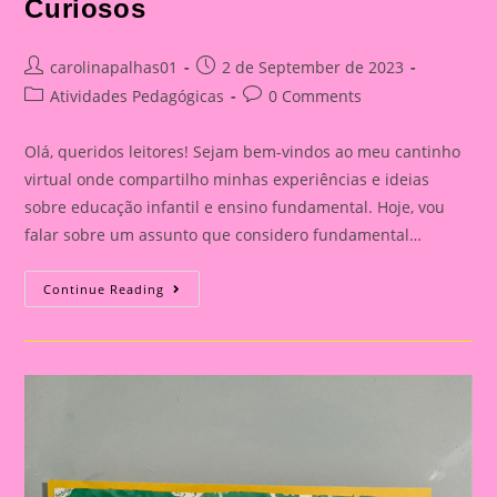
Curiosos
Post
Post
carolinapalhas01
2 de September de 2023
author:
published:
Post
Post
Atividades Pedagógicas
0 Comments
category:
comments:
Olá, queridos leitores! Sejam bem-vindos ao meu cantinho
virtual onde compartilho minhas experiências e ideias
sobre educação infantil e ensino fundamental. Hoje, vou
falar sobre um assunto que considero fundamental…
Explorando
Continue Reading
A
Independência
Do
Brasil
Com
Nossos
Pequenos
Curiosos