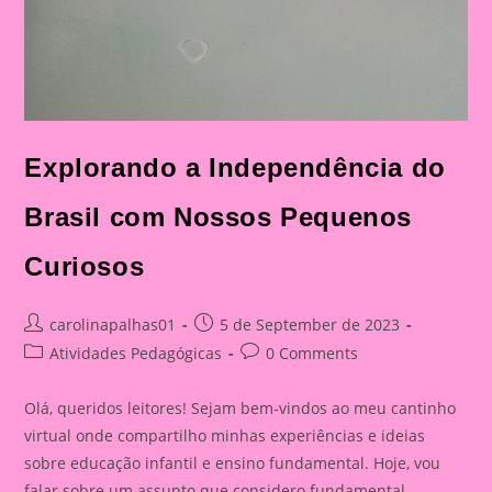
Explorando a Independência do
Brasil com Nossos Pequenos
Curiosos
Post
Post
carolinapalhas01
5 de September de 2023
author:
published:
Post
Post
Atividades Pedagógicas
0 Comments
category:
comments:
Olá, queridos leitores! Sejam bem-vindos ao meu cantinho
virtual onde compartilho minhas experiências e ideias
sobre educação infantil e ensino fundamental. Hoje, vou
falar sobre um assunto que considero fundamental…