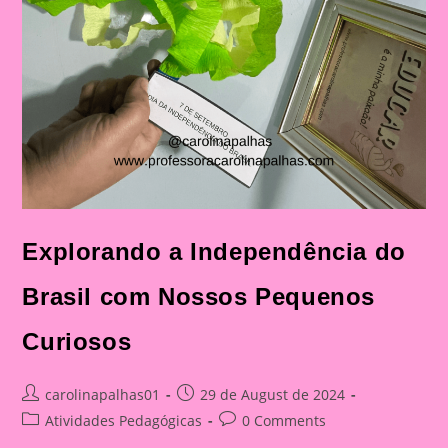
Explorando a Independência do
Brasil com Nossos Pequenos
Curiosos
Post
Post
carolinapalhas01
29 de August de 2024
author:
published:
Post
Post
Atividades Pedagógicas
0 Comments
category:
comments: