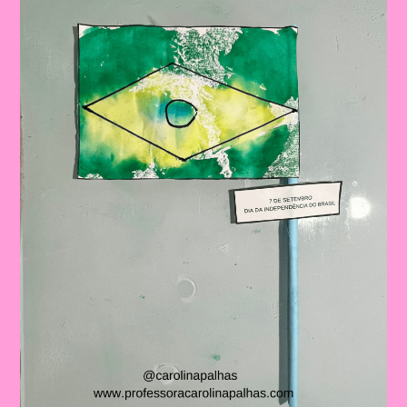
Pequenos
Curiosos|Desenho
Para
Colorir
Com
O
Tema
Independência
Do
Brasil