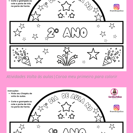
Atividades Volta às aulas|Coroa meu primeiro para colorir