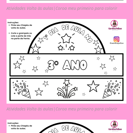
Atividades Volta às aulas|Coroa meu primeiro para colorir
Atividades Volta às aulas|Coroa meu primeiro para colorir