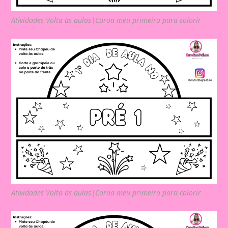
Atividades Volta às aulas|Coroa meu primeiro para colorir
Atividades Volta às aulas|Coroa meu primeiro para colorir