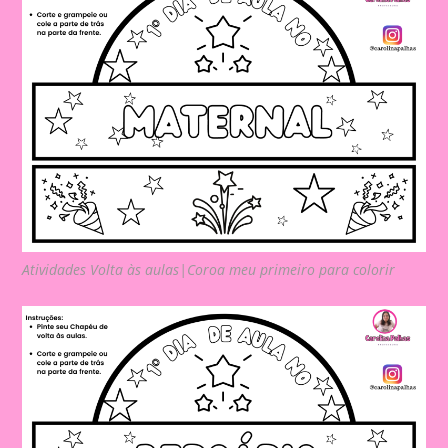
Atividades Volta às aulas|Coroa meu primeiro para colorir