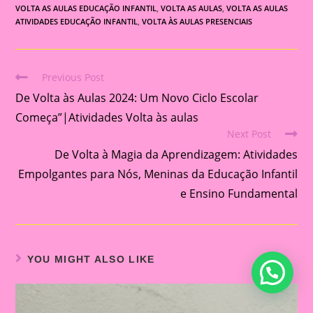
VOLTA AS AULAS EDUCAÇÃO INFANTIL
,
VOLTA AS AULAS
,
VOLTA AS AULAS
ATIVIDADES EDUCAÇÃO INFANTIL
,
VOLTA ÀS AULAS PRESENCIAIS
Previous Post
Read
De Volta às Aulas 2024: Um Novo Ciclo Escolar
more
articles
Começa”|Atividades Volta às aulas
Next Post
De Volta à Magia da Aprendizagem: Atividades
Empolgantes para Nós, Meninas da Educação Infantil
e Ensino Fundamental
YOU MIGHT ALSO LIKE