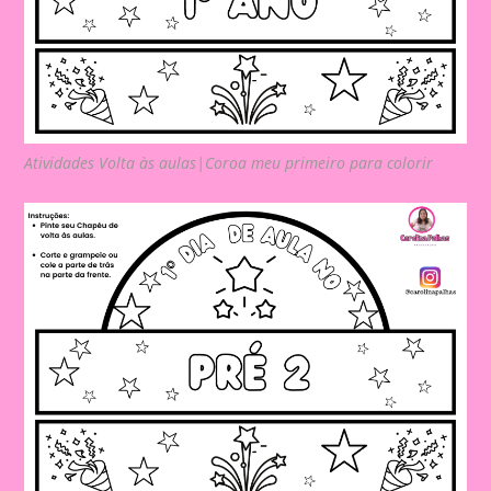
Atividades Volta às aulas|Coroa meu primeiro para colorir