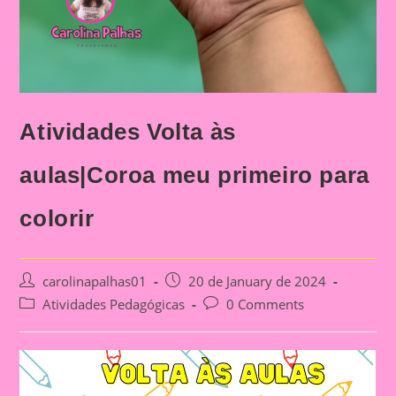
Atividades Volta às
aulas|Coroa meu primeiro para
colorir
Post
Post
carolinapalhas01
20 de January de 2024
author:
published:
Post
Post
Atividades Pedagógicas
0 Comments
category:
comments: