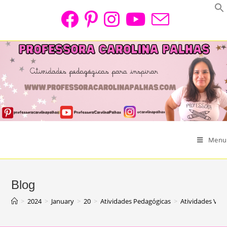
Skip
to
content
Menu
Blog
>
2024
>
January
>
20
>
Atividades Pedagógicas
>
Atividades Volt