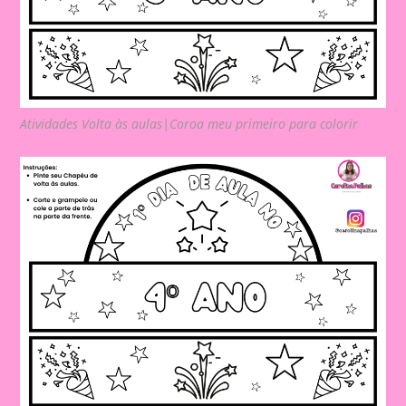
Atividades Volta às aulas|Coroa meu primeiro para colorir