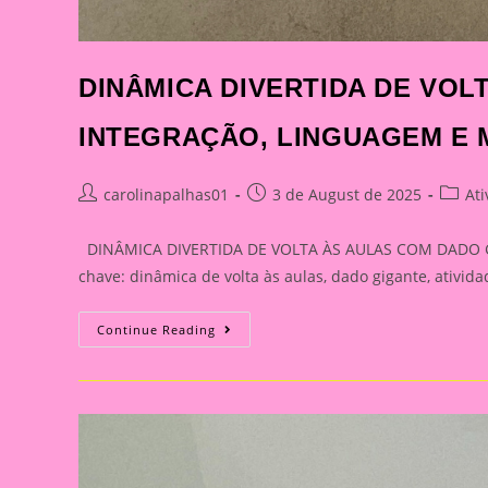
DINÂMICA DIVERTIDA DE VOL
INTEGRAÇÃO, LINGUAGEM E 
Post
Post
Post
carolinapalhas01
3 de August de 2025
At
author:
published:
catego
DINÂMICA DIVERTIDA DE VOLTA ÀS AULAS COM DADO G
chave: dinâmica de volta às aulas, dado gigante, ativida
DINÂMICA
Continue Reading
DIVERTIDA
DE
VOLTA
ÀS
AULAS
COM
DADO
GIGANTE:
INTEGRAÇÃO,
LINGUAGEM