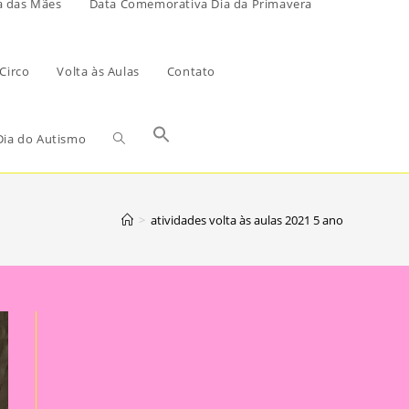
a das Mães
Data Comemorativa Dia da Primavera
Circo
Volta às Aulas
Contato
ia do Autismo
>
atividades volta às aulas 2021 5 ano