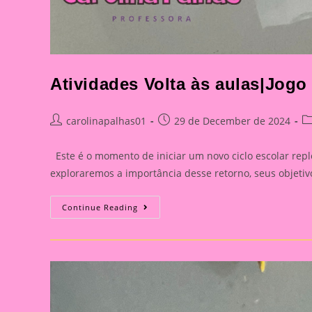
Atividades Volta às aulas|Jogo
Post
Post
Po
carolinapalhas01
29 de December de 2024
author:
published:
ca
Este é o momento de iniciar um novo ciclo escolar repl
exploraremos a importância desse retorno, seus objet
Atividades
Continue Reading
Volta
Às
Aulas|Jogo
Da
Velha
Com
Confete