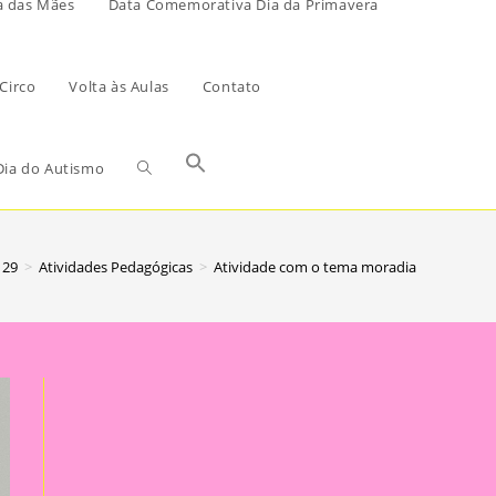
a das Mães
Data Comemorativa Dia da Primavera
Circo
Volta às Aulas
Contato
ia do Autismo
29
>
Atividades Pedagógicas
>
Atividade com o tema moradia