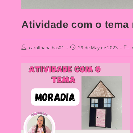
Atividade com o tema
Post
Post
Post
carolinapalhas01
29 de May de 2023
author:
published:
cate