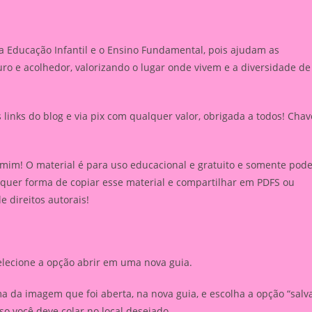
a Educação Infantil e o Ensino Fundamental, pois ajudam as
ro e acolhedor, valorizando o lugar onde vivem e a diversidade de
inks do blog e via pix com qualquer valor, obrigada a todos! Chav
 mim! O material é para uso educacional e gratuito e somente pod
lquer forma de copiar esse material e compartilhar em PDFS ou
de direitos autorais!
elecione a opção abrir em uma nova guia.
 da imagem que foi aberta, na nova guia, e escolha a opção “salv
 você deve colar no local desejado.