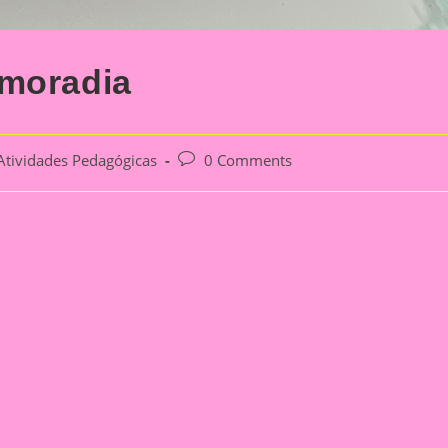
 moradia
Post
Atividades Pedagógicas
0 Comments
gory:
comments: