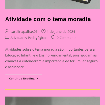
Atividade com o tema moradia
Post
Post
carolinapalhas01
1 de June de 2024
author:
published:
Post
Post
Atividades Pedagógicas
0 Comments
category:
comments:
Atividades sobre o tema moradia são importantes para a
Educação Infantil e o Ensino Fundamental, pois ajudam as
crianças a entenderem a importância de ter um lar seguro
e acolhedor,…
Atividade
Continue Reading
Com
O
Tema
Moradia