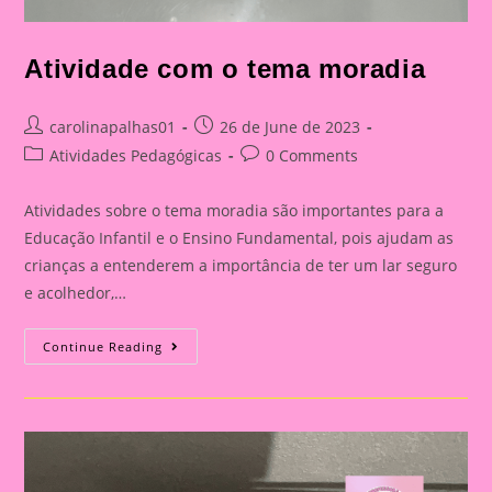
Atividade com o tema moradia
Post
Post
carolinapalhas01
26 de June de 2023
author:
published:
Post
Post
Atividades Pedagógicas
0 Comments
category:
comments:
Atividades sobre o tema moradia são importantes para a
Educação Infantil e o Ensino Fundamental, pois ajudam as
crianças a entenderem a importância de ter um lar seguro
e acolhedor,…
Atividade
Continue Reading
Com
O
Tema
Moradia