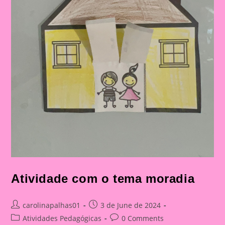
Atividade com o tema moradia
Post
Post
carolinapalhas01
3 de June de 2024
author:
published:
Post
Post
Atividades Pedagógicas
0 Comments