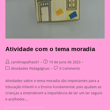
Atividade com o tema moradia
Post
Post
carolinapalhas01
19 de June de 2023
author:
published:
Post
Post
Atividades Pedagógicas
0 Comments
category:
comments:
Atividades sobre o tema moradia são importantes para a
Educação Infantil e o Ensino Fundamental, pois ajudam as
crianças a entenderem a importância de ter um lar seguro
e acolhedor,…