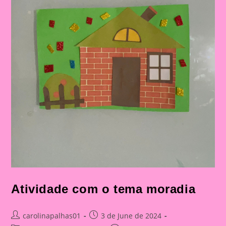
Atividade com o tema moradia
Post
Post
carolinapalhas01
3 de June de 2024
author:
published: