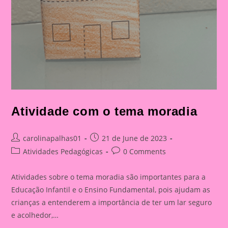
Atividade com o tema moradia
Post
Post
carolinapalhas01
21 de June de 2023
author:
published:
Post
Post
Atividades Pedagógicas
0 Comments
category:
comments:
Atividades sobre o tema moradia são importantes para a
Educação Infantil e o Ensino Fundamental, pois ajudam as
crianças a entenderem a importância de ter um lar seguro
e acolhedor,…