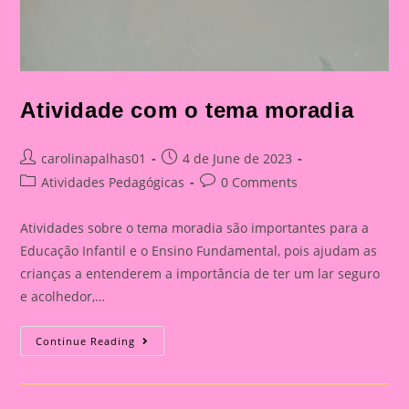
Atividade com o tema moradia
Post
Post
carolinapalhas01
4 de June de 2023
author:
published:
Post
Post
Atividades Pedagógicas
0 Comments
category:
comments:
Atividades sobre o tema moradia são importantes para a
Educação Infantil e o Ensino Fundamental, pois ajudam as
crianças a entenderem a importância de ter um lar seguro
e acolhedor,…
Atividade
Continue Reading
Com
O
Tema
Moradia