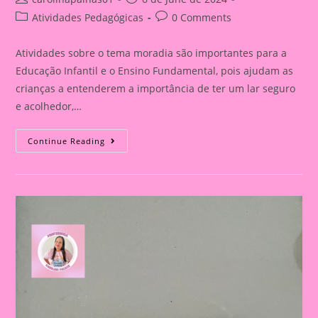
author:
published:
Post
Post
Atividades Pedagógicas
0 Comments
category:
comments:
Atividades sobre o tema moradia são importantes para a
Educação Infantil e o Ensino Fundamental, pois ajudam as
crianças a entenderem a importância de ter um lar seguro
e acolhedor,…
Atividade
Continue Reading
Com
O
Tema
Moradia