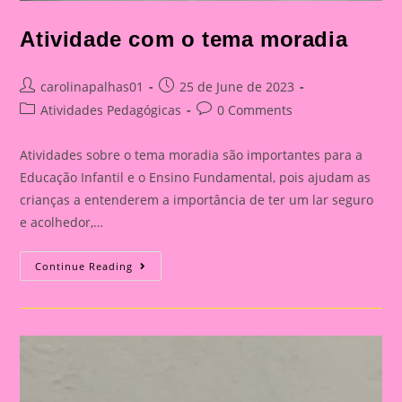
Atividade com o tema moradia
Post
Post
carolinapalhas01
25 de June de 2023
author:
published:
Post
Post
Atividades Pedagógicas
0 Comments
category:
comments:
Atividades sobre o tema moradia são importantes para a
Educação Infantil e o Ensino Fundamental, pois ajudam as
crianças a entenderem a importância de ter um lar seguro
e acolhedor,…
Atividade
Continue Reading
Com
O
Tema
Moradia