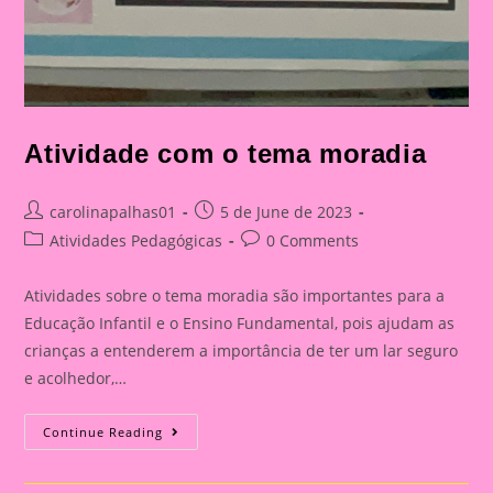
Atividade com o tema moradia
Post
Post
carolinapalhas01
5 de June de 2023
author:
published:
Post
Post
Atividades Pedagógicas
0 Comments
category:
comments:
Atividades sobre o tema moradia são importantes para a
Educação Infantil e o Ensino Fundamental, pois ajudam as
crianças a entenderem a importância de ter um lar seguro
e acolhedor,…
Atividade
Continue Reading
Com
O
Tema