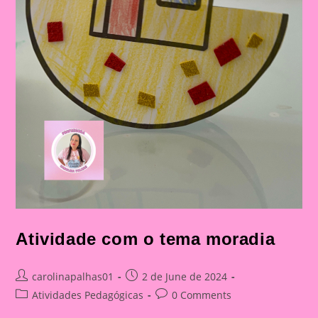
Atividade com o tema moradia
Post
Post
carolinapalhas01
2 de June de 2024
author:
published:
Post
Post
Atividades Pedagógicas
0 Comments
category:
comments: