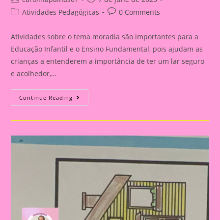
author:
published:
Post
Post
Atividades Pedagógicas
0 Comments
category:
comments:
Atividades sobre o tema moradia são importantes para a
Educação Infantil e o Ensino Fundamental, pois ajudam as
crianças a entenderem a importância de ter um lar seguro
e acolhedor,…
Atividade
Continue Reading
Com
O
Tema
Moradia