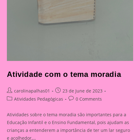
Atividade com o tema moradia
Post
Post
carolinapalhas01
23 de June de 2023
author:
published:
Post
Post
Atividades Pedagógicas
0 Comments
category:
comments:
Atividades sobre o tema moradia são importantes para a
Educação Infantil e o Ensino Fundamental, pois ajudam as
crianças a entenderem a importância de ter um lar seguro
e acolhedor,…