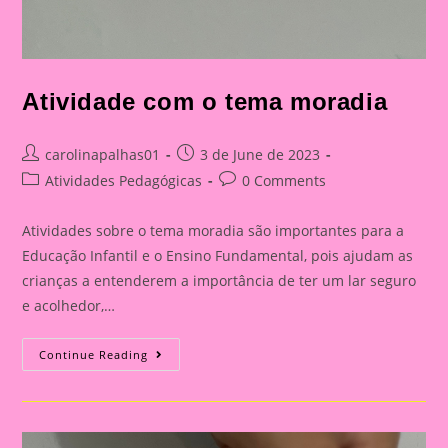
Atividade com o tema moradia
Post
Post
carolinapalhas01
3 de June de 2023
author:
published:
Post
Post
Atividades Pedagógicas
0 Comments
category:
comments:
Atividades sobre o tema moradia são importantes para a
Educação Infantil e o Ensino Fundamental, pois ajudam as
crianças a entenderem a importância de ter um lar seguro
e acolhedor,…
Atividade
Continue Reading
Com
O
Tema
Moradia