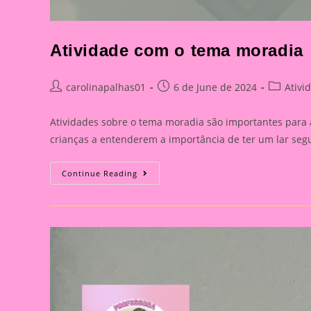
Atividade com o tema moradia
Post
Post
Post
carolinapalhas01
6 de June de 2024
Ativi
author:
published:
category:
Atividades sobre o tema moradia são importantes para 
crianças a entenderem a importância de ter um lar seg
Atividade
Continue Reading
Com
O
Tema
Moradia