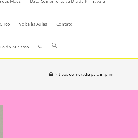
a das Mães
Data Comemorativa Dia da Primavera
Circo
Volta às Aulas
Contato
ia do Autismo
>
tipos de moradia para imprimir