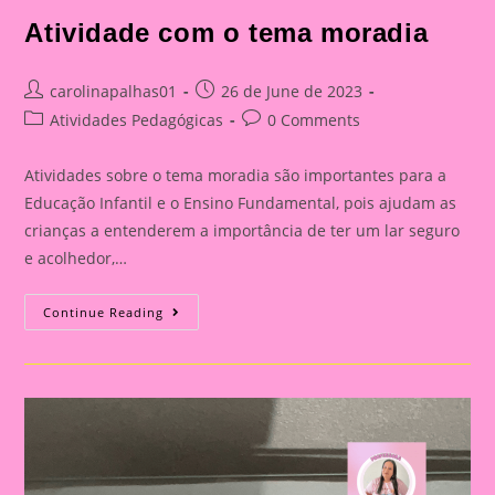
Atividade com o tema moradia
Post
Post
carolinapalhas01
26 de June de 2023
author:
published:
Post
Post
Atividades Pedagógicas
0 Comments
category:
comments:
Atividades sobre o tema moradia são importantes para a
Educação Infantil e o Ensino Fundamental, pois ajudam as
crianças a entenderem a importância de ter um lar seguro
e acolhedor,…
Atividade
Continue Reading
Com
O
Tema
Moradia