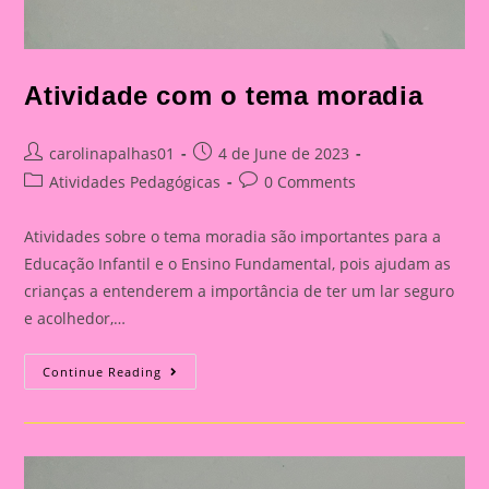
Atividade com o tema moradia
Post
Post
carolinapalhas01
4 de June de 2023
author:
published:
Post
Post
Atividades Pedagógicas
0 Comments
category:
comments:
Atividades sobre o tema moradia são importantes para a
Educação Infantil e o Ensino Fundamental, pois ajudam as
crianças a entenderem a importância de ter um lar seguro
e acolhedor,…
Atividade
Continue Reading
Com
O
Tema
Moradia