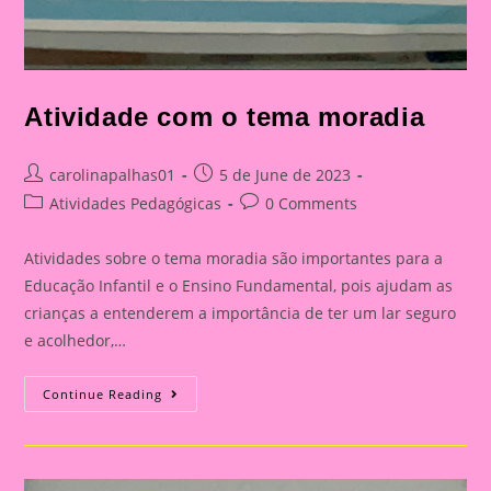
Atividade com o tema moradia
Post
Post
carolinapalhas01
5 de June de 2023
author:
published:
Post
Post
Atividades Pedagógicas
0 Comments
category:
comments:
Atividades sobre o tema moradia são importantes para a
Educação Infantil e o Ensino Fundamental, pois ajudam as
crianças a entenderem a importância de ter um lar seguro
e acolhedor,…
Atividade
Continue Reading
Com
O
Tema
Moradia