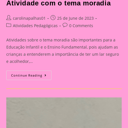
Atividade com o tema moradia
Post
Post
carolinapalhas01
25 de June de 2023
author:
published:
Post
Post
Atividades Pedagógicas
0 Comments
category:
comments:
Atividades sobre o tema moradia são importantes para a
Educação Infantil e o Ensino Fundamental, pois ajudam as
crianças a entenderem a importância de ter um lar seguro
e acolhedor,…
Atividade
Continue Reading
Com
O
Tema
Moradia