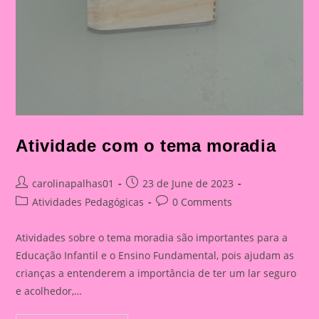
Atividade com o tema moradia
Post
Post
carolinapalhas01
23 de June de 2023
author:
published:
Post
Post
Atividades Pedagógicas
0 Comments
category:
comments:
Atividades sobre o tema moradia são importantes para a
Educação Infantil e o Ensino Fundamental, pois ajudam as
crianças a entenderem a importância de ter um lar seguro
e acolhedor,…