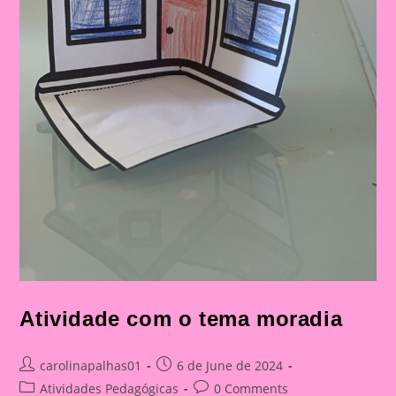
Atividade com o tema moradia
Post
Post
carolinapalhas01
6 de June de 2024
author:
published:
Post
Post
Atividades Pedagógicas
0 Comments