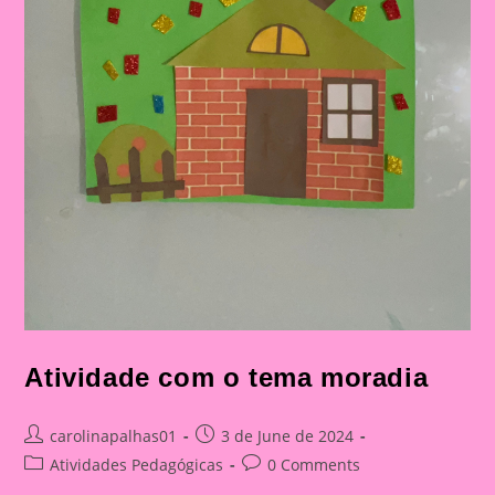
Atividade com o tema moradia
Post
Post
carolinapalhas01
3 de June de 2024
author:
published:
Post
Post
Atividades Pedagógicas
0 Comments
category:
comments: