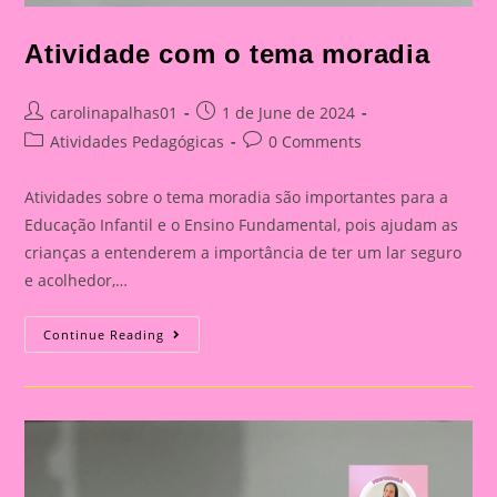
Atividade com o tema moradia
Post
Post
carolinapalhas01
1 de June de 2024
author:
published:
Post
Post
Atividades Pedagógicas
0 Comments
category:
comments:
Atividades sobre o tema moradia são importantes para a
Educação Infantil e o Ensino Fundamental, pois ajudam as
crianças a entenderem a importância de ter um lar seguro
e acolhedor,…
Atividade
Continue Reading
Com
O
Tema
Moradia