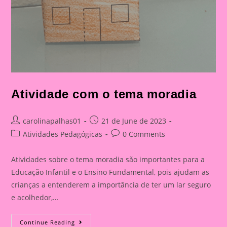
Atividade com o tema moradia
Post
Post
carolinapalhas01
21 de June de 2023
author:
published:
Post
Post
Atividades Pedagógicas
0 Comments
category:
comments:
Atividades sobre o tema moradia são importantes para a
Educação Infantil e o Ensino Fundamental, pois ajudam as
crianças a entenderem a importância de ter um lar seguro
e acolhedor,…
Atividade
Continue Reading