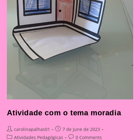
Atividade com o tema moradia
Post
Post
carolinapalhas01
7 de June de 2023
author:
published:
Post
Post
Atividades Pedagógicas
0 Comments