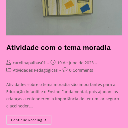
Atividade com o tema moradia
Post
Post
carolinapalhas01
19 de June de 2023
author:
published:
Post
Post
Atividades Pedagógicas
0 Comments
category:
comments:
Atividades sobre o tema moradia são importantes para a
Educação Infantil e o Ensino Fundamental, pois ajudam as
crianças a entenderem a importância de ter um lar seguro
e acolhedor,…
Atividade
Continue Reading
Com
O