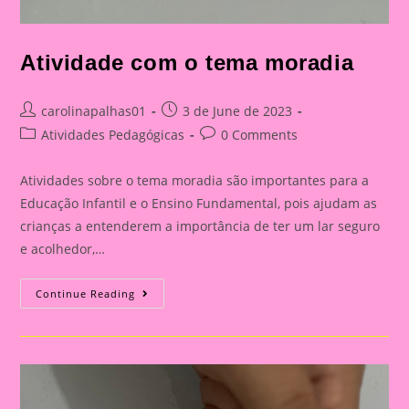
Atividade com o tema moradia
Post
Post
carolinapalhas01
3 de June de 2023
author:
published:
Post
Post
Atividades Pedagógicas
0 Comments
category:
comments:
Atividades sobre o tema moradia são importantes para a
Educação Infantil e o Ensino Fundamental, pois ajudam as
crianças a entenderem a importância de ter um lar seguro
e acolhedor,…
Atividade
Continue Reading
Com
O
Tema
Moradia