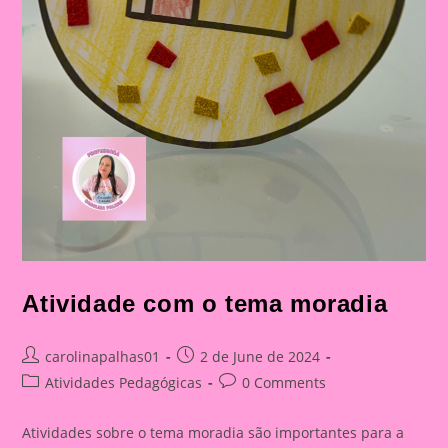
Atividade com o tema moradia
Post
Post
carolinapalhas01
2 de June de 2024
author:
published:
Post
Post
Atividades Pedagógicas
0 Comments
category:
comments:
Atividades sobre o tema moradia são importantes para a