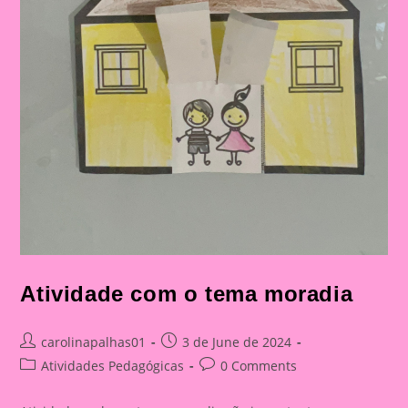
Atividade com o tema moradia
Post
Post
carolinapalhas01
3 de June de 2024
author:
published:
Post
Post
Atividades Pedagógicas
0 Comments
category:
comments: