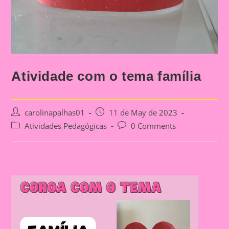
Atividade com o tema família
Post
Post
carolinapalhas01
11 de May de 2023
author:
published:
Post
Post
Atividades Pedagógicas
0 Comments
category:
comments: