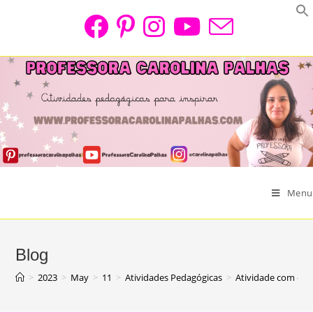
Skip
to
content
Menu
Blog
>
2023
>
May
>
11
>
Atividades Pedagógicas
>
Atividade com o te