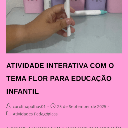
ATIVIDADE INTERATIVA COM O
TEMA FLOR PARA EDUCAÇÃO
INFANTIL
Post
Post
carolinapalhas01
25 de September de 2025
author:
published:
Post
Atividades Pedagógicas
category: