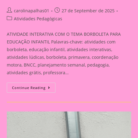
Post
Post
carolinapalhas01
27 de September de 2025
author:
published:
Post
Atividades Pedagógicas
category:
ATIVIDADE INTERATIVA COM O TEMA BORBOLETA PARA
EDUCAÇÃO INFANTIL Palavras-chave: atividades com
borboleta, educação infantil, atividades interativas,
atividades lúdicas, borboleta, primavera, coordenação
motora, BNCC, planejamento semanal, pedagogia,
atividades grátis, professora…
ATIVIDADE
Continue Reading
INTERATIVA
COM
O
TEMA
BORBOLETA
PARA
EDUCAÇÃO
INFANTIL