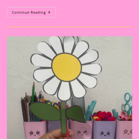
ATIVIDADE
Continue Reading
INTERATIVA
COM
O
TEMA
BORBOLETA
PARA
EDUCAÇÃO
INFANTIL