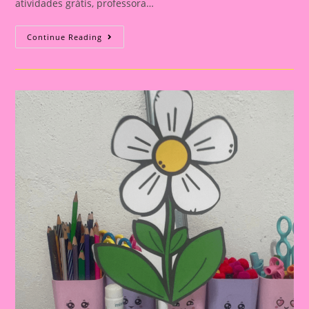
atividades grátis, professora…
ATIVIDADE
Continue Reading
INTERATIVA
COM
O
TEMA
BORBOLETA
PARA
EDUCAÇÃO
INFANTIL