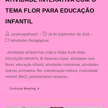
TEMA FLOR PARA EDUCAÇÃO
INFANTIL
Post
Post
carolinapalhas01
24 de September de 2025
author:
published:
Post
Atividades Pedagógicas
category:
ATIVIDADE INTERATIVA COM O TEMA FLOR PARA
EDUCAÇÃO INFANTIL 🌸 Palavras-chave: atividades com
flores, educação infantil, atividades interativas, atividades
lúdicas, primavera, flor, coordenação motora, criatividade
infantil, BNCC, planejamento semanal,…
ATIVIDADE
Continue Reading
INTERATIVA
COM
O
TEMA
FLOR