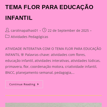
TEMA FLOR PARA EDUCAÇÃO
INFANTIL
Post
Post
carolinapalhas01
22 de September de 2025
author:
published:
Post
Atividades Pedagógicas
category:
ATIVIDADE INTERATIVA COM O TEMA FLOR PARA EDUCAÇÃO
INFANTIL 🌸 Palavras-chave: atividades com flores,
educação infantil, atividades interativas, atividades lúdicas,
primavera, flor, coordenação motora, criatividade infantil,
BNCC, planejamento semanal, pedagogia,…
ATIVIDADE
Continue Reading
INTERATIVA
COM
O
TEMA
FLOR
PARA