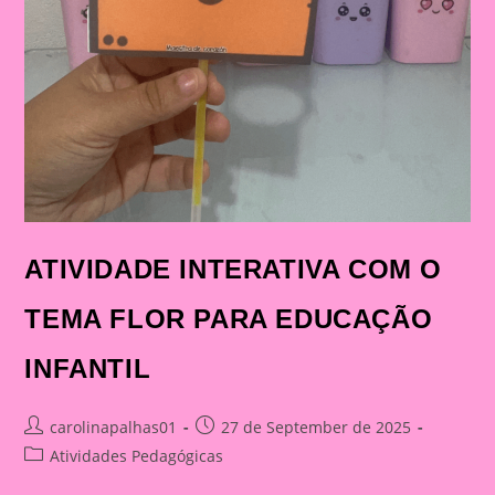
ATIVIDADE INTERATIVA COM O
TEMA FLOR PARA EDUCAÇÃO
INFANTIL
Post
Post
carolinapalhas01
27 de September de 2025
author:
published:
Post
Atividades Pedagógicas
category: