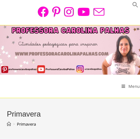
Skip
to
content
Menu
Primavera
>
Primavera