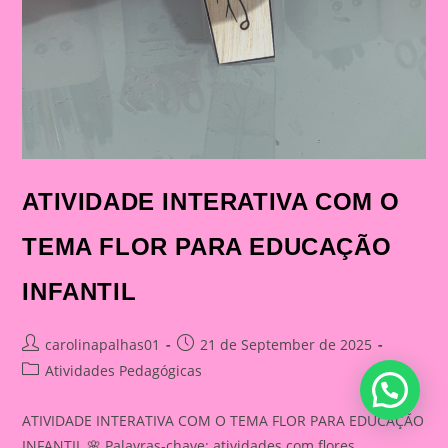
ATIVIDADE INTERATIVA COM O
TEMA FLOR PARA EDUCAÇÃO
INFANTIL
Post
Post
carolinapalhas01
21 de September de 2025
author:
published:
Post
Atividades Pedagógicas
category:
ATIVIDADE INTERATIVA COM O TEMA FLOR PARA EDUCAÇÃO
INFANTIL 🌸 Palavras-chave: atividades com flores,