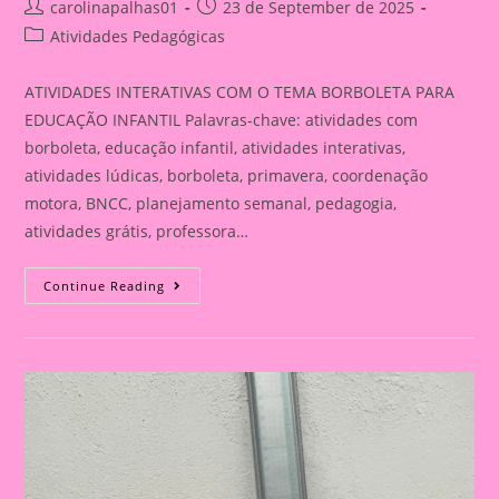
Post
Post
carolinapalhas01
23 de September de 2025
author:
published:
Post
Atividades Pedagógicas
category:
ATIVIDADES INTERATIVAS COM O TEMA BORBOLETA PARA
EDUCAÇÃO INFANTIL Palavras-chave: atividades com
borboleta, educação infantil, atividades interativas,
atividades lúdicas, borboleta, primavera, coordenação
motora, BNCC, planejamento semanal, pedagogia,
atividades grátis, professora…
ATIVIDADE
Continue Reading
INTERATIVA
COM
O
TEMA
BORBOLETA
PARA
EDUCAÇÃO
INFANTIL