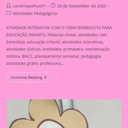
Post
Post
carolinapalhas01
25 de September de 2025
author:
published:
Post
Atividades Pedagógicas
category:
ATIVIDADE INTERATIVA COM O TEMA BORBOLETA PARA
EDUCAÇÃO INFANTIL Palavras-chave: atividades com
borboleta, educação infantil, atividades interativas,
atividades lúdicas, borboleta, primavera, coordenação
motora, BNCC, planejamento semanal, pedagogia,
atividades grátis, professora…
ATIVIDADE
Continue Reading
INTERATIVA
COM
O
TEMA
BORBOLETA
PARA
EDUCAÇÃO
INFANTIL