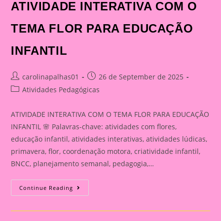
ATIVIDADE INTERATIVA COM O
TEMA FLOR PARA EDUCAÇÃO
INFANTIL
Post
Post
carolinapalhas01
26 de September de 2025
author:
published:
Post
Atividades Pedagógicas
category:
ATIVIDADE INTERATIVA COM O TEMA FLOR PARA EDUCAÇÃO
INFANTIL 🌸 Palavras-chave: atividades com flores,
educação infantil, atividades interativas, atividades lúdicas,
primavera, flor, coordenação motora, criatividade infantil,
BNCC, planejamento semanal, pedagogia,…
ATIVIDADE
Continue Reading
INTERATIVA
COM
O
TEMA