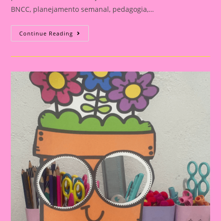
BNCC, planejamento semanal, pedagogia,…
ATIVIDADE
Continue Reading
INTERATIVA
COM
O
TEMA
FLOR
PARA
EDUCAÇÃO
INFANTIL