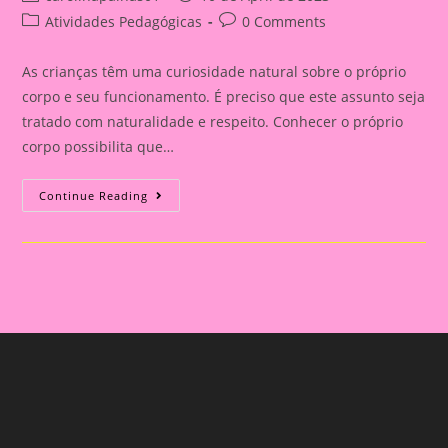
author:
published:
Post
Post
Atividades Pedagógicas
0 Comments
category:
comments:
As crianças têm uma curiosidade natural sobre o próprio
corpo e seu funcionamento. É preciso que este assunto seja
tratado com naturalidade e respeito. Conhecer o próprio
corpo possibilita que…
Planejamento
Continue Reading
Semanal
–
Meu
Corpo
Para
A
Pré
Escola