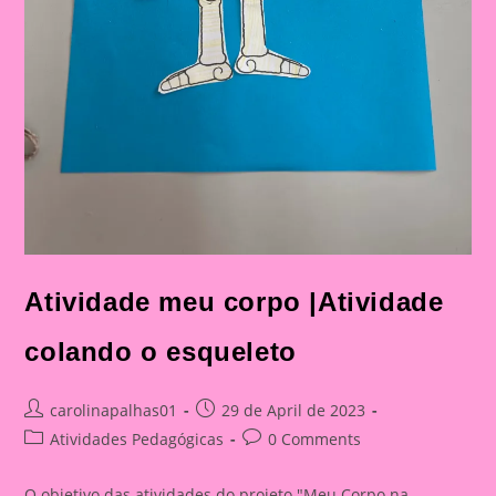
Atividade meu corpo |Atividade
colando o esqueleto
Post
Post
carolinapalhas01
29 de April de 2023
author:
published:
Post
Post
Atividades Pedagógicas
0 Comments
category:
comments:
O objetivo das atividades do projeto "Meu Corpo na