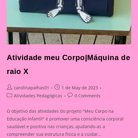
Atividade meu Corpo|Máquina de
raio X
Post
Post
carolinapalhas01
1 de May de 2023
author:
published:
Post
Post
Atividades Pedagógicas
0 Comments
category:
comments:
O objetivo das atividades do projeto "Meu Corpo na
Educação Infantil" é promover uma consciência corporal
saudável e positiva nas crianças, ajudando-as a
compreender sua estrutura física e a cuidar…