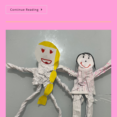
Atividade
Continue Reading
Meu
Corpo|Máquina
De
Raio
X