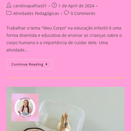
Post
Post
carolinapalhas01
1 de April de 2024
author:
published:
Post
Post
Atividades Pedagógicas
0 Comments
category:
comments:
Trabalhar o tema "Meu Corpo" na educação infantil é uma
forma divertida e educativa de ensinar as crianças sobre o
corpo humano e a importância de cuidar dele. Uma
atividade…
Atividades
Continue Reading
Com
O
Tema
“Meu
Corpo”
Para
A
Educação
Infantil:
Boneco
De
Papel
Amassado