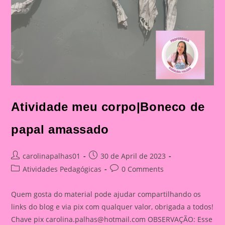
Atividade meu corpo|Boneco de
papal amassado
Post
Post
carolinapalhas01
30 de April de 2023
author:
published:
Post
Post
Atividades Pedagógicas
0 Comments
category:
comments:
Quem gosta do material pode ajudar compartilhando os
links do blog e via pix com qualquer valor, obrigada a todos!
Chave pix
carolina.palhas@hotmail.com
OBSERVAÇÃO: Esse