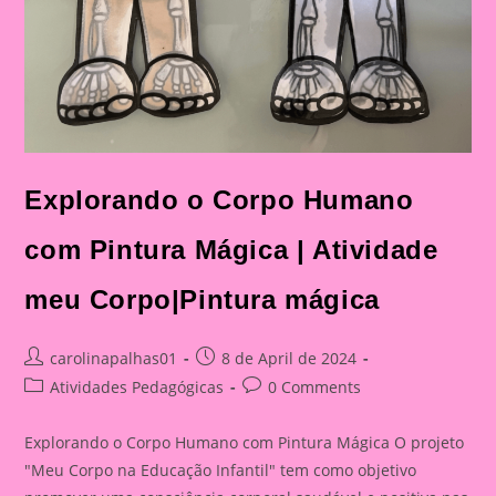
Explorando o Corpo Humano
com Pintura Mágica | Atividade
meu Corpo|Pintura mágica
Post
Post
carolinapalhas01
8 de April de 2024
author:
published:
Post
Post
Atividades Pedagógicas
0 Comments
category:
comments:
Explorando o Corpo Humano com Pintura Mágica O projeto
"Meu Corpo na Educação Infantil" tem como objetivo