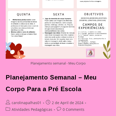
Planejamento semanal - Meu Corpo
Planejamento Semanal – Meu
Corpo Para a Pré Escola
Post
Post
carolinapalhas01
2 de April de 2024
author:
published:
Post
Post
Atividades Pedagógicas
0 Comments
category:
comments: