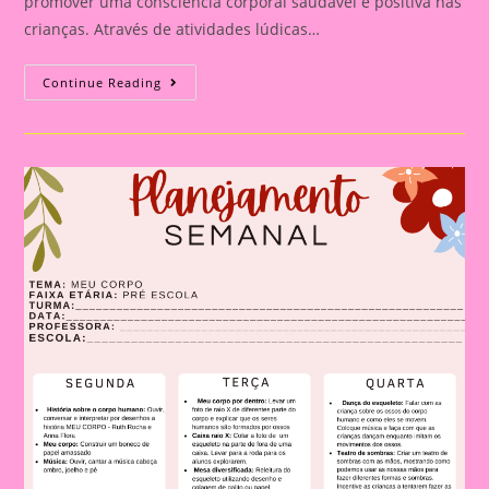
promover uma consciência corporal saudável e positiva nas
crianças. Através de atividades lúdicas…
Explorando
Continue Reading
O
Corpo
Humano
Com
Pintura
Mágica
|
Atividade
Meu
Corpo|Pintura
Mágica