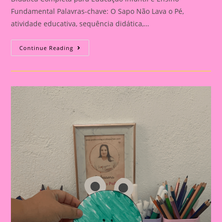
Fundamental Palavras-chave: O Sapo Não Lava o Pé,
atividade educativa, sequência didática,…
Explorando
Continue Reading
O
Mundo
Da
Música:
Planos
De
Aula
Com
“O
Sapo
Não
Lava
O
Pé”|Atividade
Educativa
Com
A
Música
“O
Sapo
Não
Lava
O
Pé”
Mais