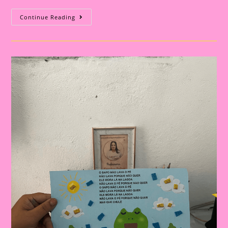
Música
Continue Reading
Na
Educação:
Sequências
Didáticas
Com
“O
Sapo
Não
Lava
O
Pé”
Para
Todas
As
Séries|Atividade
Educativa
Com
A
Música
“O
Sapo
Não
Lava
O
Pé”
Mais
Sequência
Didática