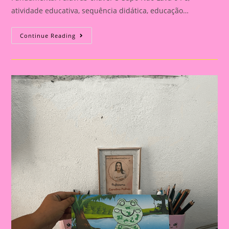
atividade educativa, sequência didática, educação…
Inovação
Continue Reading
Em
Sala
De
Aula:
Usando
“O
Sapo
Não
Lava
O
Pé”
Para
Enriquecer
O
Ensino|Atividade
Educativa
Com
A
Música
“O
Sapo
Não
Lava
O
Pé”
Mais
Sequência