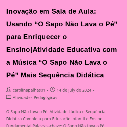
Inovação em Sala de Aula:
Usando “O Sapo Não Lava o Pé”
para Enriquecer o
Ensino|Atividade Educativa com
a Música “O Sapo Não Lava o
Pé” Mais Sequência Didática
Post
Post
carolinapalhas01
14 de July de 2024
author:
published:
Post
Atividades Pedagógicas
category:
O Sapo Não Lava o Pé: Atividade Lúdica e Sequência
Didática Completa para Educação Infantil e Ensino
Fundamental Palavras-chave: O Sapo Não Lava o Pé,