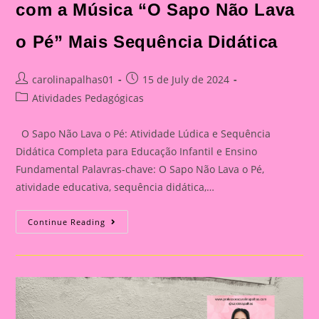
com a Música “O Sapo Não Lava
o Pé” Mais Sequência Didática
Post
Post
carolinapalhas01
15 de July de 2024
author:
published:
Post
Atividades Pedagógicas
category:
O Sapo Não Lava o Pé: Atividade Lúdica e Sequência
Didática Completa para Educação Infantil e Ensino
Fundamental Palavras-chave: O Sapo Não Lava o Pé,
atividade educativa, sequência didática,…
Incorporando
Continue Reading
Música
No
Ensino:
Atividades
Com
“O
Sapo
Não
Lava