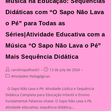
Música na Educação: Sequências
Didáticas com “O Sapo Não Lava
o Pé” para Todas as
Séries|Atividade Educativa com a
Música “O Sapo Não Lava o Pé”
Mais Sequência Didática
Post
Post
carolinapalhas01
13 de July de 2024
author:
published:
Post
Atividades Pedagógicas
category:
O Sapo Não Lava o Pé: Atividade Lúdica e Sequência
Didática Completa para Educação Infantil e Ensino
Fundamental Palavras-chave: O Sapo Não Lava o Pé,
atividade educativa, sequência didática,…