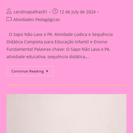
Post
Post
carolinapalhas01
12 de July de 2024
author:
published:
Post
Atividades Pedagógicas
category:
O Sapo Não Lava o Pé: Atividade Lúdica e Sequência
Didática Completa para Educação Infantil e Ensino
Fundamental Palavras-chave: O Sapo Não Lava o Pé,
atividade educativa, sequência didática,…
Explorando
Continue Reading
“O
Sapo
Não
Lava
O
Pé”:
Atividades
Lúdicas
E
Educativas
Para
Crianças|Atividade
Educativa
Com