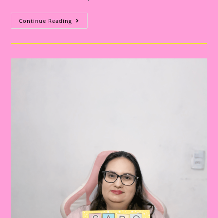
Aprendendo
Continue Reading
E
Brincando
Com
“O
Sapo
Não
Lava
O
Pé”:
Ideias
Para
Educação
Infantil
E
Fundamental|Atividade
Educativa
Com
A
Música
“O
Sapo
Não
Lava
O
Pé”
Mais
Sequência
Didática