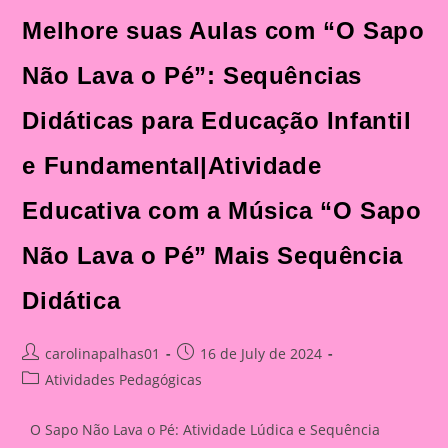
Melhore suas Aulas com “O Sapo
Não Lava o Pé”: Sequências
Didáticas para Educação Infantil
e Fundamental|Atividade
Educativa com a Música “O Sapo
Não Lava o Pé” Mais Sequência
Didática
Post
Post
carolinapalhas01
16 de July de 2024
author:
published:
Post
Atividades Pedagógicas
category:
O Sapo Não Lava o Pé: Atividade Lúdica e Sequência