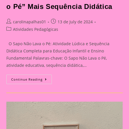
o Pé” Mais Sequência Didática
Post
Post
carolinapalhas01
13 de July de 2024
author:
published:
Post
Atividades Pedagógicas
category:
O Sapo Não Lava o Pé: Atividade Lúdica e Sequência
Didática Completa para Educação Infantil e Ensino
Fundamental Palavras-chave: O Sapo Não Lava o Pé,
atividade educativa, sequência didática,…
Torne
Continue Reading
Suas
Aulas
Divertidas
Com
“O
Sapo
Não
Lava
O
Pé”:
Planejamento
Educacional