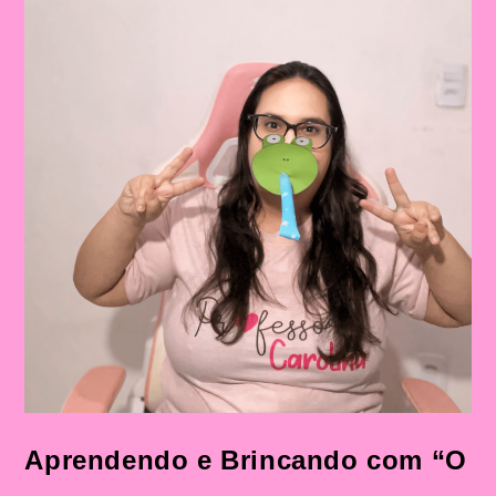
A
Música
“O
Sapo
Não
Lava
O
Pé”
Mais
Sequência
Didática
Aprendendo e Brincando com “O