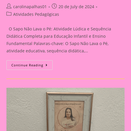
Post
Post
carolinapalhas01
20 de July de 2024
author:
published:
Post
Atividades Pedagógicas
category:
O Sapo Não Lava o Pé: Atividade Lúdica e Sequência
Didática Completa para Educação Infantil e Ensino
Fundamental Palavras-chave: O Sapo Não Lava o Pé,
atividade educativa, sequência didática,…
Sequências
Continue Reading
Didáticas
Criativas
Com
“O
Sapo
Não
Lava
O
Pé”:
Do
Infantil
Ao
Fundamental|Atividade
Educativa
Com
A