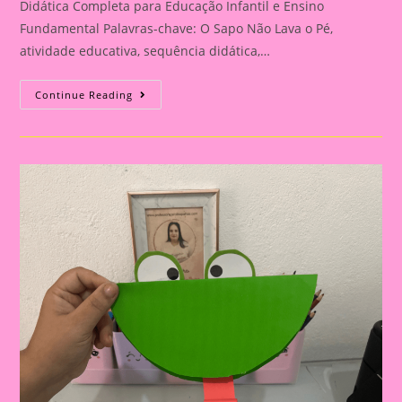
Didática Completa para Educação Infantil e Ensino
Fundamental Palavras-chave: O Sapo Não Lava o Pé,
atividade educativa, sequência didática,…
Melhore
Continue Reading
Suas
Aulas
Com
“O
Sapo
Não
Lava
O
Pé”:
Sequências
Didáticas
Para
Educação
Infantil
E
Fundamental|Atividade
Educativa
Com
A
Música
“O
Sapo
Não
Lava