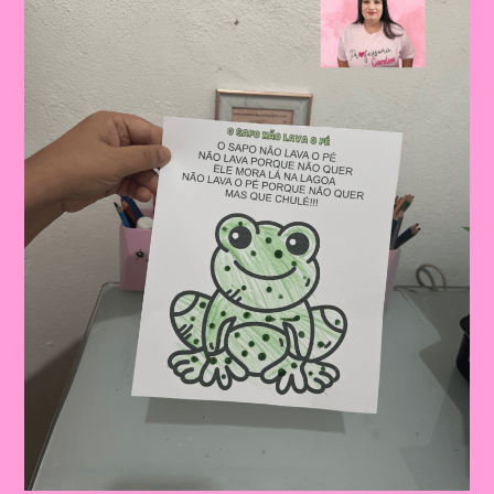
O
Pé”
Para
Crianças|Atividade
Educativa
Com
A
Música
“O
Sapo
Não
Lava
O
Pé”
Mais
Sequência
Didática