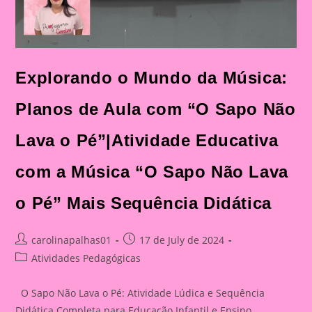
Explorando o Mundo da Música:
Planos de Aula com “O Sapo Não
Lava o Pé”|Atividade Educativa
com a Música “O Sapo Não Lava
o Pé” Mais Sequência Didática
Post
Post
carolinapalhas01
17 de July de 2024
author:
published:
Post
Atividades Pedagógicas
category:
O Sapo Não Lava o Pé: Atividade Lúdica e Sequência
Didática Completa para Educação Infantil e Ensino