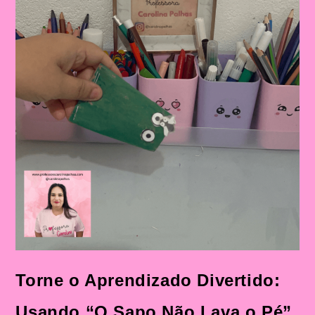
Música
“O
Sapo
Não
Lava
O
Pé”
Mais
Sequência
Didática
Torne o Aprendizado Divertido:
Usando “O Sapo Não Lava o Pé”