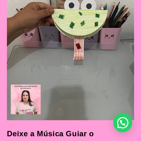
A
Música
“O
Sapo
Não
Lava
O
Pé”
Mais
Sequência
Didática
Deixe a Música Guiar o