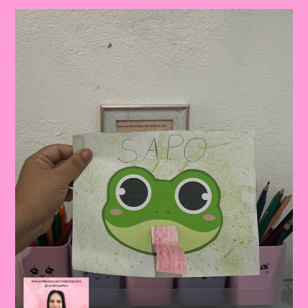
“O
Sapo
Não
Lava
O
Pé”
Nas
Aulas|Atividade
Educativa
Com
A
Música
“O
Sapo
Não
Lava
O
Pé”
Mais
Sequência
Didática