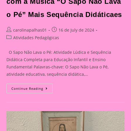
com a Música “O Sapo Não Lava
o Pé” Mais Sequência Didáticaes
Post
Post
carolinapalhas01
16 de July de 2024
author:
published:
Post
Atividades Pedagógicas
category:
O Sapo Não Lava o Pé: Atividade Lúdica e Sequência
Didática Completa para Educação Infantil e Ensino
Fundamental Palavras-chave: O Sapo Não Lava o Pé,
atividade educativa, sequência didática,…
Atividades
Continue Reading
Educativas
Com
“O
Sapo
Não
Lava
O
Pé”:
Um
Guia