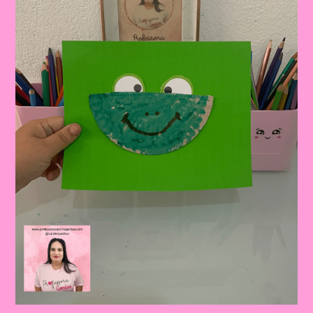
Completo
Para
Professor|Atividade
Educativa
Com
A
Música
“O
Sapo
Não
Lava
O
Pé”
Mais
Sequência
Didáticaes