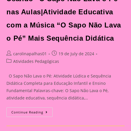
nas Aulas|Atividade Educativa
com a Música “O Sapo Não Lava
o Pé” Mais Sequência Didática
Post
Post
carolinapalhas01
19 de July de 2024
author:
published:
Post
Atividades Pedagógicas
category:
O Sapo Não Lava o Pé: Atividade Lúdica e Sequência
Didática Completa para Educação Infantil e Ensino
Fundamental Palavras-chave: O Sapo Não Lava o Pé,
atividade educativa, sequência didática,…
Torne
Continue Reading
O
Aprendizado
Divertido:
Usando