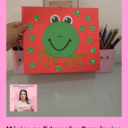
Completo|Atividade
Educativa
Com
A
Música
“O
Sapo
Não
Lava
O
Pé”
Mais
Sequência
Didática