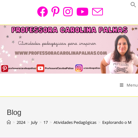
Skip
to
content
Menu
Blog
>
2024
>
July
>
17
>
Atividades Pedagógicas
>
Explorando o Mundo