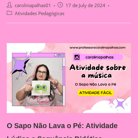
Post
Post
carolinapalhas01
17 de July de 2024
author:
published:
Post
Atividades Pedagógicas
category:
O Sapo Não Lava o Pé: Atividade